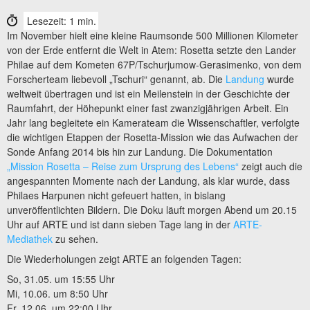
Lesezeit: 1 min.
Im November hielt eine kleine Raumsonde 500 Millionen Kilometer
von der Erde entfernt die Welt in Atem: Rosetta setzte den Lander
Philae auf dem Kometen 67P/Tschurjumow-Gerasimenko, von dem
Forscherteam liebevoll „Tschuri“ genannt, ab. Die
Landung
wurde
weltweit übertragen und ist ein Meilenstein in der Geschichte der
Raumfahrt, der Höhepunkt einer fast zwanzigjährigen Arbeit. Ein
Jahr lang begleitete ein Kamerateam die Wissenschaftler, verfolgte
die wichtigen Etappen der Rosetta-Mission wie das Aufwachen der
Sonde Anfang 2014 bis hin zur Landung. Die Dokumentation
„Mission Rosetta – Reise zum Ursprung des Lebens“
zeigt auch die
angespannten Momente nach der Landung, als klar wurde, dass
Philaes Harpunen nicht gefeuert hatten, in bislang
unveröffentlichten Bildern. Die Doku läuft morgen Abend um 20.15
Uhr auf ARTE und ist dann sieben Tage lang in der
ARTE-
Mediathek
zu sehen.
Die Wiederholungen zeigt ARTE an folgenden Tagen:
So, 31.05. um 15:55 Uhr
Mi, 10.06. um 8:50 Uhr
Fr, 12.06. um 22:00 Uhr