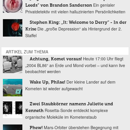
Ein genialer
Leeds“ von Brandon Sanderson
Privatdetektiv mit vielen halluzinierten Persönlichkeiten
Stephen King: „It: Welcome to Derry“ - In der
Die „große Depression“ als Hintergrund der 2.
Krise
Staffel
ARTIKEL ZUM THEMA
Heute 17:00 Uhr fliegt
Achtung, Komet voraus!
„2004 BL86“ an Erde und Mond vorbei – und kann live
beobachtet werden
Der kleine Lander auf dem
Wake Up, Philae!
Kometen ist wieder aufgewacht
Zwei Staubkörner namens Juliette und
Rosetta-Sonde entdeckt komplexe
Kenneth
organische Moleküle im Kometenstaub
Mars-Orbiter überstehen Begegnung mit
Phew!