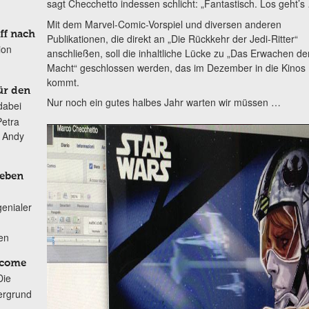
sagt Checchetto indessen schlicht: „Fantastisch. Los geht’s
Mit dem Marvel-Comic-Vorspiel und diversen anderen
ff nach
Publikationen, die direkt an „Die Rückkehr der Jedi-Ritter“
ion
anschließen, soll die inhaltliche Lücke zu „Das Erwachen de
Macht“ geschlossen werden, das im Dezember in die Kinos
kommt.
ür den
Nur noch ein gutes halbes Jahr warten wir müssen …
dabei
Petra
n Andy
Leben
genialer
ten
lcome
Die
ergrund