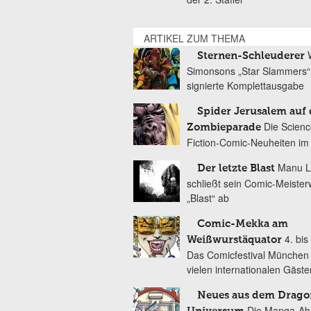
ARTIKEL ZUM THEMA
Sternen-Schleuderer
Simonsons „Star Slammers“
signierte Komplettausgabe
Spider Jerusalem auf 
Die Scienc
Zombieparade
Fiction-Comic-Neuheiten im
Manu L
Der letzte Blast
schließt sein Comic-Meister
„Blast“ ab
Comic-Mekka am
4. bis
Weißwurstäquator
Das Comicfestival München 
vielen internationalen Gäste
Neues aus dem Drago
Die Manga-Ab