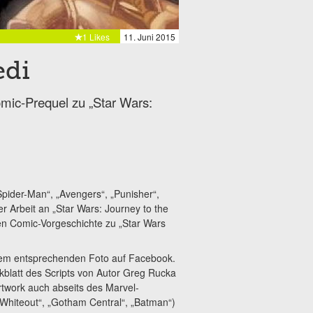
1 Likes
11. Juni 2015
edi
omic-Prequel zu „Star Wars:
„Spider-Man“, „Avengers“, „Punisher“,
r Arbeit an „Star Wars: Journey to the
en Comic-Vorgeschichte zu „Star Wars
nem entsprechenden Foto auf Facebook.
blatt des Scripts von Autor Greg Rucka
rtwork auch abseits des Marvel-
Whiteout“, „Gotham Central“, „Batman“)