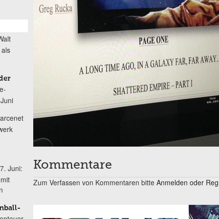
Walt
 als
der
e-
 Juni
arcenet
werk
Kommentare
 7. Juni:
mit
Zum Verfassen von Kommentaren bitte
Anmelden oder Regis
n
nball-
enteuer