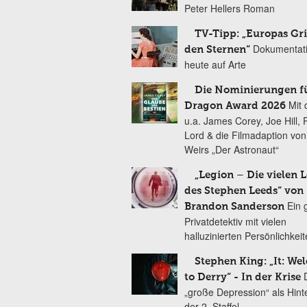
Peter Hellers Roman
TV-Tipp: „Europas Gri
Dokumentat
den Sternen“
heute auf Arte
Die Nominierungen f
Mit 
Dragon Award 2026
u.a. James Corey, Joe Hill, 
Lord & die Filmadaption vo
Weirs „Der Astronaut“
„Legion – Die vielen 
des Stephen Leeds“ von
Ein 
Brandon Sanderson
Privatdetektiv mit vielen
halluzinierten Persönlichkei
Stephen King: „It: We
to Derry“ - In der Krise
„große Depression“ als Hint
der 2. Staffel