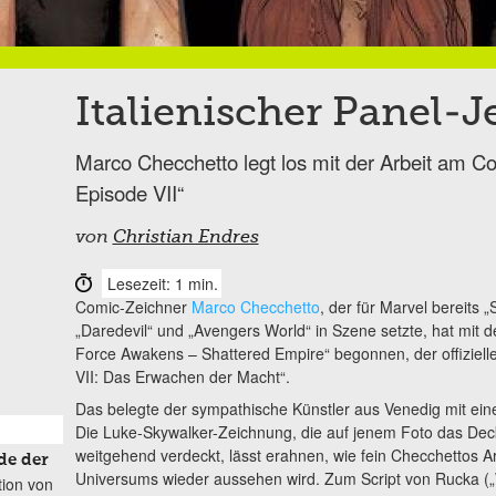
Italienischer Panel-J
Marco Checchetto legt los mit der Arbeit am C
Episode VII“
von
Christian Endres
Lesezeit: 1 min.
Comic-Zeichner
Marco Checchetto
, der für Marvel bereits 
„Daredevil“ und „Avengers World“ in Szene setzte, hat mit de
Force Awakens – Shattered Empire“ begonnen, der offiziell
VII: Das Erwachen der Macht“.
Das belegte der sympathische Künstler aus Venedig mit ei
Die Luke-Skywalker-Zeichnung, die auf jenem Foto das Deck
weitgehend verdeckt, lässt erahnen, wie fein Checchettos A
de der
Universums wieder aussehen wird. Zum Script von Rucka („
tion von