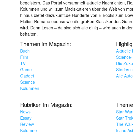
begeistern. Das Portal versammelt aktuelle Nachrichten, R
Kolumnen und will zum Mitdiskutieren über die Welt von m
hinaus bietet diezukunft.de Hunderte von E-Books zum Down
Fiction-Romane ebenso wie die großen Klassiker des Genres 
wird. Denn Lesen – da sind sich alle einig – wird auch in der
behalten.
Themen im Magazin:
Highli
Buch
Aktuelle
Film
Science-F
TV
Die Zuku
Game
Stories 
Gadget
Alle Aut
Science
Kolumnen
Rubriken im Magazin:
Theme
News
Star War
Essay
Star Tre
Review
The Wal
Kolumne
Isaac As