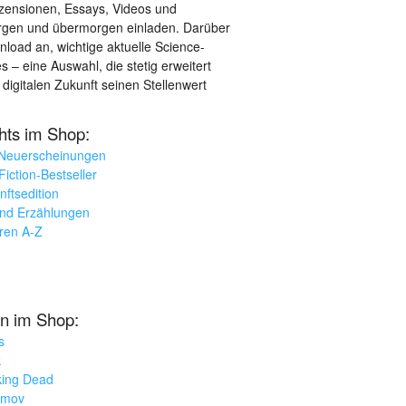
ezensionen, Essays, Videos und
orgen und übermorgen einladen. Darüber
load an, wichtige aktuelle Science-
– eine Auswahl, die stetig erweitert
 digitalen Zukunft seinen Stellenwert
ghts im Shop:
 Neuerscheinungen
iction-Bestseller
nftsedition
und Erzählungen
oren A-Z
n im Shop:
s
k
king Dead
imov