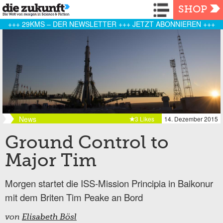
Navigation
SHOP
+++ 29KMS – DER NEWSLETTER +++ JETZT ABONNIEREN +++
News
3 Likes
14. Dezember 2015
Ground Control to
Major Tim
Morgen startet die ISS-Mission Principia in Baikonur
mit dem Briten Tim Peake an Bord
von
Elisabeth Bösl