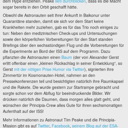
dem Hype entziehen. Peake
ließ durchblicken
, dass es die Macht
sogar bereits in den Orbit geschafft hätte.
Obwohl die Astronauten seit ihrer Ankunft in Baikonur unter
Quarantäne standen, damit sie sich vor dem Start keine
Krankheiten mehr zuziehen, gab es für das Trio noch einiges zu
tun: Neben den medizinischen Check-ups und Untersuchungen
sowie den körperlichen Vorbereitungen für den Start standen
Briefings über den sechsstündigen Flug und die Vorbereitungen für
die Experimente an Bord der ISS auf dem Programm. Dazu
pflanzten die Astronauten einen
Baum
(der von Alexander Gerst
erlitt offenbar einen „kleinen Rückschlag in seiner Entwicklung“, so
Gerst
mit der nötigen Prise Humor via Twitter
), signierten ihre
Zimmertür im Kosmonauten-Hotel, nahmen an den
Pressekonferenzen teil und besichtigten natürlich ihre Raumkapsel
und die Rakete. Die wurde gestern zur Startrampe gebracht und
sorgte schon vor dem Abflug für beeindruckende Bilder. Wir
drücken natürlich die Daumen, dass morgen alles glatt geht, und
wünschen der Principia-Crew alles Gute für ihren sechsmonatigen
Aufenthalt auf der ISS!
Mehr Informationen zu Astronaut Tim Peake und die Principia-
Mission gibt es auf
Twitter
,
Facebook
,
seinem Blog auf der ESA-