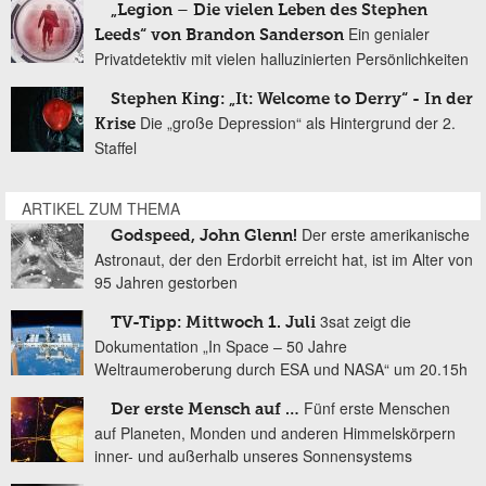
„Legion – Die vielen Leben des Stephen
Ein genialer
Leeds“ von Brandon Sanderson
Privatdetektiv mit vielen halluzinierten Persönlichkeiten
Stephen King: „It: Welcome to Derry“ - In der
Die „große Depression“ als Hintergrund der 2.
Krise
Staffel
ARTIKEL ZUM THEMA
Der erste amerikanische
Godspeed, John Glenn!
Astronaut, der den Erdorbit erreicht hat, ist im Alter von
95 Jahren gestorben
3sat zeigt die
TV-Tipp: Mittwoch 1. Juli
Dokumentation „In Space – 50 Jahre
Weltraumeroberung durch ESA und NASA“ um 20.15h
Fünf erste Menschen
Der erste Mensch auf …
auf Planeten, Monden und anderen Himmelskörpern
inner- und außerhalb unseres Sonnensystems