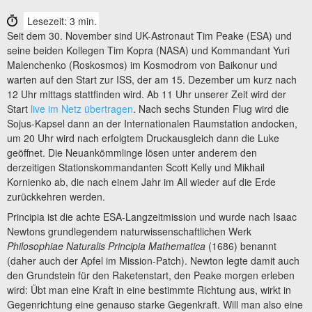
Lesezeit: 3 min.
Seit dem 30. November sind UK-Astronaut Tim Peake (ESA) und
seine beiden Kollegen Tim Kopra (NASA) und Kommandant Yuri
Malenchenko (Roskosmos) im Kosmodrom von Baikonur und
warten auf den Start zur ISS, der am 15. Dezember um kurz nach
12 Uhr mittags stattfinden wird. Ab 11 Uhr unserer Zeit wird der
Start
live im Netz übertragen
. Nach sechs Stunden Flug wird die
Sojus-Kapsel dann an der Internationalen Raumstation andocken,
um 20 Uhr wird nach erfolgtem Druckausgleich dann die Luke
geöffnet. Die Neuankömmlinge lösen unter anderem den
derzeitigen Stationskommandanten Scott Kelly und Mikhail
Kornienko ab, die nach einem Jahr im All wieder auf die Erde
zurückkehren werden.
Principia ist die achte ESA-Langzeitmission und wurde nach Isaac
Newtons grundlegendem naturwissenschaftlichen Werk
Philosophiae Naturalis Principia Mathematica
(1686) benannt
(daher auch der Apfel im Mission-Patch). Newton legte damit auch
den Grundstein für den Raketenstart, den Peake morgen erleben
wird: Übt man eine Kraft in eine bestimmte Richtung aus, wirkt in
Gegenrichtung eine genauso starke Gegenkraft. Will man also eine