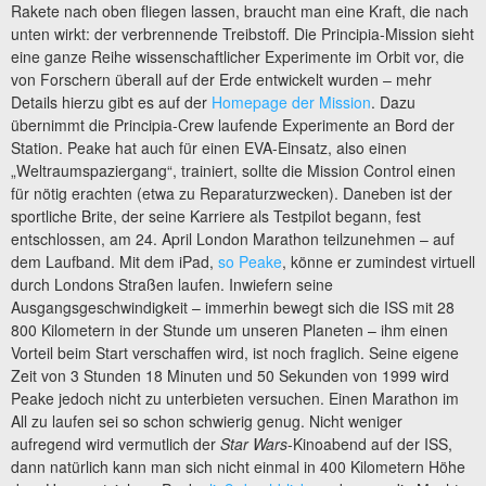
Rakete nach oben fliegen lassen, braucht man eine Kraft, die nach
unten wirkt: der verbrennende Treibstoff. Die Principia-Mission sieht
eine ganze Reihe wissenschaftlicher Experimente im Orbit vor, die
von Forschern überall auf der Erde entwickelt wurden – mehr
Details hierzu gibt es auf der
Homepage der Mission
. Dazu
übernimmt die Principia-Crew laufende Experimente an Bord der
Station. Peake hat auch für einen EVA-Einsatz, also einen
„Weltraumspaziergang“, trainiert, sollte die Mission Control einen
für nötig erachten (etwa zu Reparaturzwecken). Daneben ist der
sportliche Brite, der seine Karriere als Testpilot begann, fest
entschlossen, am 24. April London Marathon teilzunehmen – auf
dem Laufband. Mit dem iPad,
so Peake
, könne er zumindest virtuell
durch Londons Straßen laufen. Inwiefern seine
Ausgangsgeschwindigkeit – immerhin bewegt sich die ISS mit 28
800 Kilometern in der Stunde um unseren Planeten – ihm einen
Vorteil beim Start verschaffen wird, ist noch fraglich. Seine eigene
Zeit von 3 Stunden 18 Minuten und 50 Sekunden von 1999 wird
Peake jedoch nicht zu unterbieten versuchen. Einen Marathon im
All zu laufen sei so schon schwierig genug. Nicht weniger
aufregend wird vermutlich der
Star Wars
-Kinoabend auf der ISS,
dann natürlich kann man sich nicht einmal in 400 Kilometern Höhe