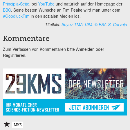
Principia-Seite
, bei
YouTube
und natürlich auf der Homepage der
BBC
. Seine besten Wünsche an Tim Peake wird man unter dem
#GoodluckTim
in den sozialen Medien los.
Titelbild:
Soyuz TMA-19M. © ESA-S. Corvaja
Kommentare
Zum Verfassen von Kommentaren bitte
Anmelden oder
Registrieren.
LIKE