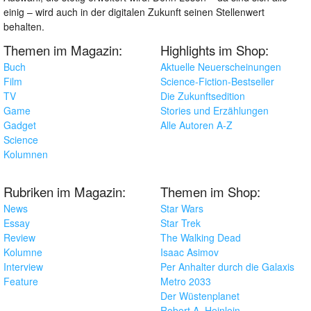
einig – wird auch in der digitalen Zukunft seinen Stellenwert
behalten.
Themen im Magazin:
Highlights im Shop:
Buch
Aktuelle Neuerscheinungen
Film
Science-Fiction-Bestseller
TV
Die Zukunftsedition
Game
Stories und Erzählungen
Gadget
Alle Autoren A-Z
Science
Kolumnen
Rubriken im Magazin:
Themen im Shop:
News
Star Wars
Essay
Star Trek
Review
The Walking Dead
Kolumne
Isaac Asimov
Interview
Per Anhalter durch die Galaxis
Feature
Metro 2033
Der Wüstenplanet
Robert A. Heinlein