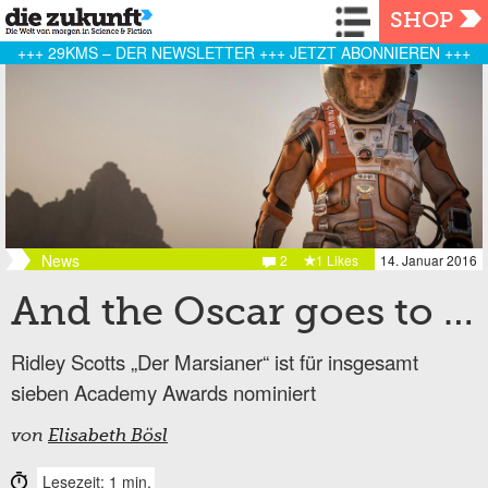
Navigation
SHOP
+++ 29KMS – DER NEWSLETTER +++ JETZT ABONNIEREN +++
News
2
1 Likes
14. Januar 2016
And the Oscar goes to …
Ridley Scotts „Der Marsianer“ ist für insgesamt
sieben Academy Awards nominiert
von
Elisabeth Bösl
Lesezeit: 1 min.