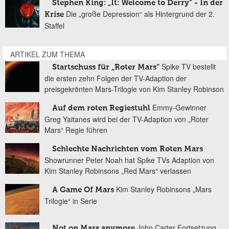
Stephen King: „It: Welcome to Derry“ - In der
Die „große Depression“ als Hintergrund der 2.
Krise
Staffel
ARTIKEL ZUM THEMA
Spike TV bestellt
Startschuss für „Roter Mars“
die ersten zehn Folgen der TV-Adaption der
preisgekrönten Mars-Trilogie von Kim Stanley Robinson
Emmy-Gewinner
Auf dem roten Regiestuhl
Greg Yaitanes wird bei der TV-Adaption von „Roter
Mars“ Regie führen
Schlechte Nachrichten vom Roten Mars
Showrunner Peter Noah hat Spike TVs Adaption von
Kim Stanley Robinsons „Red Mars“ verlassen
Kim Stanley Robinsons „Mars
A Game Of Mars
Trilogie“ in Serie
John Carter Fortsetzung
Not on Mars anymore