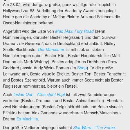
Am 28.02. wird der ganz große, ganz wichtige rote Teppich in
Hollywood zur 88. Verleihung der Academy Awards ausgelegt.
Heute gab die Academy of Motion Picture Arts and Sciences die
Oscar-Nominierten bekannt.
Angeführt wird die Liste von
Mad Max: Fury Road
(zehn
Nominierungen, darunter Bester Regisseur) und dem Survival-
Drama
The Revenant
, das in Deutschland erst anläuft. Ridley
Scotts Blockbuster
Der Marsianer
ist mit stolzen sieben
Nominierungen dabei: Bester Film, Bester Hauptdarsteller (Matt
Damon als Mark Watney), Bestes adaptiertes Drehbuch (Drew
Goddard passte Andy Weirs Roman (im
Shop
) für die große
Leinwand an), Beste visuelle Effekte, Bester Ton, Bester Tonschnitt
und Bestes Szenenbild. Warum auch immer Scott nicht als Bester
Regisseur nominiert ist, bleibt ein Rätsel.
Auch
Inside Out – Alles steht Kopf
ist mit zwei Nominierungen
vertreten (Bestes Drehbuch und Bester Animationsfilm). Ebenfalls
zwei Nominierungen (Bestes Originaldrehbuch und Beste visuelle
Effekte) bekam Alex Garlands wunderbares Mensch/Maschinen-
Drama
Ex Machina
.
Der größte Verlierer hingegen scheint
Star Wars – The Force