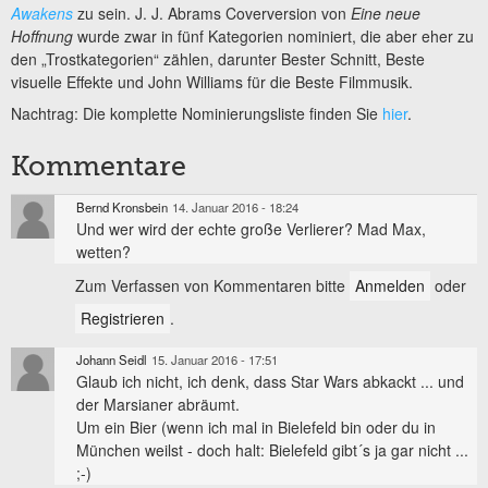
Awakens
zu sein. J. J. Abrams Coverversion von
Eine neue
Hoffnung
wurde zwar in fünf Kategorien nominiert, die aber eher zu
den „Trostkategorien“ zählen, darunter Bester Schnitt, Beste
visuelle Effekte und John Williams für die Beste Filmmusik.
Nachtrag: Die komplette Nominierungsliste finden Sie
hier
.
Kommentare
Bernd Kronsbein
14. Januar 2016 - 18:24
Und wer wird der echte große Verlierer? Mad Max,
wetten?
Zum Verfassen von Kommentaren bitte
Anmelden
oder
Registrieren
.
Johann Seidl
15. Januar 2016 - 17:51
Glaub ich nicht, ich denk, dass Star Wars abkackt ... und
der Marsianer abräumt.
Um ein Bier (wenn ich mal in Bielefeld bin oder du in
München weilst - doch halt: Bielefeld gibt´s ja gar nicht ...
;-)