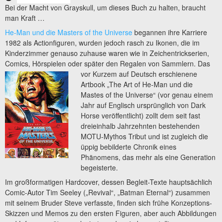
Bei der Macht von Grayskull, um dieses Buch zu halten, braucht
man Kraft …
He-Man und die Masters of the Universe
begannen ihre Karriere
1982 als Actionfiguren, wurden jedoch rasch zu Ikonen, die im
Kinderzimmer genauso zuhause waren wie in Zeichentrickserien,
Comics, Hörspielen oder später den Regalen von Sammlern. Das
vor Kurzem
auf Deutsch erschienene
Artbook „The Art of He-Man und die
Mastes of the Universe“ (vor genau einem
Jahr auf Englisch ursprünglich von Dark
Horse veröffentlicht) zollt dem seit fast
dreieinhalb Jahrzehnten bestehenden
MOTU-Mythos Tribut und ist zugleich die
üppig bebilderte Chronik eines
Phänomens, das mehr als eine Generation
begeisterte.
Im großformatigen Hardcover, dessen Begleit-Texte hauptsächlich
Comic-Autor Tim Seeley („Revival“, „Batman Eternal“) zusammen
mit seinem Bruder Steve verfasste, finden sich frühe Konzeptions-
Skizzen und Memos zu den ersten Figuren, aber auch Abbildungen