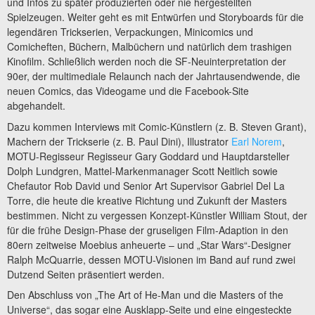
und Infos zu später produzierten oder nie hergestellten
Spielzeugen. Weiter geht es mit Entwürfen und Storyboards für die
legendären Trickserien, Verpackungen, Minicomics und
Comicheften, Büchern, Malbüchern und natürlich dem trashigen
Kinofilm. Schließlich werden noch die SF-Neuinterpretation der
90er, der multimediale Relaunch nach der Jahrtausendwende, die
neuen Comics, das Videogame und die Facebook-Site
abgehandelt.
Dazu kommen Interviews mit Comic-Künstlern (z. B. Steven Grant),
Machern der Trickserie (z. B. Paul Dini), Illustrator
Earl Norem
,
MOTU-Regisseur Regisseur Gary Goddard und Hauptdarsteller
Dolph Lundgren, Mattel-Markenmanager Scott Neitlich sowie
Chefautor Rob David und Senior Art Supervisor Gabriel Del La
Torre, die heute die kreative Richtung und Zukunft der Masters
bestimmen. Nicht zu vergessen Konzept-Künstler William Stout, der
für die frühe Design-Phase der gruseligen Film-Adaption in den
80ern zeitweise Moebius anheuerte – und „Star Wars“-Designer
Ralph McQuarrie, dessen MOTU-Visionen im Band auf rund zwei
Dutzend Seiten präsentiert werden.
Den Abschluss von „The Art of He-Man und die Masters of the
Universe“, das sogar eine Ausklapp-Seite und eine eingesteckte