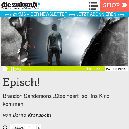
Navigation
SHOP
+++ 29KMS – DER NEWSLETTER +++ JETZT ABONNIEREN +++
News
3 Likes
24. Juli 2015
Episch!
Brandon Sandersons „Steelheart“ soll ins Kino
kommen
von
Bernd Kronsbein
Lesezeit: 1 min.