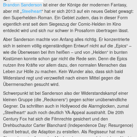
Brandon Sanderson
ist einer der Könige der modernen Fantasy,
aber mit „
Steelheart
“ hat er sich 2013 auf ein neues Gebiet gewagt:
den Superhelden-Roman. Ein Gebiet zudem, das in dieser Form
eigentlich erst seit dem Siegeszug der Comic-Helden im Kino
entdeckt wird und sich nur schwer in Prosaform übertragen lässt.
Aber Sanderson machte von Anfang alles richtig. Er konzentrierte
sich in seinem völlig eigenständigen Entwurf nicht auf die „Epics“ –
wie die Überwesen bei ihm heißen – und von „Helden“ in bunten
Kostümen konnte schon gar nicht die Rede sein. Denn die Epics
nutzen ihre Kräfte vor allem dazu, den normalen Menschen das
Leben zur Hölle zu machen. Kein Wunder also, dass sich bald
Widerstand regt und verzweifelt nach einem Mittel gegen die
Übermenschen gesucht wird.
Schwerpunkt ist bei Sanderson also der Widerstandskampf einer
kleinen Gruppe (die „Reckoners“) gegen schier unüberwindliche
Gegner. Da schrillten auch in Hollywood die Alarmglocken, zumal
„Steelheart“ auch noch deutlich YA-Appeal ausstrahlt. Die 20th
Century Fox hat sich die Filmrechte gesichert und den
Drehbuchautor Carter Blanchard (Independence Day: Resurgence)
damit betraut, die Adaption zu erstellen. Als Regisseur hat man