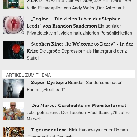
Mit dabei u.a. James Corey, Joe Hill, Petra Lord
2026
& die Filmadaption von Andy Weirs „Der Astronaut“
„Legion – Die vielen Leben des Stephen
Ein genialer
Leeds“ von Brandon Sanderson
Privatdetektiv mit vielen halluzinierten Persönlichkeiten
Stephen King: „It: Welcome to Derry“ - In der
Die „große Depression“ als Hintergrund der 2.
Krise
Staffel
ARTIKEL ZUM THEMA
Brandon Sandersons neuer
Super-Dystopie
Roman „Steelheart“
Die Marvel-Geschichte im Monsterformat
Jetzt geht’s rund: Der Taschen-Prachtband „75 Jahre
Marvel“
Nick Harkaways neuer Roman
Tigermans Insel
„Tigerman“ auf Deutsch