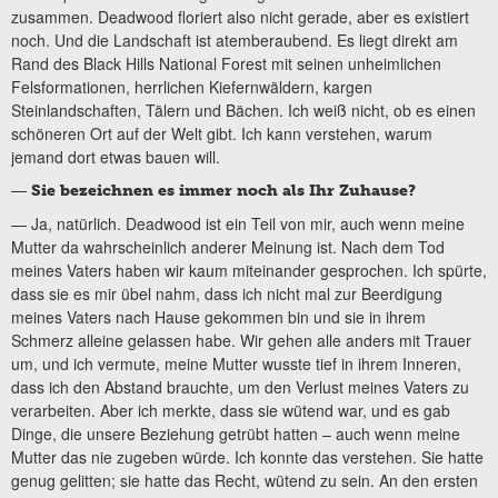
zusammen. Deadwood floriert also nicht gerade, aber es existiert
noch. Und die Landschaft ist atemberaubend. Es liegt direkt am
Rand des Black Hills National Forest mit seinen unheimlichen
Felsformationen, herrlichen Kiefernwäldern, kargen
Steinlandschaften, Tälern und Bächen. Ich weiß nicht, ob es einen
schöneren Ort auf der Welt gibt. Ich kann verstehen, warum
jemand dort etwas bauen will.
—
Sie bezeichnen es immer noch als Ihr Zuhause?
— Ja, natürlich. Deadwood ist ein Teil von mir, auch wenn meine
Mutter da wahrscheinlich anderer Meinung ist. Nach dem Tod
meines Vaters haben wir kaum miteinander gesprochen. Ich spürte,
dass sie es mir übel nahm, dass ich nicht mal zur Beerdigung
meines Vaters nach Hause gekommen bin und sie in ihrem
Schmerz alleine gelassen habe. Wir gehen alle anders mit Trauer
um, und ich vermute, meine Mutter wusste tief in ihrem Inneren,
dass ich den Abstand brauchte, um den Verlust meines Vaters zu
verarbeiten. Aber ich merkte, dass sie wütend war, und es gab
Dinge, die unsere Beziehung getrübt hatten – auch wenn meine
Mutter das nie zugeben würde. Ich konnte das verstehen. Sie hatte
genug gelitten; sie hatte das Recht, wütend zu sein. An den ersten