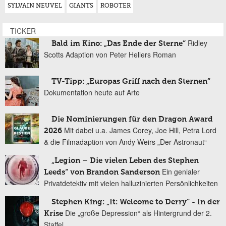
SYLVAIN NEUVEL
GIANTS
ROBOTER
TICKER
Ridley
Bald im Kino: „Das Ende der Sterne“
Scotts Adaption von Peter Hellers Roman
TV-Tipp: „Europas Griff nach den Sternen“
Dokumentation heute auf Arte
Die Nominierungen für den Dragon Award
Mit dabei u.a. James Corey, Joe Hill, Petra Lord
2026
& die Filmadaption von Andy Weirs „Der Astronaut“
„Legion – Die vielen Leben des Stephen
Ein genialer
Leeds“ von Brandon Sanderson
Privatdetektiv mit vielen halluzinierten Persönlichkeiten
Stephen King: „It: Welcome to Derry“ - In der
Die „große Depression“ als Hintergrund der 2.
Krise
Staffel