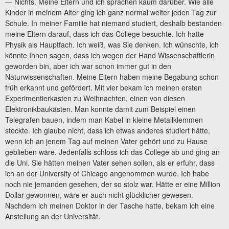
— Nichts. Meine Eltern und ich sprachen kaum darüber. Wie alle
Kinder in meinem Alter ging ich ganz normal weiter jeden Tag zur
Schule. In meiner Familie hat niemand studiert, deshalb bestanden
meine Eltern darauf, dass ich das College besuchte. Ich hatte
Physik als Hauptfach. Ich weiß, was Sie denken. Ich wünschte, ich
könnte Ihnen sagen, dass ich wegen der Hand Wissenschaftlerin
geworden bin, aber ich war schon immer gut in den
Naturwissenschaften. Meine Eltern haben meine Begabung schon
früh erkannt und gefördert. Mit vier bekam ich meinen ersten
Experimentierkasten zu Weihnachten, einen von diesen
Elektronikbaukästen. Man konnte damit zum Beispiel einen
Telegrafen bauen, indem man Kabel in kleine Metallklemmen
steckte. Ich glaube nicht, dass ich etwas anderes studiert hätte,
wenn ich an jenem Tag auf meinen Vater gehört und zu Hause
geblieben wäre. Jedenfalls schloss ich das College ab und ging an
die Uni. Sie hätten meinen Vater sehen sollen, als er erfuhr, dass
ich an der University of Chicago angenommen wurde. Ich habe
noch nie jemanden gesehen, der so stolz war. Hätte er eine Million
Dollar gewonnen, wäre er auch nicht glücklicher gewesen.
Nachdem ich meinen Doktor in der Tasche hatte, bekam ich eine
Anstellung an der Universität.