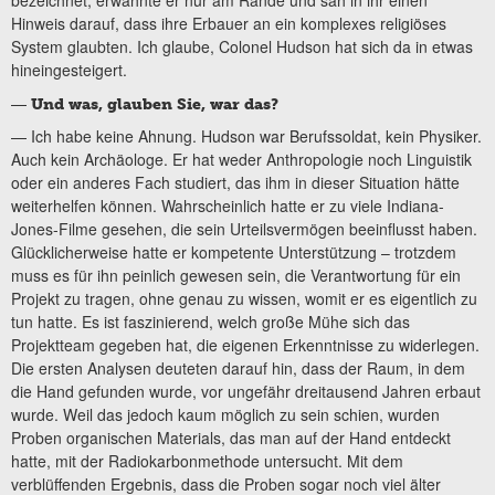
bezeichnet, erwähnte er nur am Rande und sah in ihr einen
Hinweis darauf, dass ihre Erbauer an ein komplexes religiöses
System glaubten. Ich glaube, Colonel Hudson hat sich da in etwas
hineingesteigert.
—
Und was, glauben Sie, war das?
— Ich habe keine Ahnung. Hudson war Berufssoldat, kein Physiker.
Auch kein Archäologe. Er hat weder Anthropologie noch Linguistik
oder ein anderes Fach studiert, das ihm in dieser Situation hätte
weiterhelfen können. Wahrscheinlich hatte er zu viele Indiana-
Jones-Filme gesehen, die sein Urteilsvermögen beeinflusst haben.
Glücklicherweise hatte er kompetente Unterstützung – trotzdem
muss es für ihn peinlich gewesen sein, die Verantwortung für ein
Projekt zu tragen, ohne genau zu wissen, womit er es eigentlich zu
tun hatte. Es ist faszinierend, welch große Mühe sich das
Projektteam gegeben hat, die eigenen Erkenntnisse zu widerlegen.
Die ersten Analysen deuteten darauf hin, dass der Raum, in dem
die Hand gefunden wurde, vor ungefähr dreitausend Jahren erbaut
wurde. Weil das jedoch kaum möglich zu sein schien, wurden
Proben organischen Materials, das man auf der Hand entdeckt
hatte, mit der Radiokarbonmethode untersucht. Mit dem
verblüffenden Ergebnis, dass die Proben sogar noch viel älter