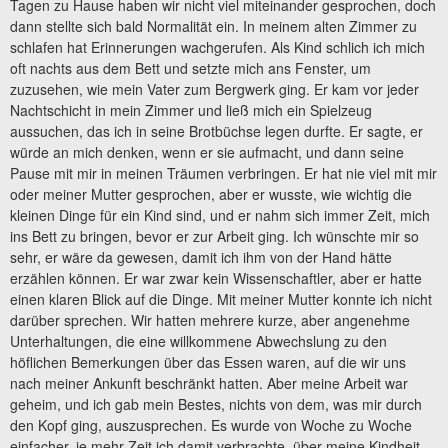
Tagen zu Hause haben wir nicht viel miteinander gesprochen, doch
dann stellte sich bald Normalität ein. In meinem alten Zimmer zu
schlafen hat Erinnerungen wachgerufen. Als Kind schlich ich mich
oft nachts aus dem Bett und setzte mich ans Fenster, um
zuzusehen, wie mein Vater zum Bergwerk ging. Er kam vor jeder
Nachtschicht in mein Zimmer und ließ mich ein Spielzeug
aussuchen, das ich in seine Brotbüchse legen durfte. Er sagte, er
würde an mich denken, wenn er sie aufmacht, und dann seine
Pause mit mir in meinen Träumen verbringen. Er hat nie viel mit mir
oder meiner Mutter gesprochen, aber er wusste, wie wichtig die
kleinen Dinge für ein Kind sind, und er nahm sich immer Zeit, mich
ins Bett zu bringen, bevor er zur Arbeit ging. Ich wünschte mir so
sehr, er wäre da gewesen, damit ich ihm von der Hand hätte
erzählen können. Er war zwar kein Wissenschaftler, aber er hatte
einen klaren Blick auf die Dinge. Mit meiner Mutter konnte ich nicht
darüber sprechen. Wir hatten mehrere kurze, aber angenehme
Unterhaltungen, die eine willkommene Abwechslung zu den
höflichen Bemerkungen über das Essen waren, auf die wir uns
nach meiner Ankunft beschränkt hatten. Aber meine Arbeit war
geheim, und ich gab mein Bestes, nichts von dem, was mir durch
den Kopf ging, auszusprechen. Es wurde von Woche zu Woche
einfacher, je mehr Zeit ich damit verbrachte, über meine Kindheit