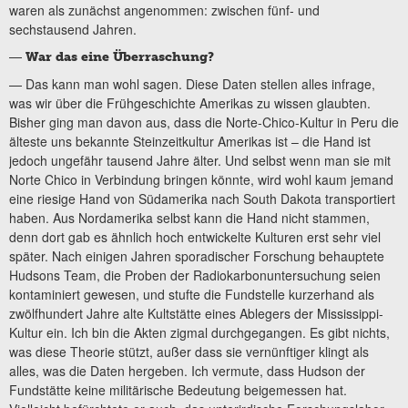
waren als zunächst angenommen: zwischen fünf- und
sechstausend Jahren.
—
War das eine Überraschung?
— Das kann man wohl sagen. Diese Daten stellen alles infrage,
was wir über die Frühgeschichte Amerikas zu wissen glaubten.
Bisher ging man davon aus, dass die Norte-Chico-Kultur in Peru die
älteste uns bekannte Steinzeitkultur Amerikas ist – die Hand ist
jedoch ungefähr tausend Jahre älter. Und selbst wenn man sie mit
Norte Chico in Verbindung bringen könnte, wird wohl kaum jemand
eine riesige Hand von Südamerika nach South Dakota transportiert
haben. Aus Nordamerika selbst kann die Hand nicht stammen,
denn dort gab es ähnlich hoch entwickelte Kulturen erst sehr viel
später. Nach einigen Jahren sporadischer Forschung behauptete
Hudsons Team, die Proben der Radiokarbonuntersuchung seien
kontaminiert gewesen, und stufte die Fundstelle kurzerhand als
zwölfhundert Jahre alte Kultstätte eines Ablegers der Mississippi-
Kultur ein. Ich bin die Akten zigmal durchgegangen. Es gibt nichts,
was diese Theorie stützt, außer dass sie vernünftiger klingt als
alles, was die Daten hergeben. Ich vermute, dass Hudson der
Fundstätte keine militärische Bedeutung beigemessen hat.