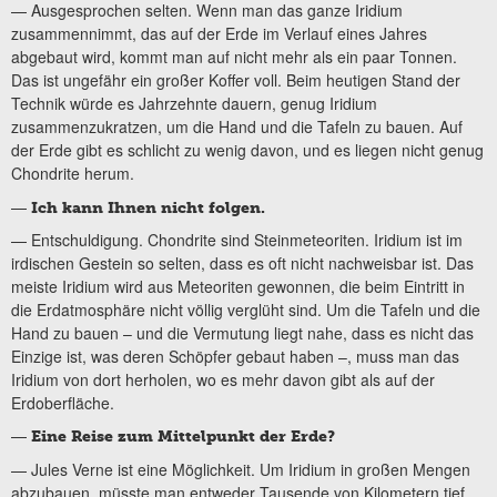
— Ausgesprochen selten. Wenn man das ganze Iridium
zusammennimmt, das auf der Erde im Verlauf eines Jahres
abgebaut wird, kommt man auf nicht mehr als ein paar Tonnen.
Das ist ungefähr ein großer Koffer voll. Beim heutigen Stand der
Technik würde es Jahrzehnte dauern, genug Iridium
zusammenzukratzen, um die Hand und die Tafeln zu bauen. Auf
der Erde gibt es schlicht zu wenig davon, und es liegen nicht genug
Chondrite herum.
—
Ich kann Ihnen nicht folgen.
— Entschuldigung. Chondrite sind Steinmeteoriten. Iridium ist im
irdischen Gestein so selten, dass es oft nicht nachweisbar ist. Das
meiste Iridium wird aus Meteoriten gewonnen, die beim Eintritt in
die Erdatmosphäre nicht völlig verglüht sind. Um die Tafeln und die
Hand zu bauen – und die Vermutung liegt nahe, dass es nicht das
Einzige ist, was deren Schöpfer gebaut haben –, muss man das
Iridium von dort herholen, wo es mehr davon gibt als auf der
Erdoberfläche.
—
Eine Reise zum Mittelpunkt der Erde?
— Jules Verne ist eine Möglichkeit. Um Iridium in großen Mengen
abzubauen, müsste man entweder Tausende von Kilometern tief