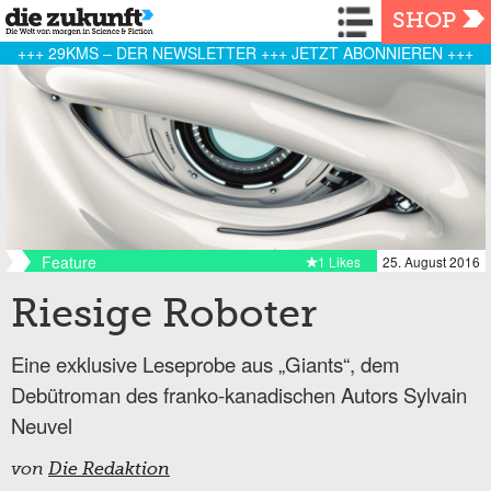
Navigation
SHOP
+++ 29KMS – DER NEWSLETTER +++ JETZT ABONNIEREN +++
Feature
1 Likes
25. August 2016
Riesige Roboter
Eine exklusive Leseprobe aus „Giants“, dem
Debütroman des franko-kanadischen Autors Sylvain
Neuvel
von
Die Redaktion