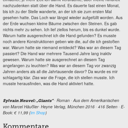
nachzudenken statt über die Hand. Es dauerte fast einen Monat,
bis ich zu der Stelle wanderte, an der ich sie zum ersten Mal
gesehen hatte. Das Loch war längst wieder aufgefüllt worden. Aus
der Erde wuchsen kleine Bäume zwischen den Steinen. Es gab
nichts mehr zu sehen. Ich lief ziellos herum, bis es dunkel wurde.
Warum hatte ausgerechnet ich die Hand gefunden? Es musste
noch andere Konstruktionen geben wie die, auf die ich gestoßen
war. Warum hatte sie niemand entdeckt? Was war an diesem Tag
passiert? Die Hand war mehrere Tausend Jahre lang inaktiv
gewesen. Warum hatte sie ausgerechnet an diesem Tag
angefangen zu leuchten? Was war an diesem Tag vor zwanzig
Jahren anders als all die Jahrtausende davor? Da wurde es mir
schlagartig klar.
Das
war die Frage, die ich stellen musste. Ich
musste herausfinden, was die Hand aktiviert hatte.
∙ Roman ∙ Aus dem Amerikanischen
Sylvain Neuvel: „Giants“
von Marcel Häußler∙ Heyne Verlag, München 2016 ∙ 416 Seiten ∙ E-
Book: € 11,99 (
im Shop
)
Kommentare