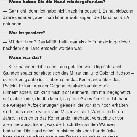
—
Wann haben Sie die Hand wiedergefunden?
— Gar nicht, denn ich habe nicht nach ihr gesucht. Es hat siebzehn
Jahre gedauert, aber man könnte wohl sagen, die Hand hat
mich
gefunden.
—
Was ist passiert?
— Mit der Hand? Das Militär hatte damals die Fundstelle gesichert,
nachdem die Hand entdeckt worden war.
—
Wann war das?
— Kurz nachdem ich in das Loch gefallen war. Ungefähr acht
Stunden später schaltete sich das Militär ein, und Colonel Hudson –
so hieß er, glaube ich – übernahm das Kommando über das
Projekt. Er kam aus der Gegend, deshalb kannte er die
Einheimischen. Ich kann mich nicht erinnern, ihm mal begegnet zu
sein, aber jeder, der ihn kennt, sagt nur Gutes über ihn. Ich habe
die wenigen Aufzeichnungen gelesen, die von ihm noch erhalten
sind – das meiste wurde vom Militär zensiert. Während der drei
Jahre, in denen er das Kommando innehatte, versuchte er vor
allem herauszufinden, was die Inschriften an den Wänden
bedeuten. Die Hand selbst, meistens als »das Fundstück«