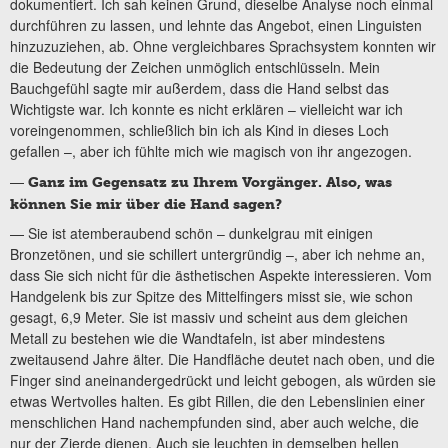
dokumentiert. Ich sah keinen Grund, dieselbe Analyse noch einmal
durchführen zu lassen, und lehnte das Angebot, einen Linguisten
hinzuzuziehen, ab. Ohne vergleichbares Sprachsystem konnten wir
die Bedeutung der Zeichen unmöglich entschlüsseln. Mein
Bauchgefühl sagte mir außerdem, dass die Hand selbst das
Wichtigste war. Ich konnte es nicht erklären – vielleicht war ich
voreingenommen, schließlich bin ich als Kind in dieses Loch
gefallen –, aber ich fühlte mich wie magisch von ihr angezogen.
—
Ganz im Gegensatz zu Ihrem Vorgänger. Also, was
können Sie mir über die Hand sagen?
— Sie ist atemberaubend schön – dunkelgrau mit einigen
Bronzetönen, und sie schillert untergründig –, aber ich nehme an,
dass Sie sich nicht für die ästhetischen Aspekte interessieren. Vom
Handgelenk bis zur Spitze des Mittelfingers misst sie, wie schon
gesagt, 6,9 Meter. Sie ist massiv und scheint aus dem gleichen
Metall zu bestehen wie die Wandtafeln, ist aber mindestens
zweitausend Jahre älter. Die Handfläche deutet nach oben, und die
Finger sind aneinandergedrückt und leicht gebogen, als würden sie
etwas Wertvolles halten. Es gibt Rillen, die den Lebenslinien einer
menschlichen Hand nachempfunden sind, aber auch welche, die
nur der Zierde dienen. Auch sie leuchten in demselben hellen