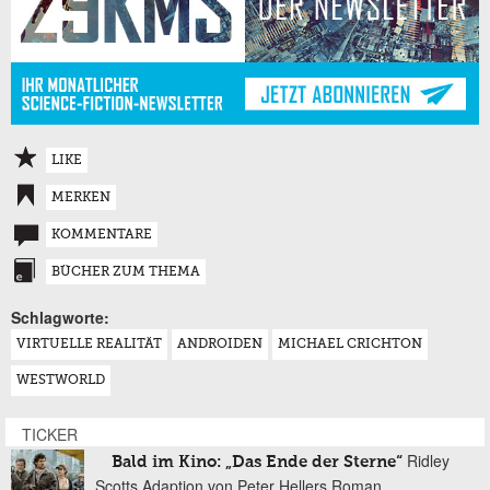
LIKE
MERKEN
KOMMENTARE
BÜCHER ZUM THEMA
Schlagworte:
VIRTUELLE REALITÄT
ANDROIDEN
MICHAEL CRICHTON
WESTWORLD
TICKER
Ridley
Bald im Kino: „Das Ende der Sterne“
Scotts Adaption von Peter Hellers Roman