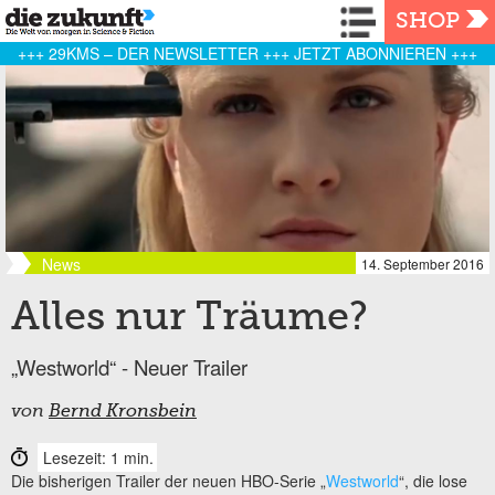
Navigation
SHOP
+++ 29KMS – DER NEWSLETTER +++ JETZT ABONNIEREN +++
News
14. September 2016
Alles nur Träume?
„Westworld“ - Neuer Trailer
von
Bernd Kronsbein
Lesezeit: 1 min.
Die bisherigen Trailer der neuen HBO-Serie „
Westworld
“, die lose