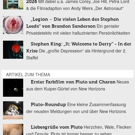
Mit dabei u.a. James Corey, Joe Hill, Petra Lord
2026
& die Filmadaption von Andy Weirs „Der Astronaut“
„Legion – Die vielen Leben des Stephen
Ein genialer
Leeds“ von Brandon Sanderson
Privatdetektiv mit vielen halluzinierten Persönlichkeiten
Stephen King: „It: Welcome to Derry“ - In der
Die „große Depression“ als Hintergrund der 2.
Krise
Staffel
ARTIKEL ZUM THEMA
Neues
Erster Farbfilm von Pluto und Charon
aus dem Kuiper-Gürtel von New Horizons
Eine kleine Zusammenfassung
Pluto-Roundup
der neusten Meldungen von und über New Horizons
Herzchen, Wale, Flecken
Liebesgrüße vom Pluto
und Donuts: Pluto ist immer besser zu sehen