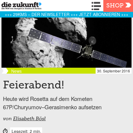
Navigation
SHOP
+++ 29KMS – DER NEWSLETTER +++ JETZT ABONNIEREN +++
News
30. September 2016
Feierabend!
Heute wird Rosetta auf dem Kometen
67P/Churyumov–Gerasimenko aufsetzen
von
Elisabeth Bösl
Lesezeit: 2 min.