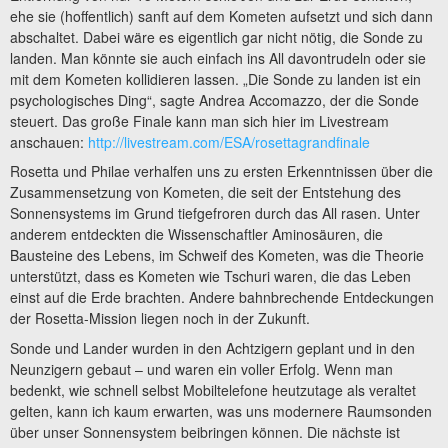
ehe sie (hoffentlich) sanft auf dem Kometen aufsetzt und sich dann
abschaltet. Dabei wäre es eigentlich gar nicht nötig, die Sonde zu
landen. Man könnte sie auch einfach ins All davontrudeln oder sie
mit dem Kometen kollidieren lassen. „Die Sonde zu landen ist ein
psychologisches Ding“, sagte Andrea Accomazzo, der die Sonde
steuert. Das große Finale kann man sich hier im Livestream
anschauen:
http://livestream.com/ESA/rosettagrandfinale
Rosetta und Philae verhalfen uns zu ersten Erkenntnissen über die
Zusammensetzung von Kometen, die seit der Entstehung des
Sonnensystems im Grund tiefgefroren durch das All rasen. Unter
anderem entdeckten die Wissenschaftler Aminosäuren, die
Bausteine des Lebens, im Schweif des Kometen, was die Theorie
unterstützt, dass es Kometen wie Tschuri waren, die das Leben
einst auf die Erde brachten. Andere bahnbrechende Entdeckungen
der Rosetta-Mission liegen noch in der Zukunft.
Sonde und Lander wurden in den Achtzigern geplant und in den
Neunzigern gebaut – und waren ein voller Erfolg. Wenn man
bedenkt, wie schnell selbst Mobiltelefone heutzutage als veraltet
gelten, kann ich kaum erwarten, was uns modernere Raumsonden
über unser Sonnensystem beibringen können. Die nächste ist