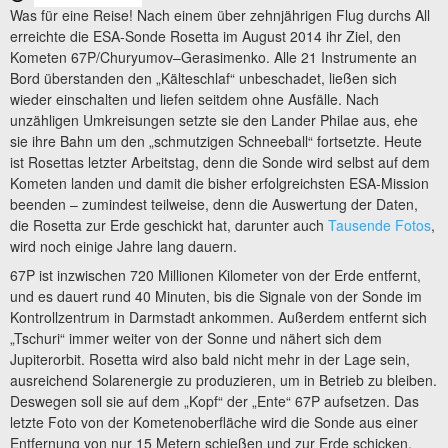
Was für eine Reise! Nach einem über zehnjährigen Flug durchs All
erreichte die ESA-Sonde Rosetta im August 2014 ihr Ziel, den
Kometen 67P/Churyumov–Gerasimenko. Alle 21 Instrumente an
Bord überstanden den „Kälteschlaf“ unbeschadet, ließen sich
wieder einschalten und liefen seitdem ohne Ausfälle. Nach
unzähligen Umkreisungen setzte sie den Lander Philae aus, ehe
sie ihre Bahn um den „schmutzigen Schneeball“ fortsetzte. Heute
ist Rosettas letzter Arbeitstag, denn die Sonde wird selbst auf dem
Kometen landen und damit die bisher erfolgreichsten ESA-Mission
beenden – zumindest teilweise, denn die Auswertung der Daten,
die Rosetta zur Erde geschickt hat, darunter auch
Tausende Fotos
,
wird noch einige Jahre lang dauern.
67P ist inzwischen 720 Millionen Kilometer von der Erde entfernt,
und es dauert rund 40 Minuten, bis die Signale von der Sonde im
Kontrollzentrum in Darmstadt ankommen. Außerdem entfernt sich
„Tschuri“ immer weiter von der Sonne und nähert sich dem
Jupiterorbit. Rosetta wird also bald nicht mehr in der Lage sein,
ausreichend Solarenergie zu produzieren, um in Betrieb zu bleiben.
Deswegen soll sie auf dem „Kopf“ der „Ente“ 67P aufsetzen. Das
letzte Foto von der Kometenoberfläche wird die Sonde aus einer
Entfernung von nur 15 Metern schießen und zur Erde schicken,