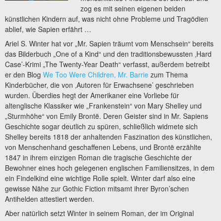
zog es mit seinen eigenen beiden
künstlichen Kindern auf, was nicht ohne Probleme und Tragödien
ablief, wie Sapien erfährt …
Ariel S. Winter hat vor „Mr. Sapien träumt vom Menschsein“ bereits
das Bilderbuch „One of a Kind“ und den traditionsbewussten ‚Hard
Case’-Krimi „The Twenty-Year Death“ verfasst, außerdem betreibt
er den Blog
We Too Were Children, Mr. Barrie
zum Thema
Kinderbücher, die von ‚Autoren für Erwachsene’ geschrieben
wurden. Überdies hegt der Amerikaner eine Vorliebe für
altenglische Klassiker wie „Frankenstein“ von Mary Shelley und
„Sturmhöhe“ von Emily Brontë. Deren Geister sind in Mr. Sapiens
Geschichte sogar deutlich zu spüren, schließlich widmete sich
Shelley bereits 1818 der anhaltenden Faszination des künstlichen,
von Menschenhand geschaffenen Lebens, und Brontë erzählte
1847 in ihrem einzigen Roman die tragische Geschichte der
Bewohner eines hoch gelegenen englischen Familiensitzes, in dem
ein Findelkind eine wichtige Rolle spielt. Winter darf also eine
gewisse Nähe zur Gothic Fiction mitsamt ihrer Byron’schen
Antihelden attestiert werden.
Aber natürlich setzt Winter in seinem Roman, der im Original