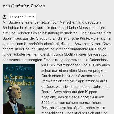
von
Christian Endres
Lesezeit: 3 min.
Mr. Sapien ist einer der letzten von Menschenhand gebauten
Androiden in einer Zukunft, in der es fast keine Menschen mehr
gibt und Roboter sich selbstständig vermehren. Eine Sinnkrise führt
Sapien raus aus der Stadt und an die englische Küste, wo er sich in
einer kleinen Strandhütte einmietet, die zum Anwesen Barren Cove
gehört. In der neuen Umgebung lernt der humanoide Mr. Sapien
junge Roboter kennen, die sich durch Modifikationen bewusst von
der menschengeprägten Erscheinung abgrenzen, mit
Datenchips
via USB-Port zudröhnen und aus Jux auch
schon mal einen alten Mann verprügeln.
Durch einen Hack des Systems seiner
Vermieter erfährt Mr. Sapien zudem alles
darüber, was sich in den letzten Jahren in
Barren Cove oben auf den Klippen
abspielte, das der alte Roboter Asimov
3000 einst von seinem menschlichen
Besitzer geerbt hat. Später nahm er ein
menschliches Findelkind bei sich auf und