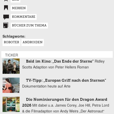
MERKEN
KOMMENTARE
BÜCHER ZUM THEMA
Schlagworte:
ROBOTER
ANDROIDEN
TICKER
Ridley
Bald im Kino: „Das Ende der Sterne“
Scotts Adaption von Peter Hellers Roman
TV-Tipp: „Europas Griff nach den Sternen“
Dokumentation heute auf Arte
Die Nominierungen für den Dragon Award
Mit dabei u.a. James Corey, Joe Hill, Petra Lord
2026
& die Filmadaption von Andy Weirs „Der Astronaut“