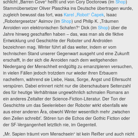
schlicht „Barren Cove“ heißt und von Cory Doctorows (im
Shop
)
Stammübersetzer Oliver Plaschka ins Deutsche übertragen wurde,
zugleich bewusst das fort, was
Karel „Robot“ Čapek
, Isaac
„Robotergesetze“ Asimov (im
Shop
) und Philip K. „Träumen
Anroiden von elektronischen Schafen?“ Dick (im
Shop
) über die
Jahre hinweg geschaffen haben – das, was man als die fiktive
Entwicklung und Geschichte der Roboter und Androiden
bezeichnen mag. Winter führt all das weiter, indem er vom
technischen Stand unserer Gegenwart ausgeht und eine Zukunft
erschafft, in der sich die Anroiden nach dem weitgehenden
Niedergang der Menschheit endgültig zu emanzipieren versuchen,
in vielen Fällen jedoch trotzdem nur wieder ihren Erbauern
nacheifern, während sie Liebe, Hass, Sorge, Angst und Eifersucht
verspüren. Dabei erinnert nicht nur die überschaubare Seitenzahl
des für heutige Verhältnisse ungewöhnlich schmalen Romans an
ein anderes Zeitalter der Science-Fiction-Literatur. Der Ton der
Geschichte um das Seelenleben der Roboter wirkt ebenfalls wie
aus einer anderen Ära, obwohl Winter wesentlich mehr ‚zwischen
den Zeilen schreibt’. Stören tun die Echos der Gothic Fiction oder
der SF-Vergangenheit letztlich nie, im Gegenteil.
„Mr. Sapien träumt vom Menschsein“ ist kein Reißer und auch nicht