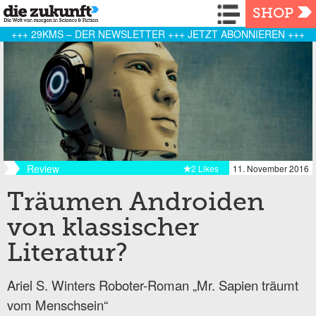
Navigation
SHOP
+++ 29KMS – DER NEWSLETTER +++ JETZT ABONNIEREN +++
Review
2 Likes
11. November 2016
Träumen Androiden
von klassischer
Literatur?
Ariel S. Winters Roboter-Roman „Mr. Sapien träumt
vom Menschsein“