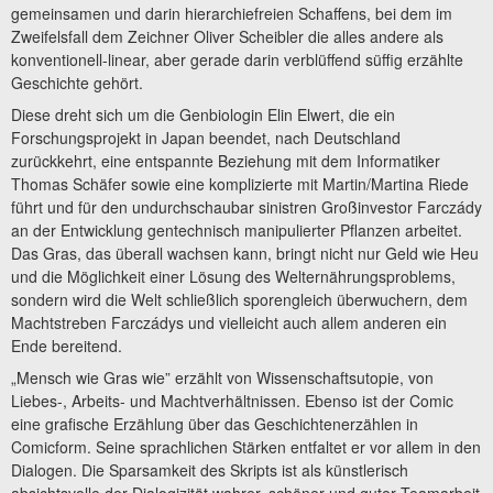
gemeinsamen und darin hierarchiefreien Schaffens, bei dem im
Zweifelsfall dem Zeichner Oliver Scheibler die alles andere als
konventionell-linear, aber gerade darin verblüffend süffig erzählte
Geschichte gehört.
Diese dreht sich um die Genbiologin Elin Elwert, die ein
Forschungsprojekt in Japan beendet, nach Deutschland
zurückkehrt, eine entspannte Beziehung mit dem Informatiker
Thomas Schäfer sowie eine komplizierte mit Martin/Martina Riede
führt und für den undurchschaubar sinistren Großinvestor Farczády
an der Entwicklung gentechnisch manipulierter Pflanzen arbeitet.
Das Gras, das überall wachsen kann, bringt nicht nur Geld wie Heu
und die Möglichkeit einer Lösung des Welternährungsproblems,
sondern wird die Welt schließlich sporengleich überwuchern, dem
Machtstreben Farczádys und vielleicht auch allem anderen ein
Ende bereitend.
„Mensch wie Gras wie” erzählt von Wissenschaftsutopie, von
Liebes-, Arbeits- und Machtverhältnissen. Ebenso ist der Comic
eine grafische Erzählung über das Geschichtenerzählen in
Comicform. Seine sprachlichen Stärken entfaltet er vor allem in den
Dialogen. Die Sparsamkeit des Skripts ist als künstlerisch