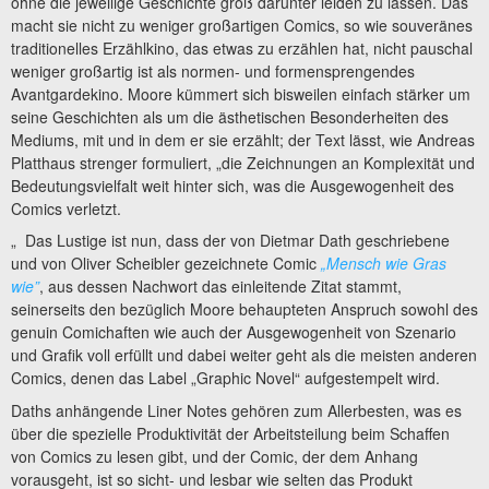
ohne die jeweilige Geschichte groß darunter leiden zu lassen. Das
macht sie nicht zu weniger großartigen Comics, so wie souveränes
traditionelles Erzählkino, das etwas zu erzählen hat, nicht pauschal
weniger großartig ist als normen- und formensprengendes
Avantgardekino. Moore kümmert sich bisweilen einfach stärker um
seine Geschichten als um die ästhetischen Besonderheiten des
Mediums, mit und in dem er sie erzählt; der Text lässt, wie Andreas
Platthaus strenger formuliert, „die Zeichnungen an Komplexität und
Bedeutungsvielfalt weit hinter sich, was die Ausgewogenheit des
Comics verletzt.
„ Das Lustige ist nun, dass der von Dietmar Dath geschriebene
und von Oliver Scheibler gezeichnete Comic
„Mensch wie Gras
wie”
, aus dessen Nachwort das einleitende Zitat stammt,
seinerseits den bezüglich Moore behaupteten Anspruch sowohl des
genuin Comichaften wie auch der Ausgewogenheit von Szenario
und Grafik voll erfüllt und dabei weiter geht als die meisten anderen
Comics, denen das Label „Graphic Novel“ aufgestempelt wird.
Daths anhängende Liner Notes gehören zum Allerbesten, was es
über die spezielle Produktivität der Arbeitsteilung beim Schaffen
von Comics zu lesen gibt, und der Comic, der dem Anhang
vorausgeht, ist so sicht- und lesbar wie selten das Produkt