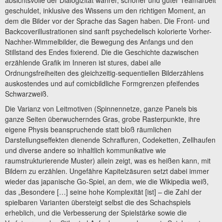
absichtsvolle der Dialogizität wahrer, schöner und guter Teamarbeit
geschuldet, inklusive des Wissens um den richtigen Moment, an
dem die Bilder vor der Sprache das Sagen haben. Die Front- und
Backcoverillustrationen sind sanft psychedelisch kolorierte Vorher-
Nachher-Wimmelbilder, die Bewegung des Anfangs und den
Stillstand des Endes fixierend. Die die Geschichte dazwischen
erzählende Grafik im Inneren ist stures, dabei alle
Ordnungsfreiheiten des gleichzeitig-sequentiellen Bilderzählens
auskostendes und auf comicbildliche Formgrenzen pfeifendes
Schwarzweiß.
Die Varianz von Leitmotiven (Spinnennetze, ganze Panels bis
ganze Seiten überwucherndes Gras, grobe Rasterpunkte, ihre
eigene Physis beanspruchende statt bloß räumlichen
Darstellungseffekten dienende Schraffuren, Codeketten, Zellhaufen
und diverse andere so inhaltlich kommunikative wie
raumstrukturierende Muster) allein zeigt, was es heißen kann, mit
Bildern zu erzählen. Ungefähre Kapitelzäsuren setzt dabei immer
wieder das japanische Go-Spiel, an dem, wie die Wikipedia weiß,
das „Besondere […] seine hohe Komplexität [ist] – die Zahl der
spielbaren Varianten übersteigt selbst die des Schachspiels
erheblich, und die Verbesserung der Spielstärke sowie die