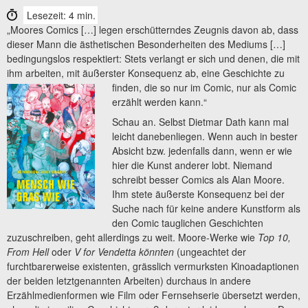
Lesezeit: 4 min.
„Moores Comics […] legen erschütterndes Zeugnis davon ab, dass
dieser Mann die ästhetischen Besonderheiten des Mediums […]
bedingungslos respektiert: Stets verlangt er sich und denen, die mit
ihm arbeiten, mit äußerster Konsequenz ab, eine Geschichte zu
finden, die so nur im Comic, nur als
Comic
erzählt werden kann.“
Schau an. Selbst Dietmar Dath kann mal
leicht danebenliegen. Wenn auch in bester
Absicht bzw. jedenfalls dann, wenn er wie
hier die Kunst anderer lobt. Niemand
schreibt besser Comics als Alan Moore.
Ihm stete äußerste Konsequenz bei der
Suche nach für keine andere Kunstform als
den Comic tauglichen Geschichten
zuzuschreiben, geht allerdings zu weit. Moore-Werke wie
Top 10,
From Hell
oder
V for Vendetta könnten
(ungeachtet der
furchtbarerweise existenten, grässlich vermurksten Kinoadaptionen
der beiden letztgenannten Arbeiten) durchaus in andere
Erzählmedienformen wie Film oder Fernsehserie übersetzt werden,