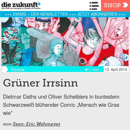
Navigation
SHOP
+++ 29KMS – DER NEWSLETTER +++ JETZT ABONNIEREN +++
Review
1 Likes
12. April 2014
Grüner Irrsinn
Dietmar Daths und Oliver Scheiblers in buntestem
Schwarzweiß blühender Comic „Mensch wie Gras
wie”
von
Sven-Eric Wehmeyer