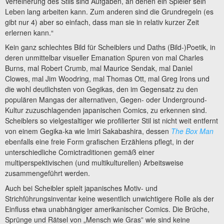
Verfeinerung des Stils sind Aufgaben, an denen ein Spieler sein
Leben lang arbeiten kann. Zum anderen sind die Grundregeln (es
gibt nur 4) aber so einfach, dass man sie in relativ kurzer Zeit
erlernen kann.“
Kein ganz schlechtes Bild für Scheiblers und Daths (Bild-)Poetik, in
deren unmittelbar visueller Emanation Spuren von mal Charles
Burns, mal Robert Crumb, mal Maurice Sendak, mal Daniel
Clowes, mal Jim Woodring, mal Thomas Ott, mal Greg Irons und
die wohl deutlichsten von Gegikas, den im Gegensatz zu den
populären Mangas der alternativen, Gegen- oder Underground-
Kultur zuzuschlagenden japanischen Comics, zu erkennen sind.
Scheiblers so vielgestaltiger wie profilierter Stil ist nicht weit entfernt
von einem Gegika-ka wie Imiri Sakabashira, dessen
The Box Man
ebenfalls eine freie Form grafischen Erzählens pflegt, in der
unterschiedliche Comictraditionen gemäß einer
multiperspektivischen (und multikulturellen) Arbeitsweise
zusammengeführt werden.
Auch bei Scheibler spielt japanisches Motiv- und
Strichführungsinventar keine wesentlich unwichtigere Rolle als der
Einfluss etwa unabhängiger amerikanischer Comics. Die Brüche,
Sprünge und Rätsel von „Mensch wie Gras” wie sind keine