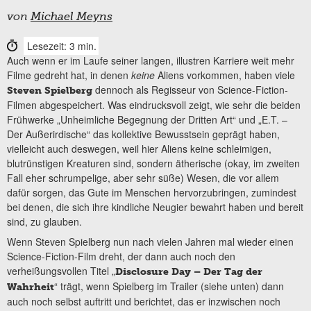
von
Michael Meyns
Lesezeit: 3 min.
Auch wenn er im Laufe seiner langen, illustren Karriere weit mehr
Filme gedreht hat, in denen
keine
Aliens vorkommen, haben viele
dennoch als Regisseur von Science-Fiction-
Steven Spielberg
Filmen abgespeichert. Was eindrucksvoll zeigt, wie sehr die beiden
Frühwerke „Unheimliche Begegnung der Dritten Art“ und „E.T. –
Der Außerirdische“ das kollektive Bewusstsein geprägt haben,
vielleicht auch deswegen, weil hier Aliens keine schleimigen,
blutrünstigen Kreaturen sind, sondern ätherische (okay, im zweiten
Fall eher schrumpelige, aber sehr süße) Wesen, die vor allem
dafür sorgen, das Gute im Menschen hervorzubringen, zumindest
bei denen, die sich ihre kindliche Neugier bewahrt haben und bereit
sind, zu glauben.
Wenn Steven Spielberg nun nach vielen Jahren mal wieder einen
Science-Fiction-Film dreht, der dann auch noch den
verheißungsvollen Titel „
Disclosure Day – Der Tag der
“ trägt, wenn Spielberg im Trailer (siehe unten) dann
Wahrheit
auch noch selbst auftritt und berichtet, das er inzwischen noch