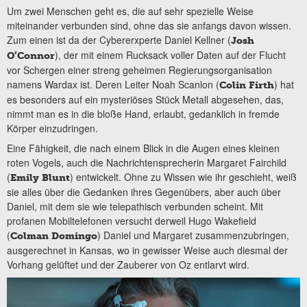
Um zwei Menschen geht es, die auf sehr spezielle Weise
miteinander verbunden sind, ohne das sie anfangs davon wissen.
Zum einen ist da der Cybererxperte Daniel Kellner (
Josh
), der mit einem Rucksack voller Daten auf der Flucht
O’Connor
vor Schergen einer streng geheimen Regierungsorganisation
namens Wardax ist. Deren Leiter Noah Scanlon (
) hat
Colin Firth
es besonders auf ein mysteriöses Stück Metall abgesehen, das,
nimmt man es in die bloße Hand, erlaubt, gedanklich in fremde
Körper einzudringen.
Eine Fähigkeit, die nach einem Blick in die Augen eines kleinen
roten Vogels, auch die Nachrichtensprecherin Margaret Fairchild
(
) entwickelt. Ohne zu Wissen wie ihr geschieht, weiß
Emily Blunt
sie alles über die Gedanken ihres Gegenübers, aber auch über
Daniel, mit dem sie wie telepathisch verbunden scheint. Mit
profanen Mobiltelefonen versucht derweil Hugo Wakefield
(
) Daniel und Margaret zusammenzubringen,
Colman Domingo
ausgerechnet in Kansas, wo in gewisser Weise auch diesmal der
Vorhang gelüftet und der Zauberer von Oz entlarvt wird.