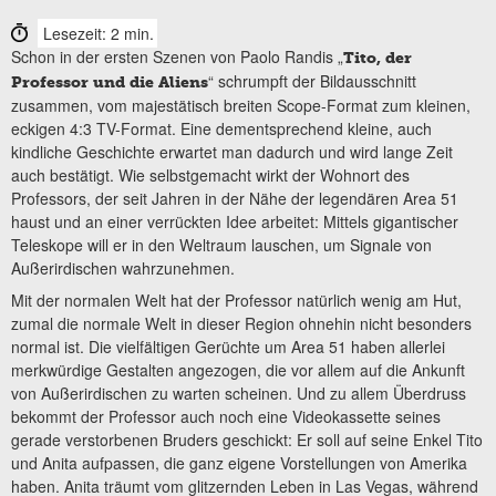
Lesezeit: 2 min.
Schon in der ersten Szenen von Paolo Randis „
Tito, der
“ schrumpft der Bildausschnitt
Professor und die Aliens
zusammen, vom majestätisch breiten Scope-Format zum kleinen,
eckigen 4:3 TV-Format. Eine dementsprechend kleine, auch
kindliche Geschichte erwartet man dadurch und wird lange Zeit
auch bestätigt. Wie selbstgemacht wirkt der Wohnort des
Professors, der seit Jahren in der Nähe der legendären Area 51
haust und an einer verrückten Idee arbeitet: Mittels gigantischer
Teleskope will er in den Weltraum lauschen, um Signale von
Außerirdischen wahrzunehmen.
Mit der normalen Welt hat der Professor natürlich wenig am Hut,
zumal die normale Welt in dieser Region ohnehin nicht besonders
normal ist. Die vielfältigen Gerüchte um Area 51 haben allerlei
merkwürdige Gestalten angezogen, die vor allem auf die Ankunft
von Außerirdischen zu warten scheinen. Und zu allem Überdruss
bekommt der Professor auch noch eine Videokassette seines
gerade verstorbenen Bruders geschickt: Er soll auf seine Enkel Tito
und Anita aufpassen, die ganz eigene Vorstellungen von Amerika
haben. Anita träumt vom glitzernden Leben in Las Vegas, während