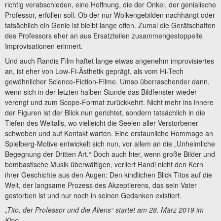
richtig verabschieden, eine Hoffnung, die der Onkel, der genialische
Professor, erfüllen soll. Ob der nur Wolkengebilden nachhängt oder
tatsächlich ein Genie ist bleibt lange offen. Zumal die Gerätschaften
des Professors eher an aus Ersatzteilen zusammengestoppelte
Improvisationen erinnert.
Und auch Randis Film haftet lange etwas angenehm improvisiertes
an, ist eher von Low-Fi-Ästhetik geprägt, als vom Hi-Tech
gewöhnlicher Science-Fiction-Filme. Umso überraschender dann,
wenn sich in der letzten halben Stunde das Bildfenster wieder
verengt und zum Scope-Format zurückkehrt. Nicht mehr ins innere
der Figuren ist der Blick nun gerichtet, sondern tatsächlich in die
Tiefen des Weltalls, wo vielleicht die Seelen aller Verstorbener
schweben und auf Kontakt warten. Eine erstaunliche Hommage an
Spielberg-Motive entwickelt sich nun, vor allem an die „Unheimliche
Begegnung der Dritten Art.“ Doch auch hier, wenn große Bilder und
bombastische Musik überwältigen, verliert Randi nicht den Kern
ihrer Geschichte aus den Augen: Den kindlichen Blick Titos auf die
Welt, der langsame Prozess des Akzeptierens, das sein Vater
gestorben ist und nur noch in seinen Gedanken existiert.
„Tito, der Professor und die Aliens“ startet am 28. März 2019 im
Kino.