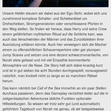
Unsere Heldin steuern wir dabei aus der Ego-Sicht, wobei sich uns
zunehmend komplexe Schalter- und Schieberätsel um
Drehscheiben, Stromgeneratoren oder verschlossene Pforten in
den Weg stellen. So finden wir heraus, dass Harry und seine Crew
einem gefährlichen mythischen Ritual auf die Schliche kam, was
auch das Verschwinden der Männer und das Zurückbleiben ihrer
Ausrüstung erklären könnte. Auch hier verweigern sich die Macher
einem zu offensichtlichen Schauerrepertoire oder gar plumpen
Jump Scares und setzen uns eine dezent schwarzromantische, von
Norah stets gefasst und mit viel Empathie kommentierte
Atmosphäre vor die Nase. Die Story hält sich dabei knackig kurz
und ist in gut sieben bis acht Stunden durchgespielt; vorausgesetzt
natürlich, man knobelt nicht zu lange an so manchem Rätsel
herum.
Das kann nämlich bei
Call of the Sea
immerhin an ein paar Stellen
durchaus passieren, denn das Gameplay verzichtet leider auf die in
zeitgenössischen Adventures übliche Funktion optionaler
Hilfestellungen. So wissen wir trotz sehr gut (und automatisch)
geführtem Tagebuch von Norah nie genau, ob wir beispielsweise