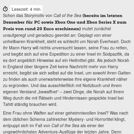
Lesezeit: 4 min.
Schon das Storymotiv von
Call of the Sea
(bereits im letzten
Dezember für PC sowie Xbox One und Xbox Series X zum
mutet zunächst
Preis von rund 20 Euro erschienen)
unaufgeregt und geradezu geerdet an: Geplagt von einer
unheilbaren Krankheit, steht es schlecht um Norah Everheart. Doch
ihr Mann Harry will nichts unversucht lassen, seine Frau zu retten,
und begibt sich auf eine Expedition zu einer Insel im Südpazifik, da
es dort angeblich Hinweise auf ein Heilmittel gibt. Als jedoch Norah
in England über längere Zeit keine Nachricht mehr von Harry
erreicht, begibt sie sich selbst auf die Insel, um sowohl ihren Gatten
zu finden als auch unerwarteterweise ihre eigene Krankheit näher
zu ergründen. Und das ausschließlich mit Notizbuch und ihrem
eigenen Verstand „bewaffnet“ – zwei Dinge, die Norah auf ihrem
Weg durch die mit Rätseln und Hindernissen gespickte Insel bei
Tahiti ständig brauchen wird.
Eine Frau ohne Waffen auf einer geheimnisvollen Insel? Was nach
dem üblichen Schema zahlreicher Mystery- und Horrortitel klingt,
entpuppt sich im Fall von
Call of the Sea
als einer der
ungewöhnlichsten Adventure-Ausflüge der letzten Jahre. Denn