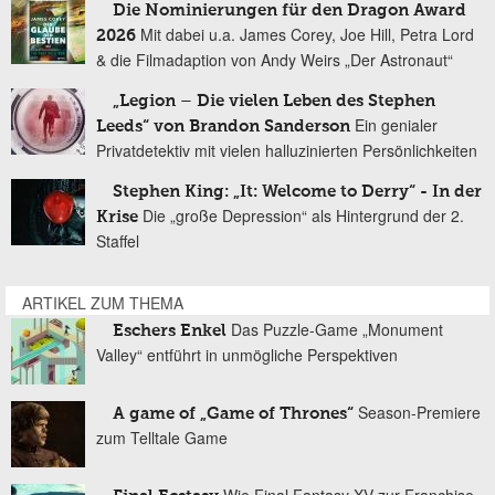
Die Nominierungen für den Dragon Award
Mit dabei u.a. James Corey, Joe Hill, Petra Lord
2026
& die Filmadaption von Andy Weirs „Der Astronaut“
„Legion – Die vielen Leben des Stephen
Ein genialer
Leeds“ von Brandon Sanderson
Privatdetektiv mit vielen halluzinierten Persönlichkeiten
Stephen King: „It: Welcome to Derry“ - In der
Die „große Depression“ als Hintergrund der 2.
Krise
Staffel
ARTIKEL ZUM THEMA
Das Puzzle-Game „Monument
Eschers Enkel
Valley“ entführt in unmögliche Perspektiven
Season-Premiere
A game of „Game of Thrones“
zum Telltale Game
Wie Final Fantasy XV zur Franchise