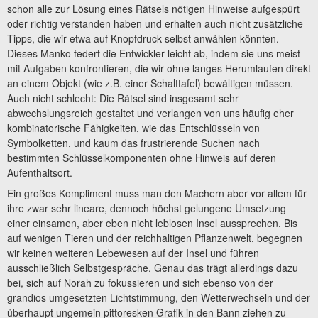
schon alle zur Lösung eines Rätsels nötigen Hinweise aufgespürt
oder richtig verstanden haben und erhalten auch nicht zusätzliche
Tipps, die wir etwa auf Knopfdruck selbst anwählen könnten.
Dieses Manko federt die Entwickler leicht ab, indem sie uns meist
mit Aufgaben konfrontieren, die wir ohne langes Herumlaufen direkt
an einem Objekt (wie z.B. einer Schalttafel) bewältigen müssen.
Auch nicht schlecht: Die Rätsel sind insgesamt sehr
abwechslungsreich gestaltet und verlangen von uns häufig eher
kombinatorische Fähigkeiten, wie das Entschlüsseln von
Symbolketten, und kaum das frustrierende Suchen nach
bestimmten Schlüsselkomponenten ohne Hinweis auf deren
Aufenthaltsort.
Ein großes Kompliment muss man den Machern aber vor allem für
ihre zwar sehr lineare, dennoch höchst gelungene Umsetzung
einer einsamen, aber eben nicht leblosen Insel aussprechen. Bis
auf wenigen Tieren und der reichhaltigen Pflanzenwelt, begegnen
wir keinen weiteren Lebewesen auf der Insel und führen
ausschließlich Selbstgespräche. Genau das trägt allerdings dazu
bei, sich auf Norah zu fokussieren und sich ebenso von der
grandios umgesetzten Lichtstimmung, den Wetterwechseln und der
überhaupt ungemein pittoresken Grafik in den Bann ziehen zu