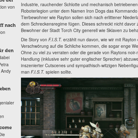
de der
Industrie, rauchender Schlotte und mechanisch betriebenen
tion von
Roboterlegion unter dem Namen Iron Dogs das Kommando
Tierbewohner wie Rayton sollen sich nach erlittener Nieder
dem Schreckensregime fügen. Dieses schreckt nicht davor z
ff nach
Bewohner der Stadt Torch City generell wie Sklaven zu beh
ion
Die Story von
F.I.S.T.
erzählt nun davon, wie wir mit Rayton
Verschwörung auf die Schliche kommen, die sogar enge Weg
ür den
Ohne zu viel zu verraten oder die gerade von Raytons noi
dabei
Handlung (inklusive sehr guter englischer Sprecher) abzuwert
Petra
inszenierter Cutscenes und sympathisch-witzigen Nebenfigu
n Andy
man
F.I.S.T.
spielen sollte.
Leben
genialer
ten
lcome
Die