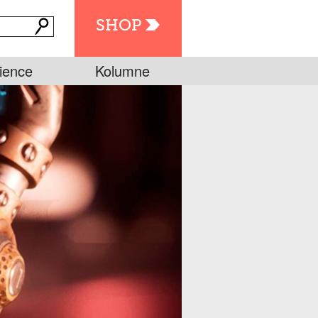
SHOP
ience
Kolumne