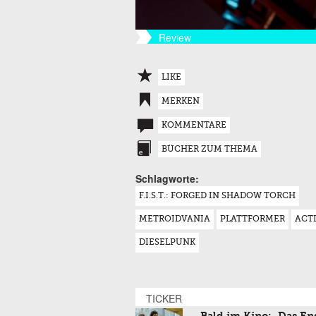
Review
LIKE
MERKEN
KOMMENTARE
BÜCHER ZUM THEMA
Schlagworte:
F.I.S.T.: FORGED IN SHADOW TORCH
METROIDVANIA
PLATTFORMER
ACT
DIESELPUNK
TICKER