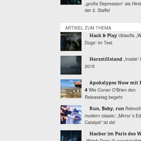
„große Depression“ als Hint
der 2. Staffel
ARTIKEL ZUM THEMA
Ubisofts „
Hack & Play
Dogs“ im Test
„Inside“
Herzstillstand
2015
Apokalypse Now mit F
Wie Conan O'Brien den
4
Releasetag begeht
Rebooti
Run, Baby, run
modern classic: „Mirror´s E
Catalyst“ ist da!
Hacker im Paris des 
„Watch Dogs 2“ angekündig