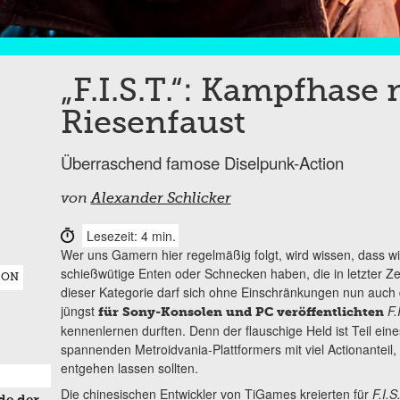
„F.I.S.T.“: Kampfhase 
Riesenfaust
Überraschend famose Diselpunk-Action
von
Alexander Schlicker
Lesezeit: 4 min.
Wer uns Gamern hier regelmäßig folgt, wird wissen, dass wir
schießwütige Enten oder Schnecken haben, die in letzter Ze
ION
dieser Kategorie darf sich ohne Einschränkungen nun auch 
jüngst
F.
für Sony-Konsolen und PC veröffentlichten
kennenlernen durften. Denn der flauschige Held ist Teil eines
spannenden Metroidvania-Plattformers mit viel Actionanteil,
entgehen lassen sollten.
Die chinesischen Entwickler von TiGames kreierten für
F.I.S