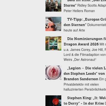
Bald im Kino: „Das En
Ridley Scotts Adap
Sterne“
Peter Hellers Roman
TV-Tipp: „Europas Gri
Dokumentat
den Sternen“
heute auf Arte
Die Nominierungen f
Mit 
Dragon Award 2026
u.a. James Corey, Joe Hill, 
Lord & die Filmadaption vo
Weirs „Der Astronaut“
„Legion – Die vielen 
des Stephen Leeds“ von
Ein 
Brandon Sanderson
Privatdetektiv mit vielen
halluzinierten Persönlichkei
Stephen King: „It: We
to Derry“ - In der Krise