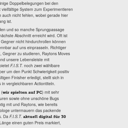
 einige Doppelbelegungen bei den
t vielfältige System zum Experimentieren
ch auch nicht fehlen, wobei gerade hier
ng ist.
werden und so manche Sprungpassage
chste Abschnitt erreicht wird. Oft ist
 Gegner nicht hindurchrollen können
ennbar auf uns einprasseln. Richtiger
t, Gegner zu studieren, Raytons Moves
d unsere Lebensleiste mit
bietet
F.I.S.T.
noch zwei wählbare
er um den Punkt Schwierigkeit positiv
en Finisher erledigt, stellt sich in
in vergleichbaren Actiontiteln.
 (
) mit sehr
wir spielten auf PC
iguren sowie ohne unschöne Bugs
tig mit und Raytons, wie bereits
nologe untermauern das packende
s. Da
F.I.S.T.
aktuell digital für 30
Länge einen guten Preis markiert,