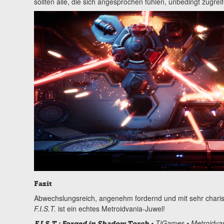
sollten alle, die sich angesprochen fühlen, unbedingt zugreif
Fazit
Abwechslungsreich, angenehm fordernd und mit sehr charism
F.I.S.T.
ist ein echtes Metroidvania-Juwel!
• TiGames • Metroidvan
F.I.S.T.: Forged in Shadow Torch