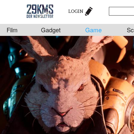
LOGIN
Film
Gadget
Game
Sc