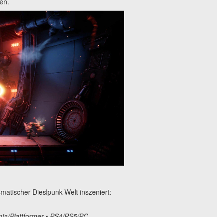
en.
atischer Dieslpunk-Welt inszeniert:
ia/Plattformer • PS4/PS5/PC