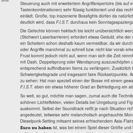
Steuerung auch mit erweitertem Angriffsrepertoire (bis auf
Tastenkombinationen) sehr flüssig funktioniert und das rech
einlädt. Große, top inszenierte Bossfights dürfen da natürli
deutlich wird, dass
F.I.S.T.
durchaus kein Sonntagsspazierga
Die Gefechte können hektisch bis leicht unübersichtlich 
(Stichwort Laserbarrieren) erfordert etwas Geduld, ehe der nä
ein Scheitern schon deshalb kaum vermeidbar, da wir durch
oder Angriffe manchmal zu schnell bzw. nicht klar vorab erk
Frust kommt jedoch nicht auf, wenn man sich die Zeit nimm
mit Dash, Doppelsprung oder Wandsprung auszuschöpfen un
entsprechend auffindbaren Items zu verlängern. Zusätzlich 
Schwierigkeitsgrade und insgesamt faire Rücksetzpunkte. Ab
zu sehen: Hat man speziell einen der Bosse mit einem gewaltig
F.I.S.T.
eben ein etwas höherer Grad an Befriedigung ein als 
So weit, so gut, möchte man sagen, zumal auch die Technik
schönen Lichteffekten, vielen Details bei Umgebung und F
auskommt. Selbst der Soundtrack reißt je nach Situation rich
angedeutet, teilweise sehr melancholisch angehauchte Mo
Dieselpunk-Setting mitsamt seines erfrischendem Asia-Flair
ist, was bei einem Spiel dieser Größe und 
Euro zu haben