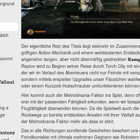
ergrund
Watch
Der eigentliche Reiz des Titels liegt vielmehr im Zusammens
griffigen Action-Mechanik und einem wohldosierten Entdeck
 kommt
angenehm langen, aber nicht übermäßig gestreckten
Kamp
Rayton wird zu Beginn seiner Reise durch Torch City mit eine
der wir im Verlauf des Abenteuers nicht nur Feinde mit ve
sondern mittels erspielter Upgrades unser Fäustchen wahlw
allout
oder einem Kurzzeit-Hubschrauber umfunktionieren können
Hier kommt auch der Metroidvania-Faktor ins Spiel, denn o
erst mit der passenden Fähigkeit erkunden, wenn wir beispie
ng a
Flugfähigkeit überwinden können. Da die Spielwelt auch di
Rückwege zu bereits entdeckten Arealen mit ihrer Vielfalt aus
dge
der Metroidvania-Faktor mehr als dass er stört.
Das in alle Richtungen scrollende Geschehen beschert uns
Westens
Feindkontakte mit oftmals mehreren Gegnern wie Robotern o
t und