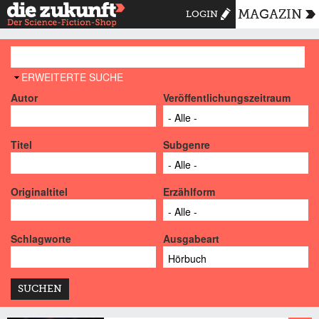
MAGAZIN
LOGIN
AUSBLENDEN
ERWEITERTE SUCHE
Autor
Veröffentlichungszeitraum
Titel
Subgenre
Originaltitel
Erzählform
Schlagworte
Ausgabeart