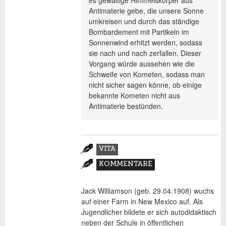
es gewaltige Himmelskörper aus
Antimaterie gebe, die unsere Sonne
umkreisen und durch das ständige
Bombardement mit Partikeln im
Sonnenwind erhitzt werden, sodass
sie nach und nach zerfallen. Dieser
Vorgang würde aussehen wie die
Schweife von Kometen, sodass man
nicht sicher sagen könne, ob einige
bekannte Kometen nicht aus
Antimaterie bestünden.
Zusatzmaterial
VITA
(AKTIVER
KOMMENTARE
REITER)
Jack Williamson (geb. 29.04.1908) wuchs
auf einer Farm in New Mexico auf. Als
Jugendlicher bildete er sich autodidaktisch
neben der Schule in öffentlichen