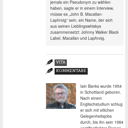
jemals ein Pseudonym zu wählen
haben, sagte er in einem Interview,
müsse es „John B. Macallan-
Laphroig“ sein, ein Name, der sich
aus seinen Lieblingswhiskys
zusammensetzt: Johnny Walker Black
Label, Macallan und Laphroig.
Zusatzmaterial
VITA
(AKTIVER
KOMMENTARE
REITER)
Iain Banks wurde 1954
in Schottland geboren.
Nach einem
Englischstudium schlug
er sich mit etlichen
Gelegenheitsjobs
durch, bis ihn sein 1984