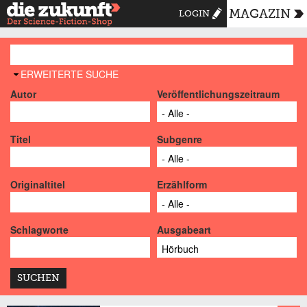
MAGAZIN
LOGIN
AUSBLENDEN
ERWEITERTE SUCHE
Autor
Veröffentlichungszeitraum
Titel
Subgenre
Originaltitel
Erzählform
Schlagworte
Ausgabeart