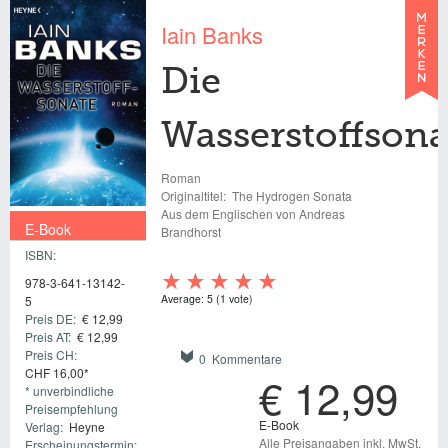
Iain Banks
Die
Wasserstoffsona
Roman
Originaltitel:
The Hydrogen Sonata
Aus dem Englischen von Andreas
E-Book
Brandhorst
ISBN:
€ 12,99
978-3-641-13142-
Average:
5
(
1
vote)
5
Preis DE:
€ 12,99
Preis AT:
€ 12,99
Preis CH:
0 Kommentare
CHF 16,00*
€ 12,99
* unverbindliche
Preisempfehlung
E-Book
Verlag:
Heyne
Alle Preisangaben inkl. MwSt.
Erscheinungstermin: