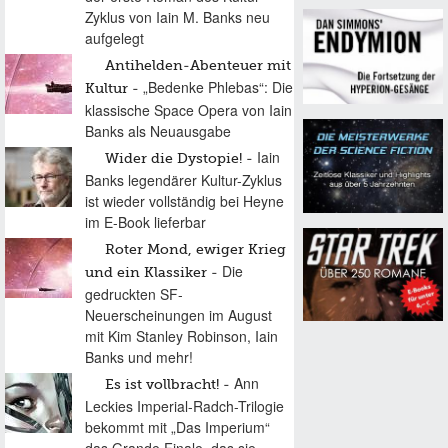
Zyklus von Iain M. Banks neu
aufgelegt
Antihelden-Abenteuer mit
„Bedenke Phlebas“: Die
Kultur
klassische Space Opera von Iain
Banks als Neuausgabe
Iain
Wider die Dystopie!
Banks legendärer Kultur-Zyklus
ist wieder vollständig bei Heyne
im E-Book lieferbar
Roter Mond, ewiger Krieg
Die
und ein Klassiker
gedruckten SF-
Neuerscheinungen im August
mit Kim Stanley Robinson, Iain
Banks und mehr!
Ann
Es ist vollbracht!
Leckies Imperial-Radch-Trilogie
bekommt mit „Das Imperium“