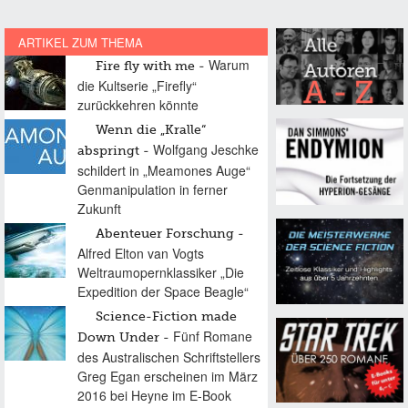
ARTIKEL ZUM THEMA
Warum
Fire fly with me
die Kultserie „Firefly“
zurückkehren könnte
Wenn die „Kralle“
Wolfgang Jeschke
abspringt
schildert in „Meamones Auge“
Genmanipulation in ferner
Zukunft
Abenteuer Forschung
Alfred Elton van Vogts
Weltraumopernklassiker „Die
Expedition der Space Beagle“
Science-Fiction made
Fünf Romane
Down Under
des Australischen Schriftstellers
Greg Egan erscheinen im März
2016 bei Heyne im E-Book