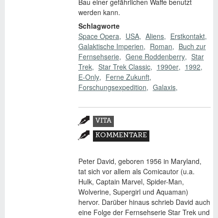
Bau einer gefährlichen Waffe benutzt
werden kann.
Schlagworte
Space Opera
USA
Aliens
Erstkontakt
Galaktische Imperien
Roman
Buch zur
Fernsehserie
Gene Roddenberry
Star
Trek
Star Trek Classic
1990er
1992
E-Only
Ferne Zukunft
Forschungsexpedition
Galaxis
Zusatzmaterial
VITA
(AKTIVER
KOMMENTARE
REITER)
Peter David, geboren 1956 in Maryland,
tat sich vor allem als Comicautor (u.a.
Hulk, Captain Marvel, Spider-Man,
Wolverine, Supergirl und Aquaman)
hervor. Darüber hinaus schrieb David auch
eine Folge der Fernsehserie Star Trek und