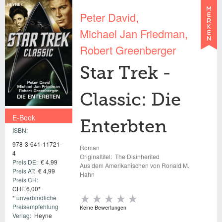
Peter David
Michael Jan Friedman
Robert Greenberger
Star Trek -
Classic: Die
E-Book
Enterbten
ISBN:
€ 4,99
978-3-641-11721-
Roman
4
Originaltitel:
The Disinherited
Preis DE:
€ 4,99
Aus dem Amerikanischen von Ronald M.
Preis AT:
€ 4,99
Hahn
Preis CH:
CHF 6,00*
* unverbindliche
Preisempfehlung
Keine Bewertungen
Verlag:
Heyne