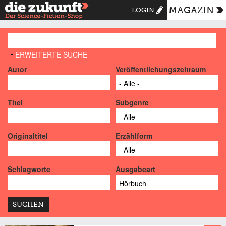
MAGAZIN
LOGIN
AUSBLENDEN
ERWEITERTE SUCHE
Autor
Veröffentlichungszeitraum
Titel
Subgenre
Originaltitel
Erzählform
Schlagworte
Ausgabeart