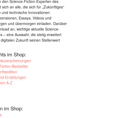
 den Science-Fiction-Experten des
sich an alle, die sich für „Zukünftiges“
le und technische Innovationen
ezensionen, Essays, Videos und
orgen und übermorgen einladen. Darüber
load an, wichtige aktuelle Science-
– eine Auswahl, die stetig erweitert
 digitalen Zukunft seinen Stellenwert
ghts im Shop:
 Neuerscheinungen
iction-Bestseller
nftsedition
und Erzählungen
oren A-Z
n im Shop:
s