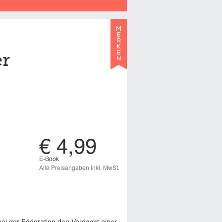
er
€ 4,99
E-Book
Alle Preisangaben inkl. MwSt.
i der Föderation den Verdacht einer