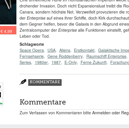
drohender Invasion. Doch nicht Expansionslust treibt die R
Canara, sondern höchste Not. Verzweifelt provozieren die ro
der
Enterprise
auf eines ihrer Schiffe, doch Kirk durchscha
dem Gegner helfen, bevor die Galaxis in den Abgrund eines 
Zentralcomputer der
Enterprise
alle Funktionen einstellt, g
€ 4,99
Leben oder Tod.
Schlagworte
Space Opera
USA
Aliens
Erstkontakt
Galaktische Impe
Fernsehserie
Gene Roddenberry
Raumschiff Enterprise
Series
1980er
1987
E-Only
Ferne Zukunft
Forschung
Zusatzmaterial
KOMMENTARE
(AKTIVER
REITER)
Kommentare
Zum Verfassen von Kommentaren bitte
Anmelden oder Regis