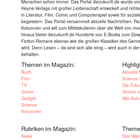
Menschen schon immer. Das Portal diezukunft.de wurde von
Heyne-Verlags mit großer Leidenschaft entwickelt und richtet 
in Literatur, Film, Comic und Computerspiel sowie für sozia
begeistern. Das Portal versammelt aktuelle Nachrichten, R
Kolumnen und will zum Mitdiskutieren über die Welt von m
hinaus bietet diezukunft.de Hunderte von E-Books zum Down
Fiction-Romane ebenso wie die großen Klassiker des Genres 
wird. Denn Lesen – da sind sich alle einig – wird auch in der
behalten.
Themen im Magazin:
Highli
Buch
Aktuelle
Film
Science-F
TV
Die Zuku
Game
Stories 
Gadget
Alle Aut
Science
Kolumnen
Rubriken im Magazin:
Theme
News
Star War