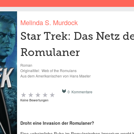
Melinda S. Murdock
Star Trek: Das Netz d
Romulaner
Roman
Originaltitel:
Web of the Romulans
Aus dem Amerikanischen von Hans Maeter
0 Kommentare
Keine Bewertungen
Droht eine Invasion der Romulaner?
Eine unheimliche Ruhe im Romulanischen Imperium weckt be