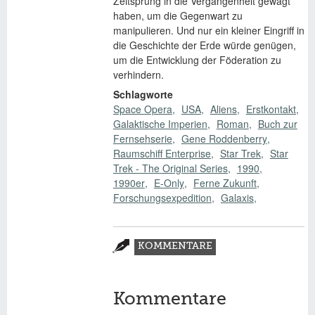
Zeitsprung in die Vergangenheit gewagt
haben, um die Gegenwart zu
manipulieren. Und nur ein kleiner Eingriff in
die Geschichte der Erde würde genügen,
um die Entwicklung der Föderation zu
verhindern.
Schlagworte
Space Opera
USA
Aliens
Erstkontakt
Galaktische Imperien
Roman
Buch zur
Fernsehserie
Gene Roddenberry
Raumschiff Enterprise
Star Trek
Star
Trek - The Original Series
1990
1990er
E-Only
Ferne Zukunft
Forschungsexpedition
Galaxis
Zusatzmaterial
KOMMENTARE
(AKTIVER
REITER)
Kommentare