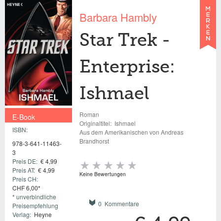
Barbara Hambly
Star Trek -
Enterprise:
Ishmael
Roman
E-Book
Originaltitel:
Ishmael
ISBN:
€ 4,99
Aus dem Amerikanischen von Andreas
Brandhorst
978-3-641-11463-
3
Preis DE:
€ 4,99
Preis AT:
€ 4,99
Keine Bewertungen
Preis CH:
CHF 6,00*
* unverbindliche
0 Kommentare
Preisempfehlung
Verlag:
Heyne