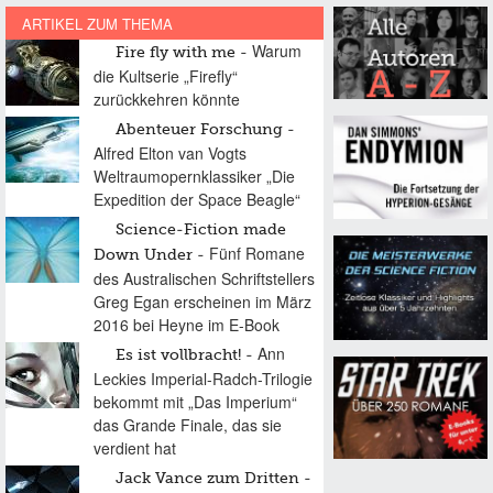
ARTIKEL ZUM THEMA
Warum
Fire fly with me
die Kultserie „Firefly“
zurückkehren könnte
Abenteuer Forschung
Alfred Elton van Vogts
Weltraumopernklassiker „Die
Expedition der Space Beagle“
Science-Fiction made
Fünf Romane
Down Under
des Australischen Schriftstellers
Greg Egan erscheinen im März
2016 bei Heyne im E-Book
Ann
Es ist vollbracht!
Leckies Imperial-Radch-Trilogie
bekommt mit „Das Imperium“
das Grande Finale, das sie
verdient hat
Jack Vance zum Dritten