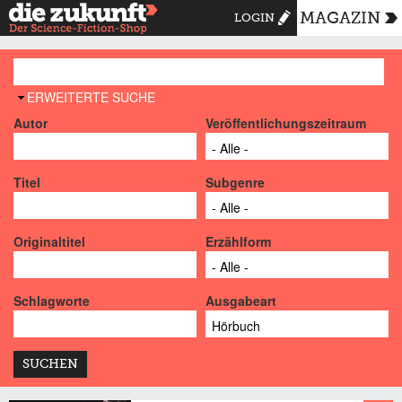
MAGAZIN
LOGIN
AUSBLENDEN
ERWEITERTE SUCHE
Autor
Veröffentlichungszeitraum
Titel
Subgenre
Originaltitel
Erzählform
Schlagworte
Ausgabeart