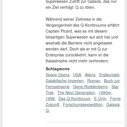
Superwesen Zutritt zur Galaxis, das nur
ein Ziel verfolgt: Q zu töten.
Während seiner Zeitreise in die
Vergangenheit des Q-Kontinuums erfährt
Captain Picard, was es mit diesem
bösartigen Superwesen auf sich hat und
weshalb die Barriere nicht angetastet
werden darf. Doch als er mit Q zur
Enterprise zurückkehrt, kann er die
Katastrophe nicht mehr verhindern.
Schlagworte
Space Opera
USA
Aliens
Erstkontakt
Galaktische Imperien
Roman
Buch zur
Fernsehserie
Gene Roddenberry
Star
Trek
The Next Generation
1990er
1998
Das Q-Kontinuum
E-Only
Ferne
Zukunft
Forschungsexpedition
Galaxis
Q