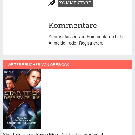
Zusatzmaterial
KOMMENTARE
(AKTIVER
REITER)
Kommentare
Zum Verfassen von Kommentaren bitte
Anmelden oder Registrieren.
WEITERE BÜCHER VON GREG COX
ek - Deep Space Nine: Der Teufel am Himmel
Star Trek 