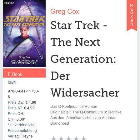
Greg Cox
Star Trek -
The Next
Generation:
E-Book
Der
ISBN:
€ 4,99
Widersacher
978-3-641-11730-
6
Preis DE:
€ 4,99
Das Q-Kontinuum 3 Roman
Preis AT:
€ 4,99
Originaltitel:
The Q-Continuum 3: Q-Strike
Preis CH:
Aus dem Amerikanischen von Andreas
CHF 6,00*
Brandhorst
* unverbindliche
Preisempfehlung
Verlag:
Heyne