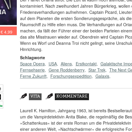
kontaminiert. Nach zweihundert Jahren Bürgerkrieg, wollen
Friedensverhandlungen aufnehmen. Captain Picard, Lieuten
auf dem Planeten die ersten Sondierungsgespräche, als di
Raumschiff zu Hilfe eilen muss. Die Verhandlungen auf Orian
machen, da fällt der Führer einer der beiden Parteien einem
€ 4,99
das alte Misstrauen wieder auf. Obendrein wird Captain Pic
Wenn es Worf und Deanna Troi nicht gelingt, seine Unschul
Hinrichtung.
Schlagworte
Space Opera
USA
Aliens
Erstkontakt
Galaktische Impe
Fernsehserie
Gene Roddenberry
Star Trek
The Next Ge
Ferne Zukunft
Forschungsexpedition
Galaxis
Zusatzmaterial
VITA
KOMMENTARE
(AKTIVER
REITER)
Laurell K. Hamilton, Jahrgang 1963, ist bereits Bestseller
um die Vampirdetektivin Anita Blake, die regelmäßig die Bes
»Schattenkuss« ist der erste Roman um die Privatdetektivin
einer anderen Welt, »Nachtschwärmer« die erfolgreiche Fort