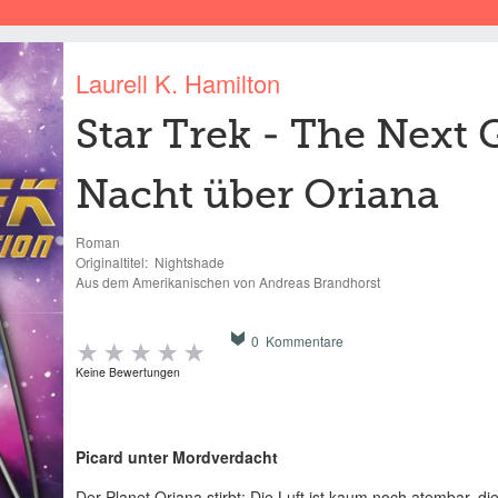
Laurell K. Hamilton
Star Trek - The Next 
Nacht über Oriana
Roman
Originaltitel:
Nightshade
Aus dem Amerikanischen von Andreas Brandhorst
0 Kommentare
Keine Bewertungen
Picard unter Mordverdacht
Der Planet Oriana stirbt: Die Luft ist kaum noch atembar, di