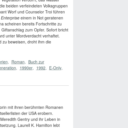
 die beiden verfeindeten Volksgruppen
ant Worf und Counselor Troi führen
e
Enterprise
einem in Not geratenen
a scheinen bereits Fortschritte zu
 Giftanschlag zum Opfer. Sofort bricht
ard unter Mordverdacht verhaftet.
d zu beweisen, droht ihm die
rien
Roman
Buch zur
neration
1990er
1992
E-Only
autorin mit ihren berühmten Romanen
tsellerlisten der USA erobern.
 Meredith Gentry und ihr Leben in
setzung. Laurell K. Hamilton lebt