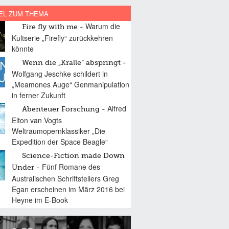
EL ZUM THEMA
Warum die
Fire fly with me
Kultserie „Firefly“ zurückkehren
könnte
Wenn die „Kralle“ abspringt
Wolfgang Jeschke schildert in
„Meamones Auge“ Genmanipulation
in ferner Zukunft
Alfred
Abenteuer Forschung
Elton van Vogts
Weltraumopernklassiker „Die
Expedition der Space Beagle“
Science-Fiction made Down
Fünf Romane des
Under
Australischen Schriftstellers Greg
Egan erscheinen im März 2016 bei
Heyne im E-Book