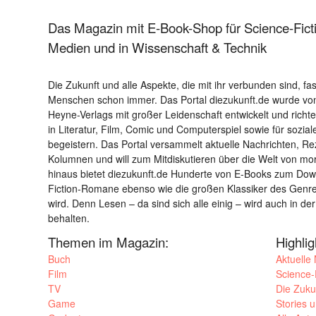
Das Magazin mit E-Book-Shop für Science-Ficti
Medien und in Wissenschaft & Technik
Die Zukunft und alle Aspekte, die mit ihr verbunden sind, fa
Menschen schon immer. Das Portal diezukunft.de wurde von
Heyne-Verlags mit großer Leidenschaft entwickelt und richtet 
in Literatur, Film, Comic und Computerspiel sowie für sozia
begeistern. Das Portal versammelt aktuelle Nachrichten, R
Kolumnen und will zum Mitdiskutieren über die Welt von m
hinaus bietet diezukunft.de Hunderte von E-Books zum Down
Fiction-Romane ebenso wie die großen Klassiker des Genres 
wird. Denn Lesen – da sind sich alle einig – wird auch in der
behalten.
Themen im Magazin:
Highli
Buch
Aktuelle
Film
Science-F
TV
Die Zuku
Game
Stories 