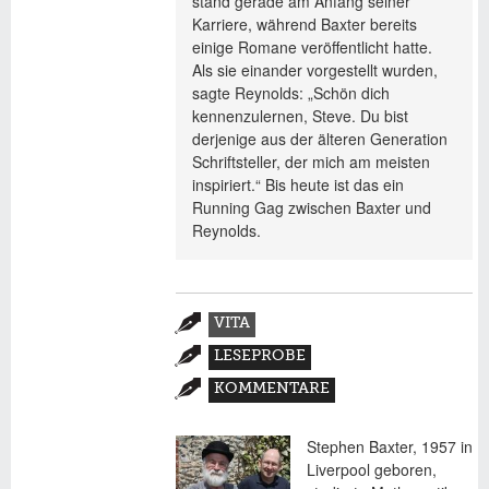
stand gerade am Anfang seiner
Karriere, während Baxter bereits
einige Romane veröffentlicht hatte.
Als sie einander vorgestellt wurden,
sagte Reynolds: „Schön dich
kennenzulernen, Steve. Du bist
derjenige aus der älteren Generation
Schriftsteller, der mich am meisten
inspiriert.“ Bis heute ist das ein
Running Gag zwischen Baxter und
Reynolds.
Zusatzmaterial
VITA
(AKTIVER
LESEPROBE
REITER)
KOMMENTARE
Stephen Baxter, 1957 in
Liverpool geboren,