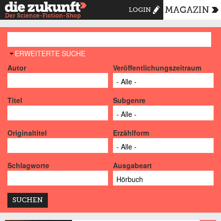
MAGAZIN
LOGIN
AUSBLENDEN
ERWEITERTE SUCHE
Autor
Veröffentlichungszeitraum
Titel
Subgenre
Originaltitel
Erzählform
Schlagworte
Ausgabeart