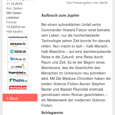
Alle Preisangaben inkl. MwSt.
11.10.2016
Anz. Seiten:
592 Seiten
Aufbruch zum Jupiter
Lieferbar
Format:
Bei einem schrecklichen Unfall verlor
13,5x20,6 cm
Commander Howard Falcon einst beinahe
Hier kaufen:
sein Leben, nur die hochentwickelte
Technologie seiner Zeit konnte ihn damals
retten. Nun macht er sich – halb Mensch,
halb Maschine – auf eine atemberaubende
Reise in die Zukunft, eine Reise durch
Raum und Zeit. Es ist der Beginn eines
Abenteuers, das die Geschichte des
Menschen im Universum neu schreiben
wird. Mit
Die Medusa-Chroniken
haben die
beiden Science-Fiction-Ikonen Stephen
Baxter und Alastair Reynolds erstmals
gemeinsam einen Roman geschrieben –
E-Book
ein Meisterwerk der modernen Science-
Fiction.
€ 11,99
Schlagworte