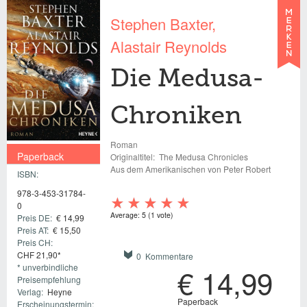
Stephen Baxter
Alastair Reynolds
Die Medusa-
Chroniken
Roman
Paperback
Originaltitel:
The Medusa Chronicles
Aus dem Amerikanischen von Peter Robert
ISBN:
€ 14,99
978-3-453-31784-
0
Average:
5
(
1
vote)
Preis DE:
€ 14,99
Preis AT:
€ 15,50
Preis CH:
CHF 21,90*
0 Kommentare
* unverbindliche
€ 14,99
Preisempfehlung
Verlag:
Heyne
Paperback
Erscheinungstermin: