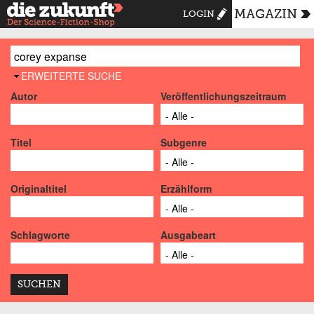
MAGAZIN
LOGIN
AUSBLENDEN
ERWEITERTE SUCHE
Autor
Veröffentlichungszeitraum
Titel
Subgenre
Originaltitel
Erzählform
Schlagworte
Ausgabeart