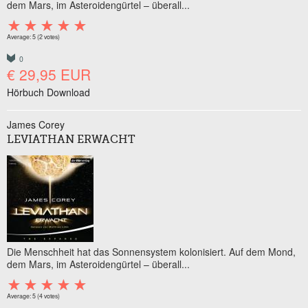
dem Mars, im Asteroidengürtel – überall...
Average:
5
(
2
votes)
0
€ 29,95 EUR
Hörbuch Download
James Corey
LEVIATHAN ERWACHT
Die Menschheit hat das Sonnensystem kolonisiert. Auf dem Mond,
dem Mars, im Asteroidengürtel – überall...
Average:
5
(
4
votes)