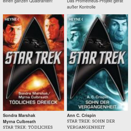
einen ganzen Quadranten!
Das Prometheus-Projekt gerät
außer Kontrolle
Sondra Marshak
Ann C. Crispin
Myrna Culbreath
STAR TREK: SOHN DER
STAR TREK: TÖDLICHES
VERGANGENHEIT