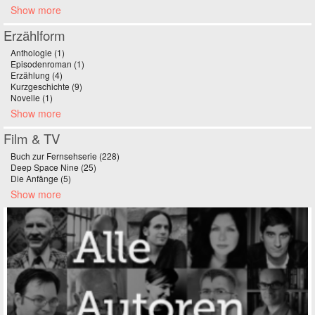
Show more
Erzählform
Anthologie (1)
Apply Anthologie filter
Episodenroman (1)
Apply Episodenroman filter
Erzählung (4)
Apply Erzählung filter
Kurzgeschichte (9)
Apply Kurzgeschichte filter
Novelle (1)
Apply Novelle filter
Show more
Film & TV
Buch zur Fernsehserie (228)
Apply Buch zur Fernsehserie filter
Deep Space Nine (25)
Apply Deep Space Nine filter
Die Anfänge (5)
Apply Die Anfänge filter
Show more