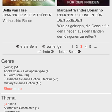
Della van Hise
Margaret Wander Bonanno
STAR TREK: ZEIT ZU TÖTEN
STAR TREK: GEISELN FÜR
Vertauschte Rollen
DEN FRIEDEN
Wird es gelingen, die Geiseln für
den Frieden aus den Händen
der Klingonen zu retten?
erste Seite
vorherige
1
2
3
4
5
…
nächste
letzte Seite
Genre
(keine) (51)
Apply (keine) filter
Apokalypse & Postapokalypse (4)
Apply Apokalypse & Postapokalypse filter
Außerirdische (36)
Apply Außerirdische filter
Klassische Science Fiction Literatur (20)
Apply Klassische Science Fiction
Military Science Fiction (15)
Apply Military Science Fiction filter
Literatur filter
Show more
Thema
(-)
Remove Aliens filter
Aliens
Alternative Geschichte (1)
Apply Alternative Geschichte filter
Cyborgs (2)
Apply Cyborgs filter