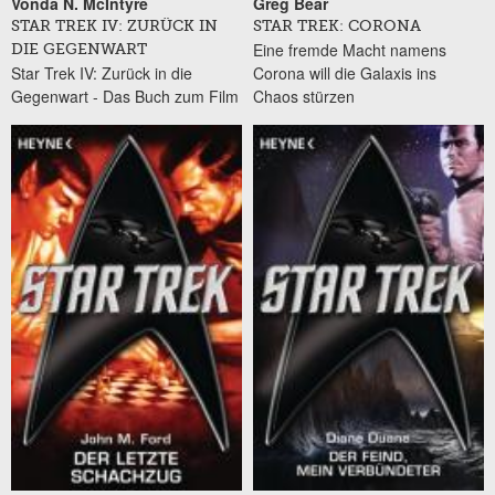
Vonda N. McIntyre
Greg Bear
STAR TREK IV: ZURÜCK IN
STAR TREK: CORONA
Eine fremde Macht namens
DIE GEGENWART
Star Trek IV: Zurück in die
Corona will die Galaxis ins
Gegenwart - Das Buch zum Film
Chaos stürzen