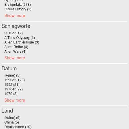
Erstkontakt (278)
Apply Erstkontakt filter
Future History (1)
Apply Future History filter
Show more
Schlagworte
2010er (17)
Apply 2010er filter
A Time Odyssey (1)
Apply A Time Odyssey filter
Alien Earth-Trilogie (3)
Apply Alien Earth-Trilogie filter
Alien-Reihe (4)
Apply Alien-Reihe filter
Alien Wars (4)
Apply Alien Wars filter
Show more
Datum
(keine) (5)
Apply (keine) filter
1990er (178)
Apply 1990er filter
1992 (21)
Apply 1992 filter
1970er (22)
Apply 1970er filter
1979 (3)
Apply 1979 filter
Show more
Land
(keine) (9)
Apply (keine) filter
China (5)
Apply China filter
Deutschland (10)
Apply Deutschland filter