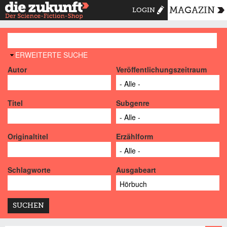
MAGAZIN
LOGIN
AUSBLENDEN
ERWEITERTE SUCHE
Autor
Veröffentlichungszeitraum
Titel
Subgenre
Originaltitel
Erzählform
Schlagworte
Ausgabeart