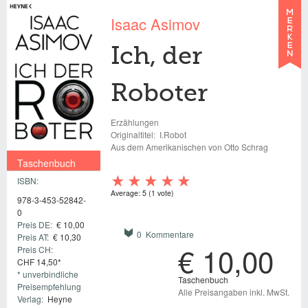
Isaac Asimov
Ich, der
Roboter
Erzählungen
Originaltitel:
I.Robot
Aus dem Amerikanischen von Otto Schrag
Taschenbuch
ISBN:
€ 10,00
Average:
5
(
1
vote)
978-3-453-52842-
0
Preis DE:
€ 10,00
0 Kommentare
Preis AT:
€ 10,30
€ 10,00
Preis CH:
CHF 14,50*
* unverbindliche
Taschenbuch
Preisempfehlung
Alle Preisangaben inkl. MwSt.
Verlag:
Heyne