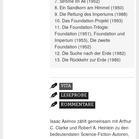
7. Ströme im All (1952)
8. Ein Sandkorn am Himmel (1950)
9. Die Rettung des Imperiums (1988)
10. Das Foundation-Projekt (1993)
11. Die Foundation-Trilogie:
Foundation (1951), Foundation und
Imperium (1953), Die zweite
Foundation (1952)
12. Die Suche nach der Erde (1982)
13. Die Rückkehr zur Erde (1986)
Zusatzmaterial
VITA
(AKTIVER
LESEPROBE
REITER)
KOMMENTARE
Isaac Asimov zählt gemeinsam mit Arthur
C. Clarke und Robert A. Heinlein zu den
bedeutendsten Science-Fiction-Autoren,