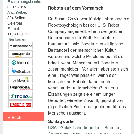
Erscheinungstermin:
09.11.2015
Robots auf dem Vormarsch
Anz. Seiten:
304 Seiten
Dr. Susan Calvin war fünfzig Jahre lang als
Lieferbar
Robotpsychologin bei der U. S. Robot
Format:
Company angestellt, einem der größten
11,8x18,7 cm
Unternehmen der Welt. Sie erlebte
Hier kaufen:
hautnah mit, wie Robots zum alltäglichen
Bestandteil der menschlichen Kultur
wurden und welche Probleme es mit sich
bringt, wenn Menschen mit Robotern
zusammenleben. Vor allem aber stellt sich
eine Frage: Was passiert, wenn sich
Mensch und Roboter kaum noch
voneinander unterscheiden? In neun
Erzählungen zeigt sie einem jungen
Reporter, wie eine Zukunft, geprägt von
gigantischen Positronengehirnen, für uns
Menschen aussieht.
E-Book
Schlagworte
€ 9,99
USA
Galaktische Imperien
Roboter
Anthologie
1940
1942
1944
1945