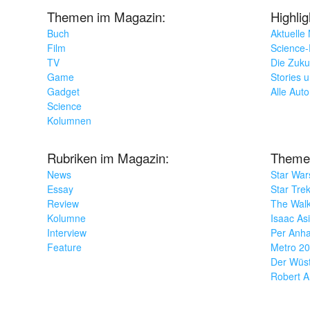
Themen im Magazin:
Highli
Buch
Aktuelle
Film
Science-F
TV
Die Zuku
Game
Stories 
Gadget
Alle Aut
Science
Kolumnen
Rubriken im Magazin:
Theme
News
Star War
Essay
Star Tre
Review
The Wal
Kolumne
Isaac As
Interview
Per Anha
Feature
Metro 2
Der Wüs
Robert A