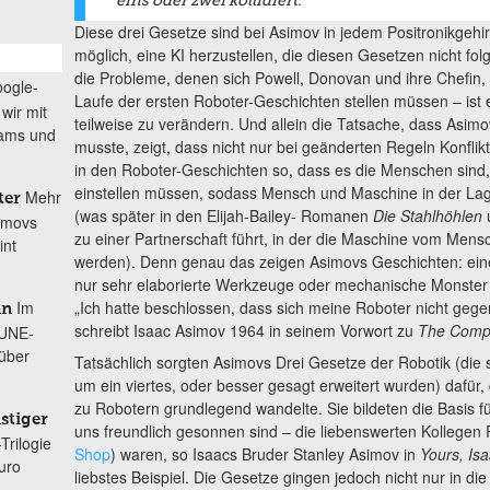
eins oder zwei kollidiert.
Diese drei Gesetze sind bei Asimov in jedem Positronikgehirn 
möglich, eine KI herzustellen, die diesen Gesetzen nicht fol
die Probleme, denen sich Powell, Donovan und ihre Chefin,
ogle-
Laufe der ersten Roboter-Geschichten stellen müssen – ist
wir mit
teilweise zu verändern. Und allein die Tatsache, dass Asim
dams und
musste, zeigt, dass nicht nur bei geänderten Regeln Konflik
in den Roboter-Geschichten so, dass es die Menschen sind,
einstellen müssen, sodass Mensch und Maschine in der La
Mehr
ter
(was später in den Elijah-Bailey- ​Romanen
Die Stahlhöhlen
simovs
zu einer Partnerschaft führt, in der die Maschine vom Mens
int
werden). Denn genau das zeigen Asimovs Geschichten: eine 
nur sehr elaborierte Werkzeuge oder mechanische Monster 
„Ich hatte beschlossen, dass sich meine Roboter nicht geg
Im
an
schreibt Isaac Asimov 1964 in seinem Vorwort zu
The Compl
DUNE-
 über
Tatsächlich sorgten Asimovs Drei Gesetze der Robotik (die 
um ein viertes, oder besser gesagt erweitert wurden) dafür
zu Robotern grundlegend wandelte. Sie bildeten die Basis f
stiger
uns freundlich gesonnen sind – die liebenswerten Kolleg
Trilogie
Shop
) waren, so Isaacs Bruder Stanley Asimov in
Yours, Isa
uro
liebstes Beispiel. Die Gesetze gingen jedoch nicht nur in die