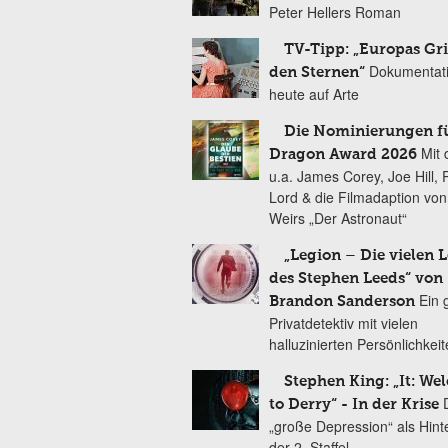
Peter Hellers Roman
TV-Tipp: „Europas Gri
Dokumentat
den Sternen“
heute auf Arte
Die Nominierungen f
Mit 
Dragon Award 2026
u.a. James Corey, Joe Hill, 
Lord & die Filmadaption vo
Weirs „Der Astronaut“
„Legion – Die vielen 
des Stephen Leeds“ von
Ein 
Brandon Sanderson
Privatdetektiv mit vielen
halluzinierten Persönlichkei
Stephen King: „It: We
to Derry“ - In der Krise
„große Depression“ als Hint
der 2. Staffel