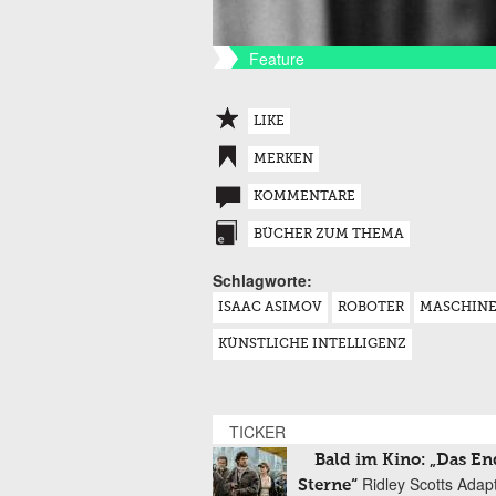
Feature
LIKE
MERKEN
KOMMENTARE
BÜCHER ZUM THEMA
Schlagworte:
ISAAC ASIMOV
ROBOTER
MASCHIN
KÜNSTLICHE INTELLIGENZ
TICKER
Bald im Kino: „Das En
Ridley Scotts Adap
Sterne“