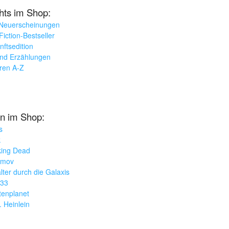
ghts im Shop:
 Neuerscheinungen
iction-Bestseller
nftsedition
und Erzählungen
oren A-Z
n im Shop:
s
k
king Dead
imov
lter durch die Galaxis
033
tenplanet
. Heinlein