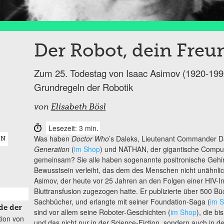
Der Robot, dein Freu
Zum 25. Todestag von Isaac Asimov (1920-199
Grundregeln der Robotik
von
Elisabeth Bösl
Lesezeit: 3 min.
Was haben
Doctor Who
’s Daleks, Lieutenant Commander 
EN
Generation
(
im Shop
) und NATHAN, der gigantische Comp
gemeinsam? Sie alle haben sogenannte positronische Gehirn
Bewusstsein verleiht, das dem des Menschen nicht unähnlich 
Asimov, der heute vor 25 Jahren an den Folgen einer HIV-Infe
Bluttransfusion zugezogen hatte. Er publizierte über 500 
Sachbücher, und erlangte mit seiner Foundation-Saga (
im 
de der
sind vor allem seine Roboter-Geschichten (
im Shop
), die b
tion von
und das nicht nur in der Science-Fiction, sondern auch in de