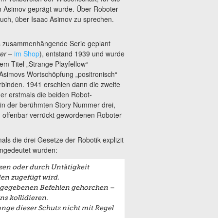
von Asimov geprägt wurde. Über Roboter
auch, über Isaac Asimov zu sprechen.
ls zusammenhängende Serie geplant
er
–
im Shop
), entstand 1939 und wurde
em Titel „Strange Playfellow“
d Asimovs Wortschöpfung „positronisch“
erbinden. 1941 erschien dann die zweite
 der erstmals die beiden Robot-
 in der berühmten Story Nummer drei,
m offenbar verrückt gewordenen Roboter
ls die drei Gesetze der Robotik explizit
angedeutet wurden:
zen oder durch Untätigkeit
en zugefügt wird.
 gegebenen Befehlen gehorchen –
ns kollidieren.
nge dieser Schutz nicht mit Regel