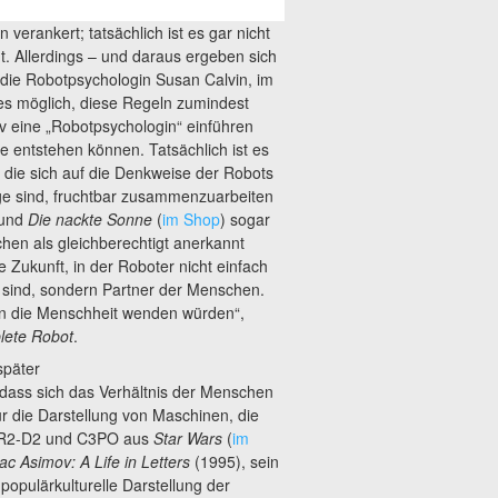
verankert; tatsächlich ist es gar nicht
gt. Allerdings – und daraus ergeben sich
 die Robotpsychologin Susan Calvin, im
 es möglich, diese Regeln zumindest
ov eine „Robotpsychologin“ einführen
te entstehen können. Tatsächlich ist es
 die sich auf die Denkweise der Robots
ge sind, fruchtbar zusammenzuarbeiten
und
Die nackte Sonne
(
im Shop
) sogar
chen als gleichberechtigt anerkannt
Zukunft, in der Roboter nicht einfach
sind, sondern Partner der Menschen.
en die Menschheit wenden würden“,
ete Robot
.
später
, dass sich das Verhältnis der Menschen
ür die Darstellung von Maschinen, die
en R2-D2 und C3PO aus
Star Wars
(
im
ac Asimov: A Life in Letters
(1995), sein
 populärkulturelle Darstellung der