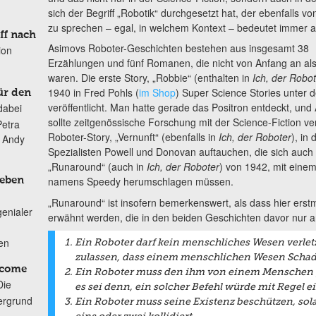
sich der Begriff „Robotik“ durchgesetzt hat, der ebenfalls 
zu sprechen – egal, in welchem Kontext – bedeutet immer 
ff nach
Asimovs Roboter-Geschichten bestehen aus insgesamt 38
ion
Erzählungen und fünf Romanen, die nicht von Anfang an a
waren. Die erste Story, „Robbie“ (enthalten in
Ich, der Robot
1940 in Fred Pohls (
im Shop
) Super Science Stories unter d
ür den
veröffentlicht. Man hatte gerade das Positron entdeckt, un
dabei
sollte zeitgenössische Forschung mit der Science-Fiction v
Petra
Roboter-Story, „Vernunft“ (ebenfalls in
Ich, der Roboter
), in
n Andy
Spezialisten Powell und Donovan auftauchen, die sich auch
„Runaround“ (auch in
Ich, der Roboter
) von 1942, mit eine
namens Speedy herumschlagen müssen.
Leben
„Runaround“ ist insofern bemerkenswert, als dass hier erstma
genialer
erwähnt werden, die in den beiden Geschichten davor nur 
ten
Ein Roboter darf kein menschliches Wesen verlet
zulassen, dass einem menschlichen Wesen Schad
lcome
Ein Roboter muss den ihm von einem Menschen
Die
es sei denn, ein solcher Befehl würde mit Regel ei
ergrund
Ein Roboter muss seine Existenz beschützen, sola