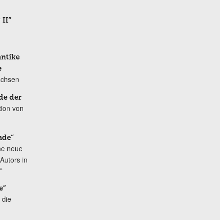
 II“
antike
e
achsen
de der
tion von
ade“
ne neue
Autors in
“
e“
 die