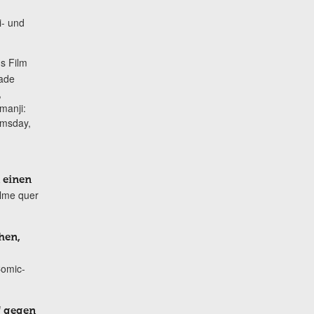
i- und
s Film
lade
,
manji:
omsday,
 einen
ilme quer
hen,
Comic-
f gegen