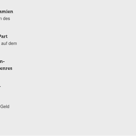
Damien
n des
Part
 auf dem
n-
Genres
-
 Geld