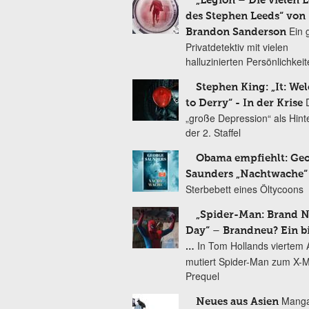
„Legion – Die vielen 
des Stephen Leeds“ von
Ein 
Brandon Sanderson
Privatdetektiv mit vielen
halluzinierten Persönlichkei
Stephen King: „It: We
to Derry“ - In der Krise
„große Depression“ als Hint
der 2. Staffel
Obama empfiehlt: Ge
Saunders „Nachtwache“
Sterbebett eines Öltycoons
„Spider-Man: Brand 
Day“ – Brandneu? Ein b
In Tom Hollands viertem Au
…
mutiert Spider-Man zum X-
Prequel
Manga
Neues aus Asien