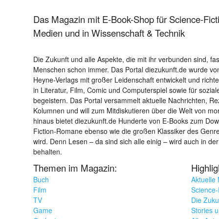
Das Magazin mit E-Book-Shop für Science-Ficti
Medien und in Wissenschaft & Technik
Die Zukunft und alle Aspekte, die mit ihr verbunden sind, fa
Menschen schon immer. Das Portal diezukunft.de wurde von
Heyne-Verlags mit großer Leidenschaft entwickelt und richtet 
in Literatur, Film, Comic und Computerspiel sowie für sozia
begeistern. Das Portal versammelt aktuelle Nachrichten, R
Kolumnen und will zum Mitdiskutieren über die Welt von m
hinaus bietet diezukunft.de Hunderte von E-Books zum Down
Fiction-Romane ebenso wie die großen Klassiker des Genres 
wird. Denn Lesen – da sind sich alle einig – wird auch in der
behalten.
Themen im Magazin:
Highli
Buch
Aktuelle
Film
Science-F
TV
Die Zuku
Game
Stories 