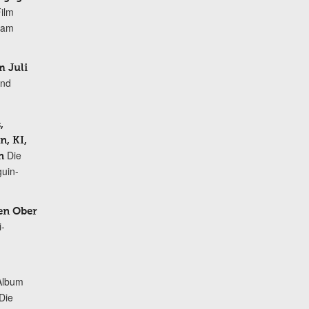
Film
r am
 Juli
und
,
, KI,
Die
n
uin-
en Ober
i-
Album
„Die