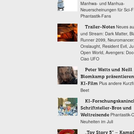
Manhwa- und Manhua-
Neuerscheinungen für Sci-F
Phantastik-Fans
Neues au
Trailer-Notes
und Stream: Dark Matter, B
Runner 2099, Neuromancer
Onslaught, Resident Evil, Ju
Open World, Avengers: Do
Ciao UFO
Peter Watts und Neill
Blomkamp präsentieren
Plus andere Kurzf
KI-Film
Beet
KI-Forschungskaninc
Schriftsteller-Bros und
Phantastik-
Weltreisende
Neuheiten im Juli
„Toy Story 5“ – Kamp