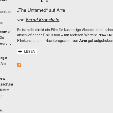
Leben
„The Untamed“ auf Arte
genialer
von
Bernd Kronsbein
ten
Es ist nicht direkt ein Film für kuschelige Abende, eher sch
lcome
anschließender Diskussion – mit anderen Worten: „
The Un
Die
Filmkunst und im Nachtprogramm von
gut aufgehoben 
Arte
ergrund
LESEN
orge
Am
New
isschen
ftritt
Men-
-,