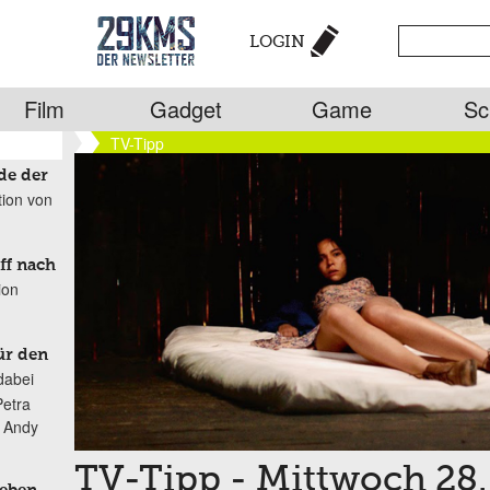
LOGIN
Film
Gadget
Game
Sc
TV-Tipp
de der
tion von
ff nach
ion
ür den
dabei
Petra
n Andy
TV-Tipp - Mittwoch 28.