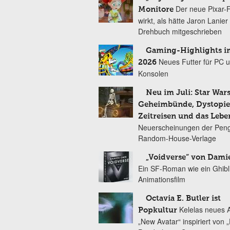
Der neue Pixar-
Monitore
wirkt, als hätte Jaron Lanie
Drehbuch mitgeschrieben
Gaming-Highlights im
Neues Futter für PC 
2026
Konsolen
Neu im Juli: Star Wars
Geheimbünde, Dystopien
Zeitreisen und das Lebe
Neuerscheinungen der Peng
Random-House-Verlage
„Voidverse“ von Dami
Ein SF-Roman wie ein Ghibl
Animationsfilm
Octavia E. Butler ist
Kelelas neues 
Popkultur
„New Avatar“ inspiriert von 