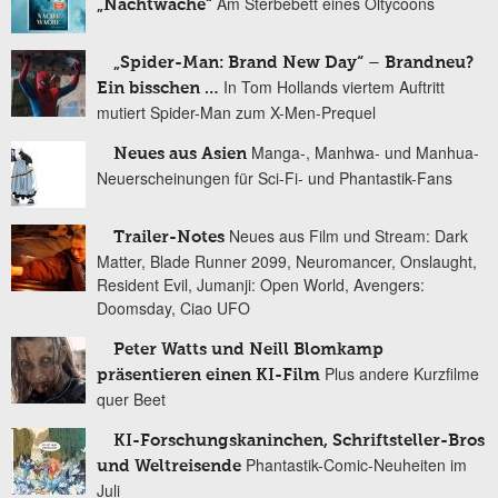
Am Sterbebett eines Öltycoons
„Nachtwache“
„Spider-Man: Brand New Day“ – Brandneu?
In Tom Hollands viertem Auftritt
Ein bisschen …
mutiert Spider-Man zum X-Men-Prequel
Manga-, Manhwa- und Manhua-
Neues aus Asien
Neuerscheinungen für Sci-Fi- und Phantastik-Fans
Neues aus Film und Stream: Dark
Trailer-Notes
Matter, Blade Runner 2099, Neuromancer, Onslaught,
Resident Evil, Jumanji: Open World, Avengers:
Doomsday, Ciao UFO
Peter Watts und Neill Blomkamp
Plus andere Kurzfilme
präsentieren einen KI-Film
quer Beet
KI-Forschungskaninchen, Schriftsteller-Bros
Phantastik-Comic-Neuheiten im
und Weltreisende
Juli