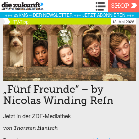
Navigation
SHOP
+++ 29KMS – DER NEWSLETTER +++ JETZT ABONNIEREN +++
TV-Tipp
18. Mai 2026
„Fünf Freunde“ – by
Nicolas Winding Refn
Jetzt in der ZDF-Mediathek
von
Thorsten Hanisch