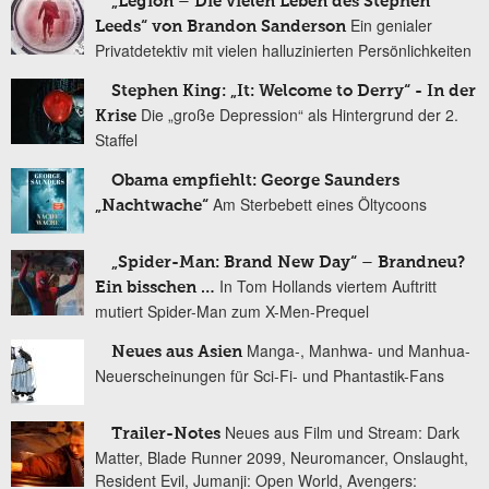
„Legion – Die vielen Leben des Stephen
Ein genialer
Leeds“ von Brandon Sanderson
Privatdetektiv mit vielen halluzinierten Persönlichkeiten
Stephen King: „It: Welcome to Derry“ - In der
Die „große Depression“ als Hintergrund der 2.
Krise
Staffel
Obama empfiehlt: George Saunders
Am Sterbebett eines Öltycoons
„Nachtwache“
„Spider-Man: Brand New Day“ – Brandneu?
In Tom Hollands viertem Auftritt
Ein bisschen …
mutiert Spider-Man zum X-Men-Prequel
Manga-, Manhwa- und Manhua-
Neues aus Asien
Neuerscheinungen für Sci-Fi- und Phantastik-Fans
Neues aus Film und Stream: Dark
Trailer-Notes
Matter, Blade Runner 2099, Neuromancer, Onslaught,
Resident Evil, Jumanji: Open World, Avengers: