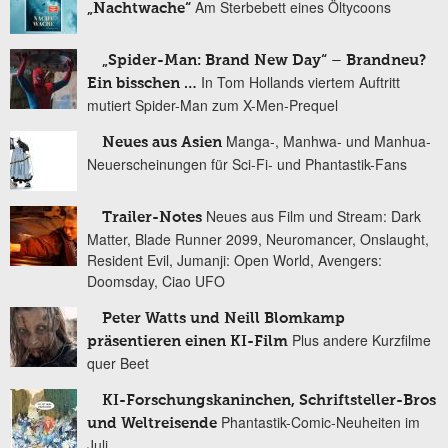
Am Sterbebett eines Öltycoons
„Nachtwache“
„Spider-Man: Brand New Day“ – Brandneu?
In Tom Hollands viertem Auftritt
Ein bisschen …
mutiert Spider-Man zum X-Men-Prequel
Manga-, Manhwa- und Manhua-
Neues aus Asien
Neuerscheinungen für Sci-Fi- und Phantastik-Fans
Neues aus Film und Stream: Dark
Trailer-Notes
Matter, Blade Runner 2099, Neuromancer, Onslaught,
Resident Evil, Jumanji: Open World, Avengers:
Doomsday, Ciao UFO
Peter Watts und Neill Blomkamp
Plus andere Kurzfilme
präsentieren einen KI-Film
quer Beet
KI-Forschungskaninchen, Schriftsteller-Bros
Phantastik-Comic-Neuheiten im
und Weltreisende
Juli