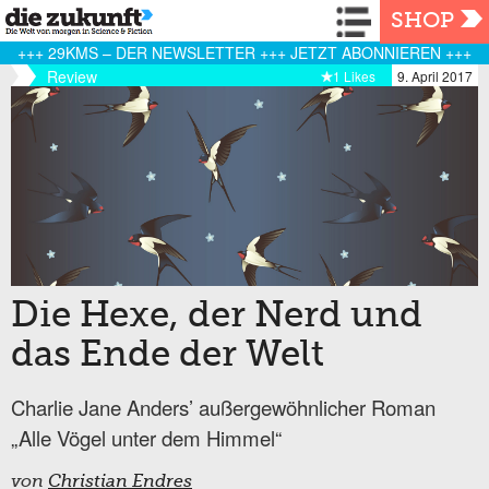
Navigation
SHOP
+++ 29KMS – DER NEWSLETTER +++ JETZT ABONNIEREN +++
Review
1 Likes
9. April 2017
Die Hexe, der Nerd und
das Ende der Welt
Charlie Jane Anders’ außergewöhnlicher Roman
„Alle Vögel unter dem Himmel“
von
Christian Endres