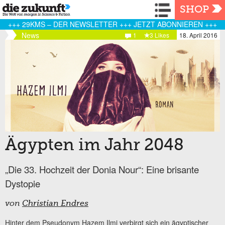
Navigation
SHOP
+++ 29KMS – DER NEWSLETTER +++ JETZT ABONNIEREN +++
News
1
3 Likes
18. April 2016
Ägypten im Jahr 2048
„Die 33. Hochzeit der Donia Nour“: Eine brisante
Dystopie
von
Christian Endres
Hinter dem Pseudonym Hazem Ilmi verbirgt sich ein ägyptischer