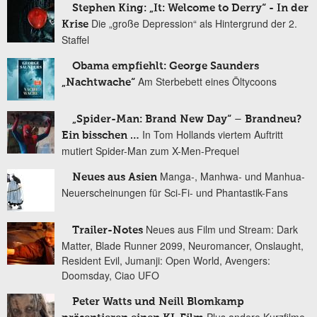
Stephen King: „It: Welcome to Derry“ - In der
Die „große Depression“ als Hintergrund der 2.
Krise
Staffel
Obama empfiehlt: George Saunders
Am Sterbebett eines Öltycoons
„Nachtwache“
„Spider-Man: Brand New Day“ – Brandneu?
In Tom Hollands viertem Auftritt
Ein bisschen …
mutiert Spider-Man zum X-Men-Prequel
Manga-, Manhwa- und Manhua-
Neues aus Asien
Neuerscheinungen für Sci-Fi- und Phantastik-Fans
Neues aus Film und Stream: Dark
Trailer-Notes
Matter, Blade Runner 2099, Neuromancer, Onslaught,
Resident Evil, Jumanji: Open World, Avengers:
Doomsday, Ciao UFO
Peter Watts und Neill Blomkamp
Plus andere Kurzfilme