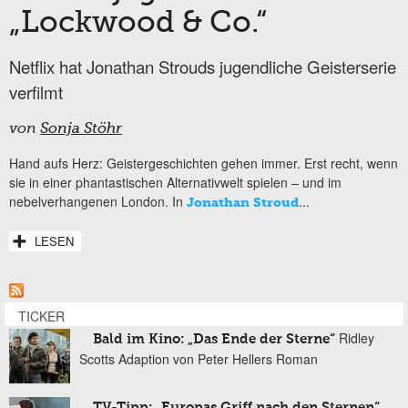
„Lockwood & Co.“
Netflix hat Jonathan Strouds jugendliche Geisterserie
verfilmt
von
Sonja Stöhr
Hand aufs Herz: Geistergeschichten gehen immer. Erst recht, wenn
sie in einer phantastischen Alternativwelt spielen
–
und im
nebelverhangenen London. In
...
Jonathan Stroud
LESEN
TICKER
Ridley
Bald im Kino: „Das Ende der Sterne“
Scotts Adaption von Peter Hellers Roman
TV-Tipp: „Europas Griff nach den Sternen“