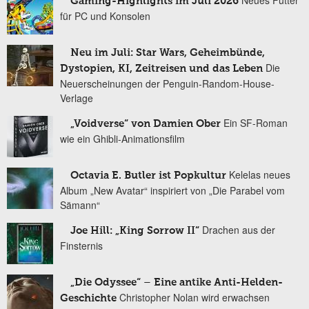
Neues Futter
Gaming-Highlights im Juli 2026
für PC und Konsolen
Neu im Juli: Star Wars, Geheimbünde,
Die
Dystopien, KI, Zeitreisen und das Leben
Neuerscheinungen der Penguin-Random-House-
Verlage
Ein SF-Roman
„Voidverse“ von Damien Ober
wie ein Ghibli-Animationsfilm
Kelelas neues
Octavia E. Butler ist Popkultur
Album „New Avatar“ inspiriert von „Die Parabel vom
Sämann“
Drachen aus der
Joe Hill: „King Sorrow II“
Finsternis
„Die Odyssee“ – Eine antike Anti-Helden-
Christopher Nolan wird erwachsen
Geschichte