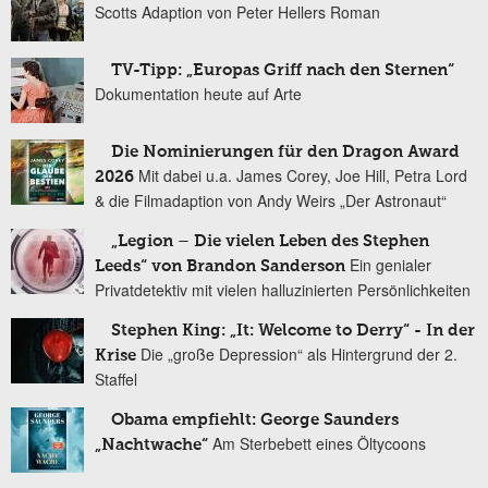
Scotts Adaption von Peter Hellers Roman
TV-Tipp: „Europas Griff nach den Sternen“
Dokumentation heute auf Arte
Die Nominierungen für den Dragon Award
Mit dabei u.a. James Corey, Joe Hill, Petra Lord
2026
& die Filmadaption von Andy Weirs „Der Astronaut“
„Legion – Die vielen Leben des Stephen
Ein genialer
Leeds“ von Brandon Sanderson
Privatdetektiv mit vielen halluzinierten Persönlichkeiten
Stephen King: „It: Welcome to Derry“ - In der
Die „große Depression“ als Hintergrund der 2.
Krise
Staffel
Obama empfiehlt: George Saunders
Am Sterbebett eines Öltycoons
„Nachtwache“