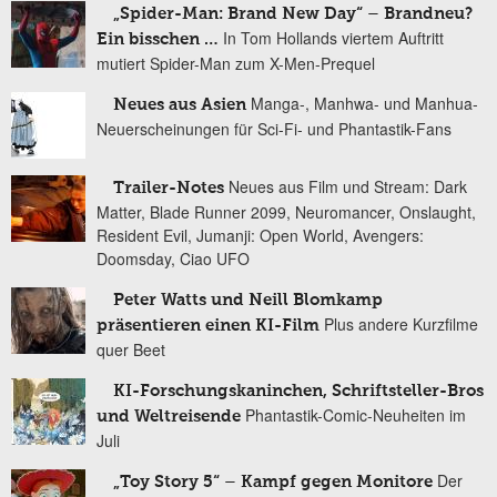
„Spider-Man: Brand New Day“ – Brandneu?
In Tom Hollands viertem Auftritt
Ein bisschen …
mutiert Spider-Man zum X-Men-Prequel
Manga-, Manhwa- und Manhua-
Neues aus Asien
Neuerscheinungen für Sci-Fi- und Phantastik-Fans
Neues aus Film und Stream: Dark
Trailer-Notes
Matter, Blade Runner 2099, Neuromancer, Onslaught,
Resident Evil, Jumanji: Open World, Avengers:
Doomsday, Ciao UFO
Peter Watts und Neill Blomkamp
Plus andere Kurzfilme
präsentieren einen KI-Film
quer Beet
KI-Forschungskaninchen, Schriftsteller-Bros
Phantastik-Comic-Neuheiten im
und Weltreisende
Juli
Der
„Toy Story 5“ – Kampf gegen Monitore