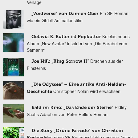
Verlage
Ein SF-Roman
„Voidverse“ von Damien Ober
wie ein Ghibli-Animationsfilm
Kelelas neues
Octavia E. Butler ist Popkultur
Album „New Avatar“ inspiriert von „Die Parabel vom
Sämann“
Drachen aus der
Joe Hill: „King Sorrow II“
Finsternis
„Die Odyssee“ – Eine antike Anti-Helden-
Christopher Nolan wird erwachsen
Geschichte
Ridley
Bald im Kino: „Das Ende der Sterne“
Scotts Adaption von Peter Hellers Roman
Die Story „Grüne Fassade“ von Christian
Eine neue SF-Kurzgeschichte unseres Autors
Endres