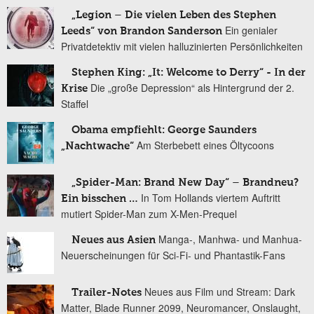
„Legion – Die vielen Leben des Stephen
Ein genialer
Leeds“ von Brandon Sanderson
Privatdetektiv mit vielen halluzinierten Persönlichkeiten
Stephen King: „It: Welcome to Derry“ - In der
Die „große Depression“ als Hintergrund der 2.
Krise
Staffel
Obama empfiehlt: George Saunders
Am Sterbebett eines Öltycoons
„Nachtwache“
„Spider-Man: Brand New Day“ – Brandneu?
In Tom Hollands viertem Auftritt
Ein bisschen …
mutiert Spider-Man zum X-Men-Prequel
Manga-, Manhwa- und Manhua-
Neues aus Asien
Neuerscheinungen für Sci-Fi- und Phantastik-Fans
Neues aus Film und Stream: Dark
Trailer-Notes
Matter, Blade Runner 2099, Neuromancer, Onslaught,