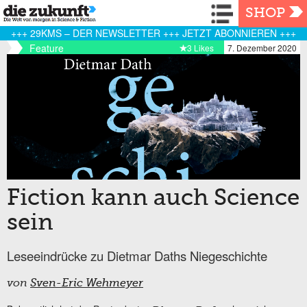
Navigation
SHOP
+++ 29KMS – DER NEWSLETTER +++ JETZT ABONNIEREN +++
Feature
3 Likes
7. Dezember 2020
Fiction kann auch Science
sein
Leseeindrücke zu Dietmar Daths Niegeschichte
von
Sven-Eric Wehmeyer