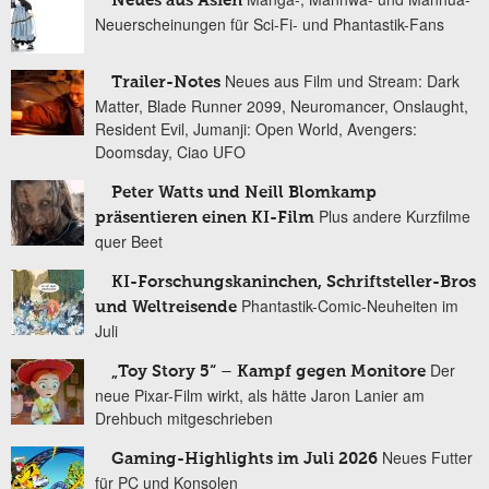
Neues aus Asien
Neuerscheinungen für Sci-Fi- und Phantastik-Fans
Neues aus Film und Stream: Dark
Trailer-Notes
Matter, Blade Runner 2099, Neuromancer, Onslaught,
Resident Evil, Jumanji: Open World, Avengers:
Doomsday, Ciao UFO
Peter Watts und Neill Blomkamp
Plus andere Kurzfilme
präsentieren einen KI-Film
quer Beet
KI-Forschungskaninchen, Schriftsteller-Bros
Phantastik-Comic-Neuheiten im
und Weltreisende
Juli
Der
„Toy Story 5“ – Kampf gegen Monitore
neue Pixar-Film wirkt, als hätte Jaron Lanier am
Drehbuch mitgeschrieben
Neues Futter
Gaming-Highlights im Juli 2026
für PC und Konsolen