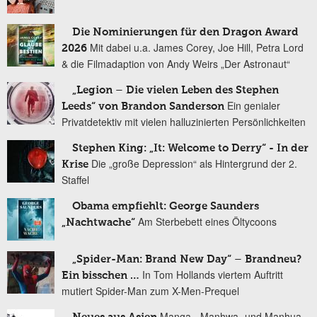
Die Nominierungen für den Dragon Award
Mit dabei u.a. James Corey, Joe Hill, Petra Lord
2026
& die Filmadaption von Andy Weirs „Der Astronaut“
„Legion – Die vielen Leben des Stephen
Ein genialer
Leeds“ von Brandon Sanderson
Privatdetektiv mit vielen halluzinierten Persönlichkeiten
Stephen King: „It: Welcome to Derry“ - In der
Die „große Depression“ als Hintergrund der 2.
Krise
Staffel
Obama empfiehlt: George Saunders
Am Sterbebett eines Öltycoons
„Nachtwache“
„Spider-Man: Brand New Day“ – Brandneu?
In Tom Hollands viertem Auftritt
Ein bisschen …
mutiert Spider-Man zum X-Men-Prequel
Manga-, Manhwa- und Manhua-