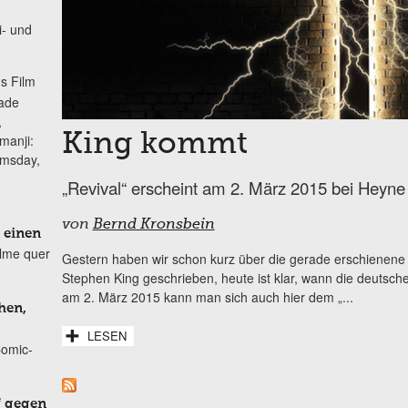
i- und
s Film
lade
,
King kommt
manji:
omsday,
„Revival“ erscheint am 2. März 2015 bei Heyne
von
Bernd Kronsbein
 einen
ilme quer
Gestern haben wir schon kurz über die gerade erschienen
Stephen King geschrieben, heute ist klar, wann die deutsch
am 2. März 2015 kann man sich auch hier dem „...
hen,
LESEN
Comic-
f gegen