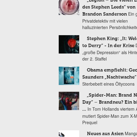
„Legion – Die vielen 
des Stephen Leeds“ von
Ein 
Brandon Sanderson
Privatdetektiv mit vielen
halluzinierten Persönlichkei
Stephen King: „It: We
to Derry“ - In der Krise
„große Depression“ als Hint
der 2. Staffel
Obama empfiehlt: Ge
Saunders „Nachtwache“
Sterbebett eines Öltycoons
„Spider-Man: Brand 
Day“ – Brandneu? Ein b
In Tom Hollands viertem Au
…
mutiert Spider-Man zum X-
Prequel
Manga
Neues aus Asien