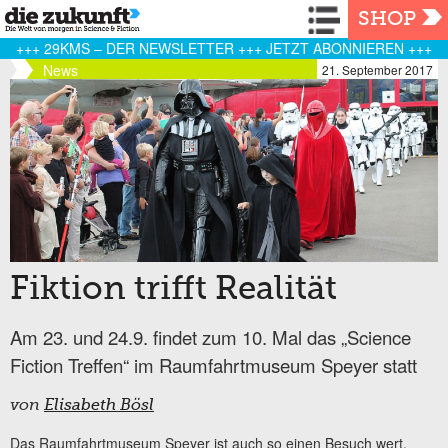
Navigation
SHOP
+++ 29KMS – DER NEWSLETTER +++ JETZT ABONNIEREN +++
News
21. September 2017
Fiktion trifft Realität
Am 23. und 24.9. findet zum 10. Mal das „Science
Fiction Treffen“ im Raumfahrtmuseum Speyer statt
von
Elisabeth Bösl
Das Raumfahrtmuseum Speyer ist auch so einen Besuch wert,