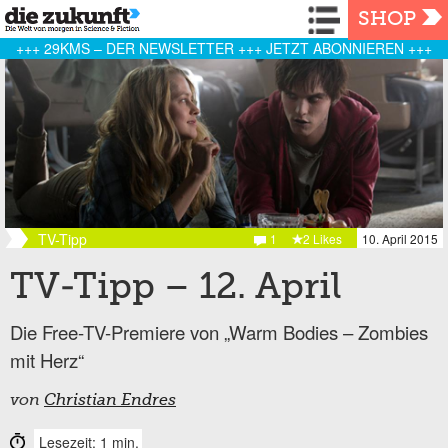
Navigation
SHOP
+++ 29KMS – DER NEWSLETTER +++ JETZT ABONNIEREN +++
TV-Tipp
1
2 Likes
10. April 2015
TV-Tipp – 12. April
Die Free-TV-Premiere von „Warm Bodies – Zombies
mit Herz“
von
Christian Endres
Lesezeit: 1 min.