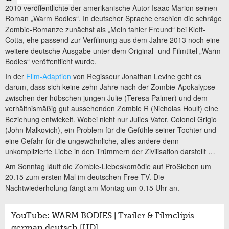
2010 veröffentlichte der amerikanische Autor Isaac Marion seinen
Roman „Warm Bodies“. In deutscher Sprache erschien die schräge
Zombie-Romanze zunächst als „Mein fahler Freund“ bei Klett-
Cotta, ehe passend zur Verfilmung aus dem Jahre 2013 noch eine
weitere deutsche Ausgabe unter dem Original- und Filmtitel „Warm
Bodies“ veröffentlicht wurde.
In der
Film-Adaption
von Regisseur Jonathan Levine geht es
darum, dass sich keine zehn Jahre nach der Zombie-Apokalypse
zwischen der hübschen jungen Julie (Teresa Palmer) und dem
verhältnismäßig gut aussehenden Zombie R (Nicholas Hoult) eine
Beziehung entwickelt. Wobei nicht nur Julies Vater, Colonel Grigio
(John Malkovich), ein Problem für die Gefühle seiner Tochter und
eine Gefahr für die ungewöhnliche, alles andere denn
unkomplizierte Liebe in den Trümmern der Zivilisation darstellt …
Am Sonntag läuft die Zombie-Liebeskomödie auf ProSieben um
20.15 zum ersten Mal im deutschen Free-TV. Die
Nachtwiederholung fängt am Montag um 0.15 Uhr an.
YouTube: WARM BODIES | Trailer & Filmclipis
german deutsch [HD]