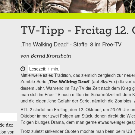
TV-Tipp - Freitag 12.
„The Walking Dead“ - Staffel 8 im Free-TV
von
Bernd Kronsbein
Lesezeit: 1 min.
Mittlerweile ist es Tradition, das ziemlich zeitgleich zur neu
Zombie-Serie „
“ (auf Sky/Fox) die vorh
The Walking Dead
diesem Jahr. Während im Pay-TV die Zeit nach dem Krieg 
man sich im Free-TV noch mitten im Scharmützel mit dem Ke
und die eigentliche Gefahr der Serie, nämlich die Zombies, 
RTL 2 startet am Freitag, den 12. Oktober, um 23:05 Uhr u
Oktober immer zwei Folgen am Stück, denen direkt die Wied
Folgen blutiges Drama, dem man gerne etwas weniger ges
de der
Trotz zuletzt sinkender Quoten möchte man beim beim US-
tion von