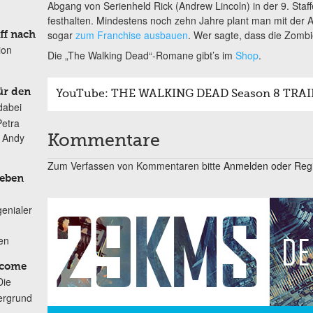
Abgang von Serienheld Rick (Andrew Lincoln) in der 9. Staf
festhalten. Mindestens noch zehn Jahre plant man mit der
sogar
zum Franchise ausbauen
. Wer sagte, dass die Zomb
ff nach
ion
Die „The Walking Dead“-Romane gibt’s im
Shop
.
ür den
YouTube: THE WALKING DEAD Season 8 TRAILE
dabei
Petra
n Andy
Kommentare
Zum Verfassen von Kommentaren bitte
Anmelden oder Regis
Leben
genialer
ten
lcome
Die
ergrund