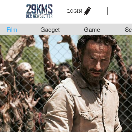
LOGIN
Film
Gadget
Game
Sc