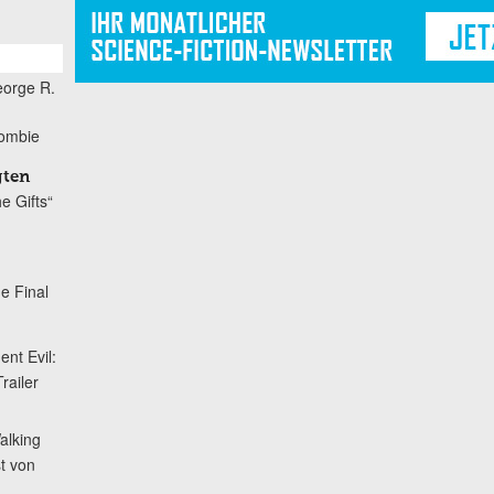
orge R.
Zombie
gten
he Gifts“
he Final
ent Evil:
railer
alking
t von