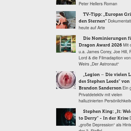
Peter Hellers Roman
TV-Tipp: „Europas Gri
Dokumentat
den Sternen“
heute auf Arte
Die Nominierungen f
Mit 
Dragon Award 2026
u.a. James Corey, Joe Hill, 
Lord & die Filmadaption vo
Weirs „Der Astronaut“
„Legion – Die vielen 
des Stephen Leeds“ von
Ein 
Brandon Sanderson
Privatdetektiv mit vielen
halluzinierten Persönlichkei
Stephen King: „It: We
to Derry“ - In der Krise
„große Depression“ als Hint
der 2. Staffel