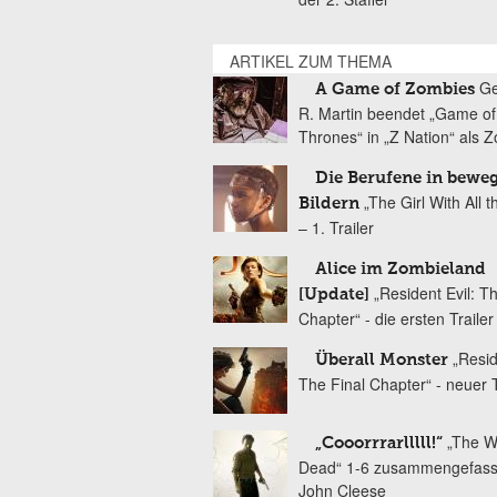
ARTIKEL ZUM THEMA
Ge
A Game of Zombies
R. Martin beendet „Game of
Thrones“ in „Z Nation“ als 
Die Berufene in bewe
„The Girl With All t
Bildern
– 1. Trailer
Alice im Zombieland
„Resident Evil: T
[Update]
Chapter“ - die ersten Trailer
„Resid
Überall Monster
The Final Chapter“ - neuer T
„The W
„Cooorrrarlllll!“
Dead“ 1-6 zusammengefass
John Cleese