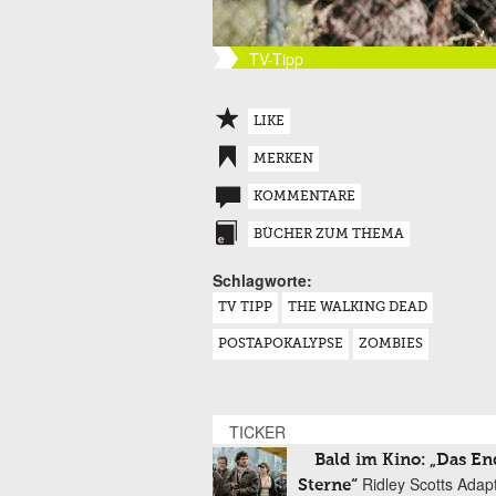
TV-Tipp
LIKE
MERKEN
KOMMENTARE
BÜCHER ZUM THEMA
Schlagworte:
TV TIPP
THE WALKING DEAD
POSTAPOKALYPSE
ZOMBIES
TICKER
Bald im Kino: „Das En
Ridley Scotts Adap
Sterne“