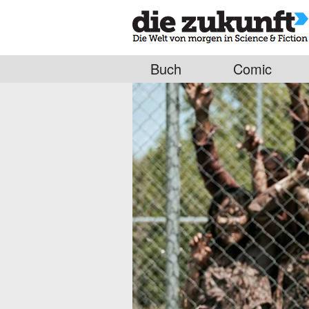
Buch
Comic