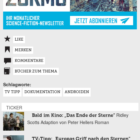
LIKE
MERKEN
KOMMENTARE
BÜCHER ZUM THEMA
Schlagworte:
TV TIPP
DOKUMENTATION
ANDROIDEN
TICKER
Ridley
Bald im Kino: „Das Ende der Sterne“
Scotts Adaption von Peter Hellers Roman
TV-Tipp: „Europas Griff nach den Sternen“