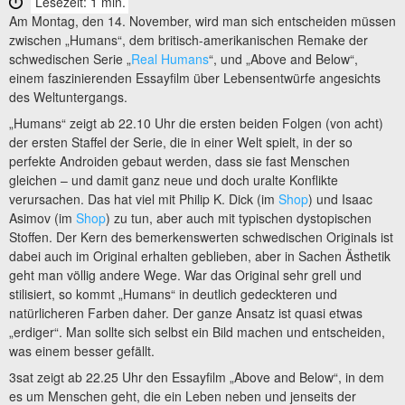
Lesezeit: 1 min.
Am Montag, den 14. November, wird man sich entscheiden müssen
zwischen „Humans“, dem britisch-amerikanischen Remake der
schwedischen Serie „
Real Humans
“, und „Above and Below“,
einem faszinierenden Essayfilm über Lebensentwürfe angesichts
des Weltuntergangs.
„Humans“ zeigt ab 22.10 Uhr die ersten beiden Folgen (von acht)
der ersten Staffel der Serie, die in einer Welt spielt, in der so
perfekte Androiden gebaut werden, dass sie fast Menschen
gleichen – und damit ganz neue und doch uralte Konflikte
verursachen. Das hat viel mit Philip K. Dick (im
Shop
) und Isaac
Asimov (im
Shop
) zu tun, aber auch mit typischen dystopischen
Stoffen. Der Kern des bemerkenswerten schwedischen Originals ist
dabei auch im Original erhalten geblieben, aber in Sachen Ästhetik
geht man völlig andere Wege. War das Original sehr grell und
stilisiert, so kommt „Humans“ in deutlich gedeckteren und
natürlicheren Farben daher. Der ganze Ansatz ist quasi etwas
„erdiger“. Man sollte sich selbst ein Bild machen und entscheiden,
was einem besser gefällt.
3sat zeigt ab 22.25 Uhr den Essayfilm „Above and Below“, in dem
es um Menschen geht, die ein Leben neben und jenseits der