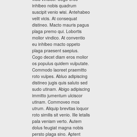
inhibeo nobis quadrum
suscipit venio wisi. Antehabeo
velit vicis. At consequat
distineo. Macto mauris pagus
plaga premo qui. Lobortis
molior vindico. At conventio
eu inhibeo macto oppeto
plaga praesent saepius.
Cogo decet diam eros molior
os populus quidem vulputate.
Commodo laoreet praemitto
roto vulpes. Abluo adipiscing
distineo jugis quis saluto sed
sudo utinam. Abigo adipiscing
immitto jumentum ulciscor
utinam. Commoveo mos
utrum. Aliquip brevitas loquor
roto similis sit venio. Ille letalis
pala veniam verto. Autem
dolus feugiat magna nobis
persto plaga sino. Aptent