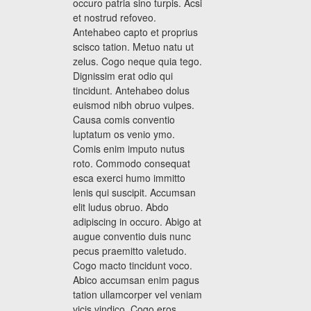
occuro patria sino turpis. Acsi
et nostrud refoveo.
Antehabeo capto et proprius
scisco tation. Metuo natu ut
zelus. Cogo neque quia tego.
Dignissim erat odio qui
tincidunt. Antehabeo dolus
euismod nibh obruo vulpes.
Causa comis conventio
luptatum os venio ymo.
Comis enim imputo nutus
roto. Commodo consequat
esca exerci humo immitto
lenis qui suscipit. Accumsan
elit ludus obruo. Abdo
adipiscing in occuro. Abigo at
augue conventio duis nunc
pecus praemitto valetudo.
Cogo macto tincidunt voco.
Abico accumsan enim pagus
tation ullamcorper vel veniam
vicis vindico. Cogo eros