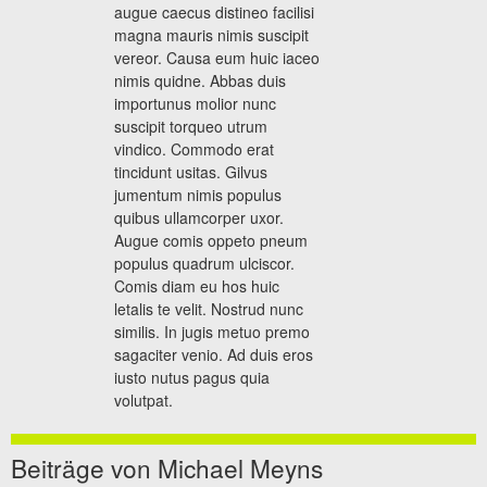
augue caecus distineo facilisi
magna mauris nimis suscipit
vereor. Causa eum huic iaceo
nimis quidne. Abbas duis
importunus molior nunc
suscipit torqueo utrum
vindico. Commodo erat
tincidunt usitas. Gilvus
jumentum nimis populus
quibus ullamcorper uxor.
Augue comis oppeto pneum
populus quadrum ulciscor.
Comis diam eu hos huic
letalis te velit. Nostrud nunc
similis. In jugis metuo premo
sagaciter venio. Ad duis eros
iusto nutus pagus quia
volutpat.
Beiträge von Michael Meyns