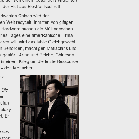
 der Flut aus Elektronikschrott.
Südwesten Chinas wird der
en Welt recycelt. Inmitten von giftigen
 Hardware suchen die Müllmenschen
ines Tages eine amerikanische Firma
eren will, wird das labile Gleichgewicht
en Behörden, mächtigen Mafiaclans und
tik gestört. Arme und Reiche, Chinesen
 in einem Krieg um die letzte Ressource
r – den Menschen.
nz
f
n
Die
Ken
iufan
alaxy
t. Er
m von
-Book: