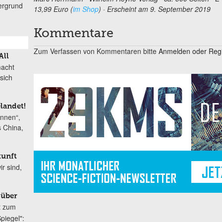
ergrund
13,99 Euro (
im Shop
) · Erscheint am 9. September 2019
Kommentare
Zum Verfassen von Kommentaren bitte
Anmelden oder Regis
All
macht
sich
elandet!
onnen“,
s China,
kunft
r sind,
 über
t zum
piegel":