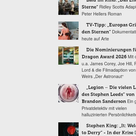
Bald im Kino: „Das En
Ridley Scotts Adap
Sterne“
Peter Hellers Roman
TV-Tipp: „Europas Gri
Dokumentat
den Sternen“
heute auf Arte
Die Nominierungen f
Mit 
Dragon Award 2026
u.a. James Corey, Joe Hill, 
Lord & die Filmadaption vo
Weirs „Der Astronaut“
„Legion – Die vielen 
des Stephen Leeds“ von
Ein 
Brandon Sanderson
Privatdetektiv mit vielen
halluzinierten Persönlichkei
Stephen King: „It: We
to Derry“ - In der Krise