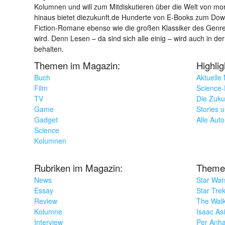
Kolumnen und will zum Mitdiskutieren über die Welt von m
hinaus bietet diezukunft.de Hunderte von E-Books zum Down
Fiction-Romane ebenso wie die großen Klassiker des Genres 
wird. Denn Lesen – da sind sich alle einig – wird auch in der
behalten.
Themen im Magazin:
Highli
Buch
Aktuelle
Film
Science-F
TV
Die Zuku
Game
Stories 
Gadget
Alle Aut
Science
Kolumnen
Rubriken im Magazin:
Theme
News
Star War
Essay
Star Tre
Review
The Wal
Kolumne
Isaac As
Interview
Per Anha