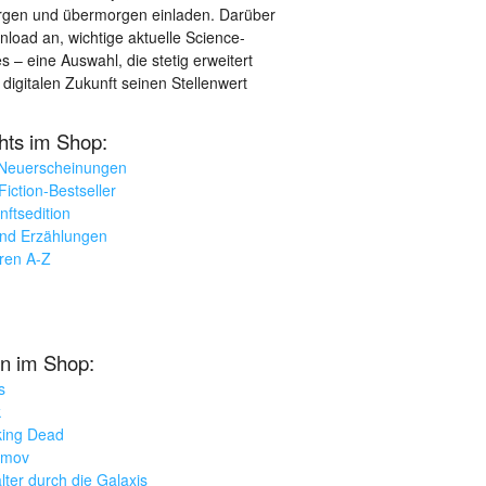
orgen und übermorgen einladen. Darüber
load an, wichtige aktuelle Science-
– eine Auswahl, die stetig erweitert
 digitalen Zukunft seinen Stellenwert
ghts im Shop:
 Neuerscheinungen
iction-Bestseller
nftsedition
und Erzählungen
oren A-Z
n im Shop:
s
k
king Dead
imov
lter durch die Galaxis