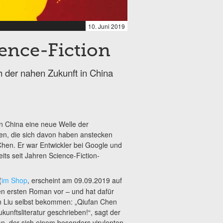
10. Juni 2019
ence-Fiction
h der nahen Zukunft in China
in China eine neue Welle der
ren, die sich davon haben anstecken
 Chen. Er war Entwickler bei Google und
ts seit Jahren Science-Fiction-
(
im Shop
, erscheint am 09.09.2019 auf
en ersten Roman vor – und hat dafür
n Liu selbst bekommen: „Qiufan Chen
kunftsliteratur geschrieben!“, sagt der
, der sich einem besonders virulenten