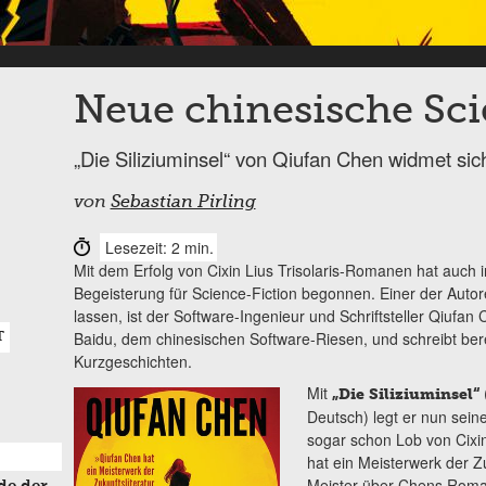
Neue chinesische Sci
„Die Siliziuminsel“ von Qiufan Chen widmet sic
von
Sebastian Pirling
Lesezeit: 2 min.
Mit dem Erfolg von Cixin Lius Trisolaris-Romanen hat auch 
Begeisterung für Science-Fiction begonnen. Einer der Auto
lassen, ist der Software-Ingenieur und Schriftsteller Qiufan
Baidu, dem chinesischen Software-Riesen, und schreibt berei
T
Kurzgeschichten.
Mit
„Die Siliziuminsel“
Deutsch) legt er nun sein
sogar schon Lob von Cixi
hat ein Meisterwerk der Zu
Meister über Chens Roman