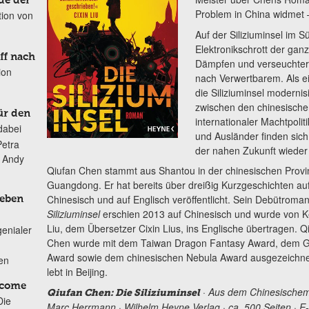
de der
Problem in China widmet –
tion von
Auf der Siliziuminsel im 
Elektronikschrott der ganz
ff nach
Dämpfen und verseuchter
ion
nach Verwertbarem. Als e
die Siliziuminsel modernisi
zwischen den chinesisch
ür den
internationaler Machtpoli
dabei
und Ausländer finden sich
Petra
der nahen Zukunft wiede
n Andy
Qiufan Chen stammt aus Shantou in der chinesischen Provi
Guangdong. Er hat bereits über dreißig Kurzgeschichten au
Chinesisch und auf Englisch veröffentlicht. Sein Debütroma
Leben
Siliziuminsel
erschien 2013 auf Chinesisch und wurde von 
Liu, dem Übersetzer Cixin Lius, ins Englische übertragen. Q
genialer
Chen wurde mit dem Taiwan Dragon Fantasy Award, dem G
Award sowie dem chinesischen Nebula Award ausgezeichne
ten
lebt in Beijing.
lcome
· Aus dem Chinesische
Qiufan Chen: Die Siliziuminsel
Die
Marc Herrmann · Wilhelm Heyne Verlag · ca. 500 Seiten · E