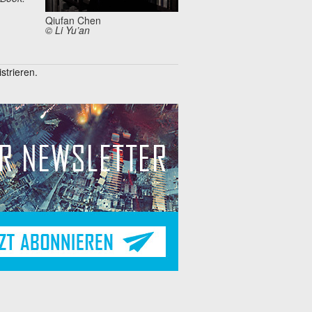
Qiufan Chen
© Li Yu’an
trieren.