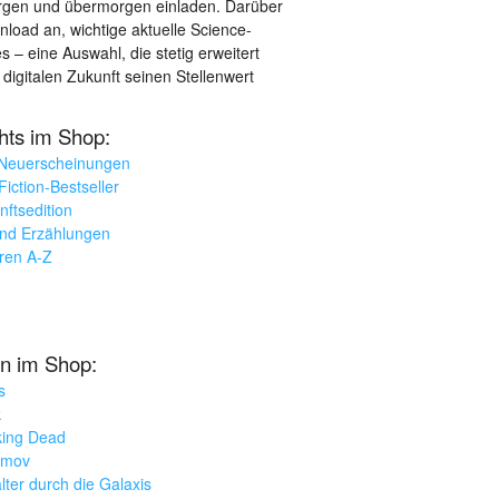
orgen und übermorgen einladen. Darüber
load an, wichtige aktuelle Science-
– eine Auswahl, die stetig erweitert
 digitalen Zukunft seinen Stellenwert
ghts im Shop:
 Neuerscheinungen
iction-Bestseller
nftsedition
und Erzählungen
oren A-Z
n im Shop:
s
k
king Dead
imov
lter durch die Galaxis