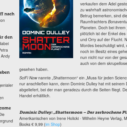
verkaufen dem Adel gesto
zu wahrhaft astronomische
ff nach
Betrug bemerken, sind die
ion
Raumfrachters
Bonaventu
Planeten. Doch bei ihrem
plötzlich ist der Enkel des
ür den
und Orry auf der Flucht. 
dabei
Mordes beschuldigt wird, 
Petra
noch im Besitz eines gehe
n Andy
nun nicht nur von der ges
auch von dem skrupellose
gesehen haben.
Leben
SciFi Now
nannte „Shattermoon“ ein „Muss für jeden Science-
nur anschließen kann, denn Dominic Dulley hat mit seinem 
genialer
abgeliefert, bei der man geradezu durch die Seiten fliegt.
Handel erhältlich.
ten
lcome
Dominic Dulley: „Shattermoon – Der zerbrochene Pl
Die
Amerikanischen von Irene Holicki ∙ Wilhelm Heyne Verlag, M
ergrund
Books € 9,99 (
im Shop
)