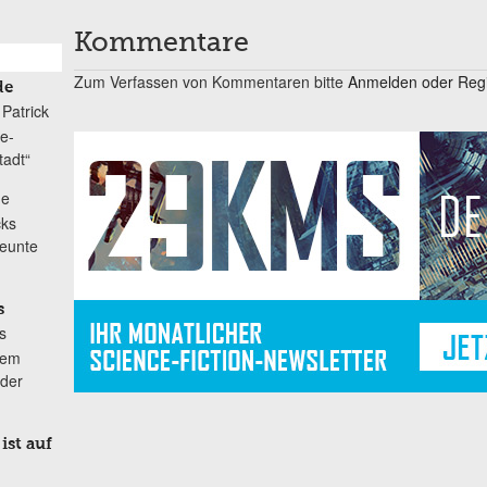
Kommentare
Zum Verfassen von Kommentaren bitte
Anmelden oder Regis
de
 Patrick
e-
tadt“
ne
cks
Neunte
s
s
ßem
der
ist auf