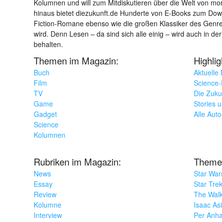
Kolumnen und will zum Mitdiskutieren über die Welt von m
hinaus bietet diezukunft.de Hunderte von E-Books zum Down
Fiction-Romane ebenso wie die großen Klassiker des Genres 
wird. Denn Lesen – da sind sich alle einig – wird auch in der
behalten.
Themen im Magazin:
Highli
Buch
Aktuelle
Film
Science-F
TV
Die Zuku
Game
Stories 
Gadget
Alle Aut
Science
Kolumnen
Rubriken im Magazin:
Theme
News
Star War
Essay
Star Tre
Review
The Wal
Kolumne
Isaac As
Interview
Per Anha