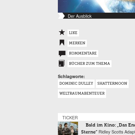
Der Ausblick
LIKE
MERKEN
KOMMENTARE
BÜCHER ZUM THEMA
Schlagworte:
DOMINIC DULLEY
SHATTERMOON
WELTRAUMABENTEUER
TICKER
Bald im Kino: „Das En
Ridley Scotts Adap
Sterne“