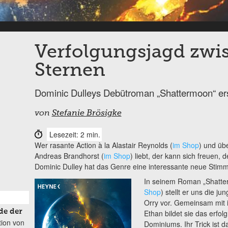
Verfolgungsjagd zwi
Sternen
Dominic Dulleys Debütroman „Shattermoon“ ers
von
Stefanie Brösigke
Lesezeit: 2 min.
Wer rasante Action à la Alastair Reynolds (
im Shop
) und üb
Andreas Brandhorst (
im Shop
) liebt, der kann sich freuen,
Dominic Dulley hat das Genre eine interessante neue Sti
In seinem Roman „Shatte
Shop
) stellt er uns die j
Orry vor. Gemeinsam mit 
de der
Ethan bildet sie das erfo
tion von
Dominiums. Ihr Trick ist d