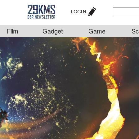
LOGIN
Film
Gadget
Game
Sc