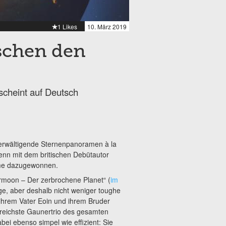
1 Likes
10. März 2019
schen den
cheint auf Deutsch
erwältigende Sternenpanoramen à la
 denn mit dem britischen Debütautor
mme dazugewonnen.
rmoon – Der zerbrochene Planet“ (
im
unge, aber deshalb nicht weniger toughe
ihrem Vater Eoin und ihrem Bruder
lgreichste Gaunertrio des gesamten
abei ebenso simpel wie effizient: Sie