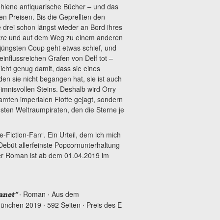
hlene antiquarische Bücher – und das
n Preisen. Bis die Geprellten den
 drei schon längst wieder an Bord ihres
re
und auf dem Weg zu einem anderen
 jüngsten Coup geht etwas schief, und
 einflussreichen Grafen von Delf tot –
Nicht genug damit, dass sie eines
den sie nicht begangen hat, sie ist auch
imnisvollen Steins. Deshalb wird Orry
amten imperialen Flotte gejagt, sondern
sten Weltraumpiraten, den die Sterne je
Fiction-Fan“. Ein Urteil, dem ich mich
Debüt allerfeinste Popcornunterhaltung
 Der Roman ist ab dem 01.04.2019 im
∙ Roman ∙ Aus dem
anet“
ünchen 2019 ∙ 592 Seiten ∙ Preis des E-