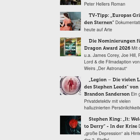
Peter Hellers Roman
TV-Tipp: „Europas Gri
Dokumentat
den Sternen“
heute auf Arte
Die Nominierungen f
Mit 
Dragon Award 2026
u.a. James Corey, Joe Hill, 
Lord & die Filmadaption vo
Weirs „Der Astronaut“
„Legion – Die vielen 
des Stephen Leeds“ von
Ein 
Brandon Sanderson
Privatdetektiv mit vielen
halluzinierten Persönlichkei
Stephen King: „It: We
to Derry“ - In der Krise
„große Depression“ als Hint
der 2. Staffel