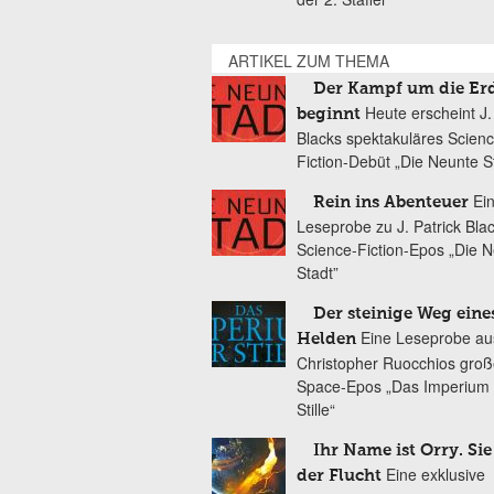
ARTIKEL ZUM THEMA
Der Kampf um die Er
Heute erscheint J.
beginnt
Blacks spektakuläres Scienc
Fiction-Debüt „Die Neunte S
Ei
Rein ins Abenteuer
Leseprobe zu J. Patrick Bla
Science-Fiction-Epos „Die 
Stadt”
Der steinige Weg eine
Eine Leseprobe au
Helden
Christopher Ruocchios gro
Space-Epos „Das Imperium 
Stille“
Ihr Name ist Orry. Sie 
Eine exklusive
der Flucht