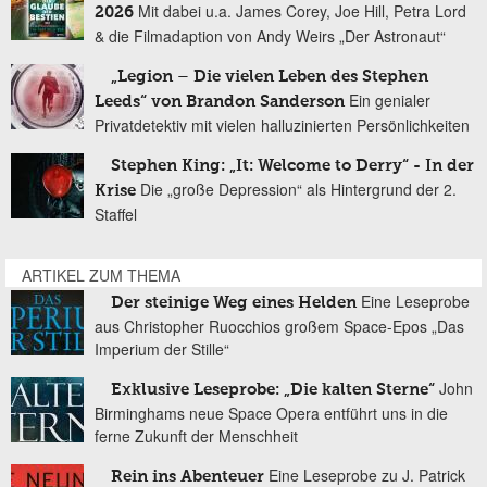
Mit dabei u.a. James Corey, Joe Hill, Petra Lord
2026
& die Filmadaption von Andy Weirs „Der Astronaut“
„Legion – Die vielen Leben des Stephen
Ein genialer
Leeds“ von Brandon Sanderson
Privatdetektiv mit vielen halluzinierten Persönlichkeiten
Stephen King: „It: Welcome to Derry“ - In der
Die „große Depression“ als Hintergrund der 2.
Krise
Staffel
ARTIKEL ZUM THEMA
Eine Leseprobe
Der steinige Weg eines Helden
aus Christopher Ruocchios großem Space-Epos „Das
Imperium der Stille“
John
Exklusive Leseprobe: „Die kalten Sterne“
Birminghams neue Space Opera entführt uns in die
ferne Zukunft der Menschheit
Eine Leseprobe zu J. Patrick
Rein ins Abenteuer