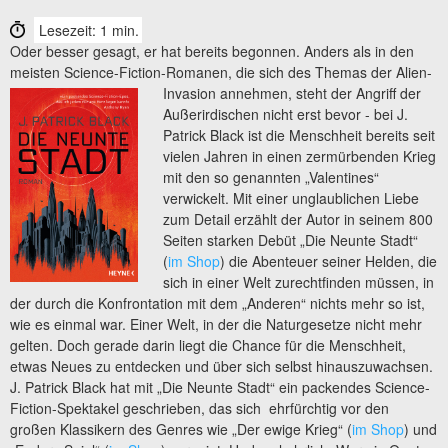
Lesezeit: 1 min.
Oder besser gesagt, er hat bereits begonnen. Anders als in den
meisten Science-Fiction-Romanen, die sich des Themas der Alien-
Invasion annehmen, steht der Angriff der
Außerirdischen nicht erst bevor - bei J.
Patrick Black ist die Menschheit bereits seit
vielen Jahren in einen zermürbenden Krieg
mit den so genannten „Valentines“
verwickelt. Mit einer unglaublichen Liebe
zum Detail erzählt der Autor in seinem 800
Seiten starken Debüt „Die Neunte Stadt“
(
im Shop
) die Abenteuer seiner Helden, die
sich in einer Welt zurechtfinden müssen, in
der durch die Konfrontation mit dem „Anderen“ nichts mehr so ist,
wie es einmal war. Einer Welt, in der die Naturgesetze nicht mehr
gelten. Doch gerade darin liegt die Chance für die Menschheit,
etwas Neues zu entdecken und über sich selbst hinauszuwachsen.
J. Patrick Black hat mit „Die Neunte Stadt“ ein packendes Science-
Fiction-Spektakel geschrieben, das sich ehrfürchtig vor den
großen Klassikern des Genres wie „Der ewige Krieg“ (
im Shop
) und