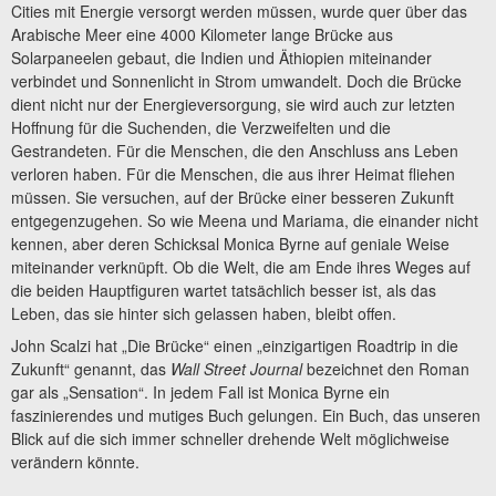
Cities mit Energie versorgt werden müssen, wurde quer über das
Arabische Meer eine 4000 Kilometer lange Brücke aus
Solarpaneelen gebaut, die Indien und Äthiopien miteinander
verbindet und Sonnenlicht in Strom umwandelt. Doch die Brücke
dient nicht nur der Energieversorgung, sie wird auch zur letzten
Hoffnung für die Suchenden, die Verzweifelten und die
Gestrandeten. Für die Menschen, die den Anschluss ans Leben
verloren haben. Für die Menschen, die aus ihrer Heimat fliehen
müssen. Sie versuchen, auf der Brücke einer besseren Zukunft
entgegenzugehen. So wie Meena und Mariama, die einander nicht
kennen, aber deren Schicksal Monica Byrne auf geniale Weise
miteinander verknüpft. Ob die Welt, die am Ende ihres Weges auf
die beiden Hauptfiguren wartet tatsächlich besser ist, als das
Leben, das sie hinter sich gelassen haben, bleibt offen.
John Scalzi hat „Die Brücke“ einen „einzigartigen Roadtrip in die
Zukunft“ genannt, das
Wall Street Journal
bezeichnet den Roman
gar als „Sensation“. In jedem Fall ist Monica Byrne ein
faszinierendes und mutiges Buch gelungen. Ein Buch, das unseren
Blick auf die sich immer schneller drehende Welt möglichweise
verändern könnte.