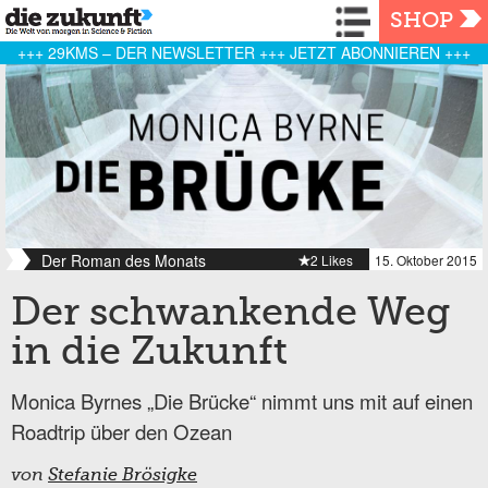
Navigation
SHOP
+++ 29KMS – DER NEWSLETTER +++ JETZT ABONNIEREN +++
Der Roman des Monats
2 Likes
15. Oktober 2015
Der schwankende Weg
in die Zukunft
Monica Byrnes „Die Brücke“ nimmt uns mit auf einen
Roadtrip über den Ozean
von
Stefanie Brösigke