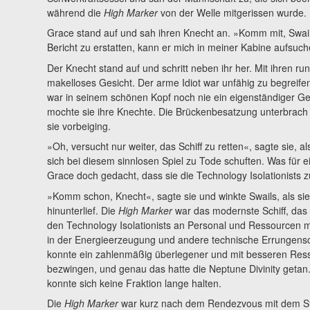
während die
High Marker
von der Welle mitgerissen wurde.
Grace stand auf und sah ihren Knecht an. »Komm mit, Swails
Bericht zu erstatten, kann er mich in meiner Kabine aufsuch
Der Knecht stand auf und schritt neben ihr her. Mit ihren run
makelloses Gesicht. Der arme Idiot war unfähig zu begreif
war in seinem schönen Kopf noch nie ein eigenständiger G
mochte sie ihre Knechte. Die Brückenbesatzung unterbrach di
sie vorbeiging.
»Oh, versucht nur weiter, das Schiff zu retten«, sagte sie, a
sich bei diesem sinnlosen Spiel zu Tode schuften. Was für 
Grace doch gedacht, dass sie die Technology Isolationists zu
»Komm schon, Knecht«, sagte sie und winkte Swails, als s
hinunterlief. Die
High Marker
war das modernste Schiff, das 
den Technology Isolationists an Personal und Ressourcen m
in der Energieerzeugung und andere technische Errungensch
konnte ein zahlenmäßig überlegener und mit besseren Res
bezwingen, und genau das hatte die Neptune Divinity geta
konnte sich keine Fraktion lange halten.
Die
High Marker
war kurz nach dem Rendezvous mit dem Stüt