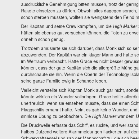
ausdrückliche Genehmigung bitten müssen, trotz der gerin
Rakete einsetzen zu dürfen. Obwohl alles dagegen sprach, ha
schon sterben mussten, wollten sie wenigstens den Feind 
Der Kapitän und seine Crew kämpften, um die
High Marker
z
hätten sie ebenso gut versuchen können, die Toten zu erwe
ohnehin schon genug.
Trotzdem amüsierte sie sich darüber, dass Monk sich so s
abzuwenden. Der Kapitän war ein kluger Mann und hatte sei
im Weltraum verbracht. Hätte Grace es nicht besser gewusst
können, dass der gute Kapitän sich die allergrößte Mühe gab,
durchschaute sie ihn. Wenn die Oberin der Technology Isolat
seine ganze Familie ewig in Schande leben.
Vielleicht verstellte sich Kapitän Monk auch gar nicht, sond
könnte wirklich ein Wunder vollbringen. Grace hoffte allerdin
unerfreulich, wenn sie einsehen müsste, dass sie einen 
Flaggschiffs ernannt hatte. Nein, es gab keine Wunder, und 
sinnlose Übung zu beobachten. Die
High Marker
war dem Un
Die Druckwelle erfasste das Schiff, es ruckte, und wer stan
halbes Dutzend weitere Alarmmeldungen flackerten auf dem 
Schwerkraftsessel und sah der Mannschaft zu, die sich bee