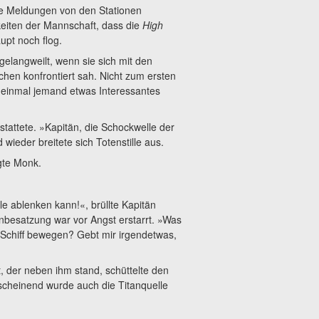
le Meldungen von den Stationen
keiten der Mannschaft, dass die
High
upt noch flog.
gelangweilt, wenn sie sich mit den
en konfrontiert sah. Nicht zum ersten
ch einmal jemand etwas Interessantes
rstattete. »Kapitän, die Schockwelle der
wieder breitete sich Totenstille aus.
gte Monk.
le ablenken kann!«, brüllte Kapitän
besatzung war vor Angst erstarrt. »Was
 Schiff bewegen? Gebt mir irgendetwas,
, der neben ihm stand, schüttelte den
nscheinend wurde auch die Titanquelle