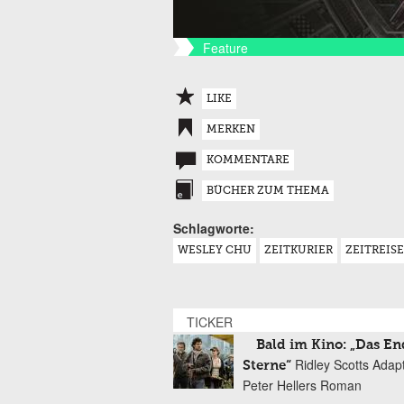
Feature
LIKE
MERKEN
KOMMENTARE
BÜCHER ZUM THEMA
Schlagworte:
WESLEY CHU
ZEITKURIER
ZEITREISE
TICKER
Bald im Kino: „Das En
Ridley Scotts Adap
Sterne“
Peter Hellers Roman