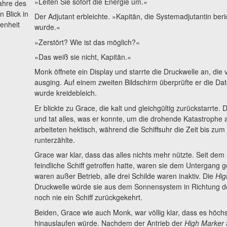
»Leiten Sie sofort die Energie um.«
ahre des
 Blick in
Der Adjutant erbleichte. »Kapitän, die Systemadjutantin beri
enheit
wurde.«
»Zerstört? Wie ist das möglich?«
»Das weiß sie nicht, Kapitän.«
Monk öffnete ein Display und starrte die Druckwelle an, die 
ausging. Auf einem zweiten Bildschirm überprüfte er die Da
wurde kreidebleich.
Er blickte zu Grace, die kalt und gleichgültig zurückstarrte. 
und tat alles, was er konnte, um die drohende Katastrophe
arbeiteten hektisch, während die Schiffsuhr die Zeit bis zu
runterzählte.
Grace war klar, dass das alles nichts mehr nützte. Seit de
feindliche Schiff getroffen hatte, waren sie dem Untergang
waren außer Betrieb, alle drei Schilde waren inaktiv. Die
Hig
Druckwelle würde sie aus dem Sonnensystem in Richtung de
noch nie ein Schiff zurückgekehrt.
Beiden, Grace wie auch Monk, war völlig klar, dass es höch
hinauslaufen würde. Nachdem der Antrieb der
High Marker
a