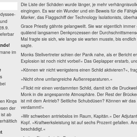
Die Liste der Schäden wurde länger, je mehr verhängnisvol
eingingen. Es war ein Wunder und ein Beweis für die Fähig
Odyssee-
Marker
, das Flaggschiff der Technology Isolationists, überha
 und
Grace Priestly gähnte gelangweilt. Sie war eigentlich immer 
28.9.
quälend langsamen Denkprozessen der Durchschnittsmensch
ieferbar
Mal fragte sie sich, wie lange sie warten musste, bis endli
sagte.
Ende!
omane im
Monks Stellvertreter schien der Panik nahe, als er Bericht e
Explosion ist noch nicht vorbei!« Das Geplapper erstarb, und 
»Können wir nicht wenigstens einen Schild aktivieren?«, fra
e
s
»Nicht ohne umfangreiche Außenreparaturen.«
bei
»Flickt mir einen verdammten Schild, damit ich die Druckwel
Monk in die angespannte Atmosphäre. Der Rest der Brücken
ist mit dem Antrieb? Seitliche Schubdüsen? Können wir das
en Kings
verdammt!«
esen der
ist ab
»Wir schweben antriebslos im Raum, Kapitän.« Der Adjutant
erhältlich
Kopf. »Kraftwerksleistung ist auf sechs Prozent gefallen. A
beschädigt.«
st