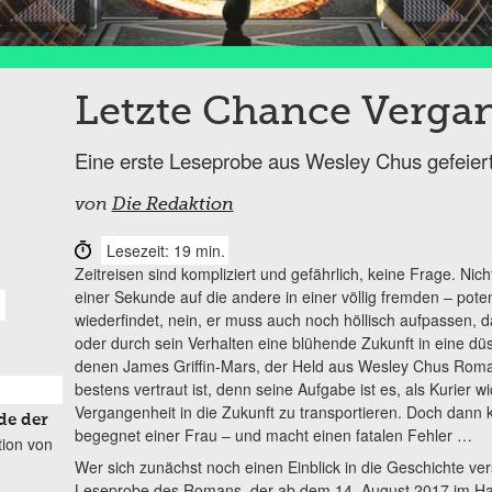
Letzte Chance Verga
Eine erste Leseprobe aus Wesley Chus gefeier
von
Die Redaktion
Lesezeit: 19 min.
Zeitreisen sind kompliziert und gefährlich, keine Frage. Nich
einer Sekunde auf die andere in einer völlig fremden – pote
wiederfindet, nein, er muss auch noch höllisch aufpassen, 
oder durch sein Verhalten eine blühende Zukunft in eine düs
denen James Griffin-Mars, der Held aus Wesley Chus Roman
bestens vertraut ist, denn seine Aufgabe ist es, als Kurier 
Vergangenheit in die Zukunft zu transportieren. Doch dan
de der
begegnet einer Frau – und macht einen fatalen Fehler …
tion von
Wer sich zunächst noch einen Einblick in die Geschichte vers
Leseprobe des Romans, der ab dem 14. August 2017 im Hande