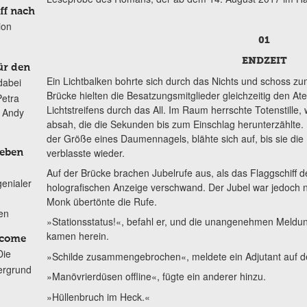
ff nach
ion
01
ENDZEIT
ür den
Ein Lichtbalken bohrte sich durch das Nichts und schoss zu
dabei
Brücke hielten die Besatzungsmitglieder gleichzeitig den A
Petra
Lichtstreifens durch das All. Im Raum herrschte Totenstil
n Andy
absah, die die Sekunden bis zum Einschlag herunterzählte.
der Größe eines Daumennagels, blähte sich auf, bis sie die
verblasste wieder.
Leben
Auf der Brücke brachen Jubelrufe aus, als das Flaggschiff d
genialer
holografischen Anzeige verschwand. Der Jubel war jedoch n
Monk übertönte die Rufe.
ten
»Stationsstatus!«, befahl er, und die unangenehmen Meldu
kamen herein.
lcome
Die
»Schilde zusammengebrochen«, meldete ein Adjutant auf d
ergrund
»Manövrierdüsen offline«, fügte ein anderer hinzu.
»Hüllenbruch im Heck.«