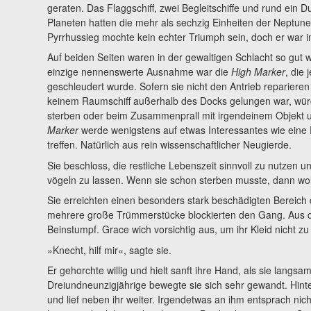
geraten. Das Flaggschiff, zwei Begleitschiffe und rund ein
Planeten hatten die mehr als sechzig Einheiten der Neptune 
Pyrrhussieg mochte kein echter Triumph sein, doch er war i
Auf beiden Seiten waren in der gewaltigen Schlacht so gut wi
einzige nennenswerte Ausnahme war die
High Marker
, die
geschleudert wurde. Sofern sie nicht den Antrieb reparieren
keinem Raumschiff außerhalb des Docks gelungen war, wür
sterben oder beim Zusammenprall mit irgendeinem Objekt u
Marker
werde wenigstens auf etwas Interessantes wie eine
treffen. Natürlich aus rein wissenschaftlicher Neugierde.
Sie beschloss, die restliche Lebenszeit sinnvoll zu nutzen 
vögeln zu lassen. Wenn sie schon sterben musste, dann wollt
Sie erreichten einen besonders stark beschädigten Bereich d
mehrere große Trümmerstücke blockierten den Gang. Aus de
Beinstumpf. Grace wich vorsichtig aus, um ihr Kleid nicht z
»Knecht, hilf mir«, sagte sie.
Er gehorchte willig und hielt sanft ihre Hand, als sie langsa
Dreiundneunzigjährige bewegte sie sich sehr gewandt. Hinte
und lief neben ihr weiter. Irgendetwas an ihm entsprach nich