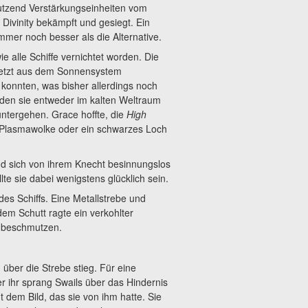
 Dutzend Verstärkungseinheiten vom
Divinity bekämpft und gesiegt. Ein
mmer noch besser als die Alternative.
e alle Schiffe vernichtet worden. Die
 jetzt aus dem Sonnensystem
 konnten, was bisher allerdings noch
den sie entweder im kalten Weltraum
ntergehen. Grace hoffte, die
High
 Plasmawolke oder ein schwarzes Loch
und sich von ihrem Knecht besinnungslos
e sie dabei wenigstens glücklich sein.
es Schiffs. Eine Metallstrebe und
m Schutt ragte ein verkohlter
u beschmutzen.
m über die Strebe stieg. Für eine
r ihr sprang Swails über das Hindernis
t dem Bild, das sie von ihm hatte. Sie