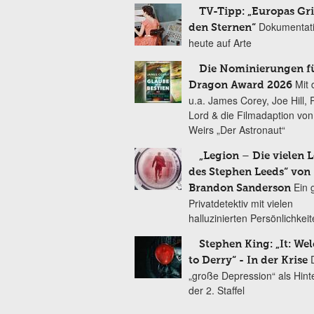
TV-Tipp: „Europas Gri
Dokumentat
den Sternen“
heute auf Arte
Die Nominierungen f
Mit 
Dragon Award 2026
u.a. James Corey, Joe Hill, 
Lord & die Filmadaption vo
Weirs „Der Astronaut“
„Legion – Die vielen 
des Stephen Leeds“ von
Ein 
Brandon Sanderson
Privatdetektiv mit vielen
halluzinierten Persönlichkei
Stephen King: „It: We
to Derry“ - In der Krise
„große Depression“ als Hint
der 2. Staffel