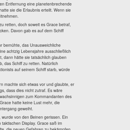
gen Entfernung eine planetenbrechende
tte sie die Erlaubnis erteilt. Wenn sie
mitnehmen.
u retten, doch soweit es Grace betraf,
cken. Davon gab es auf dem Schiff
ehr bemühte, das Unausweichliche
ne achtzig Lebensjahre ausschließlich
, dann hätte sie tatsächlich glauben
 das Schiff zu retten. Natürlich
ionists auf seinem Schiff starb, würde
ern machte sich etwas vor und glaubte, er
gs, dass dies nicht zutraf. Es wäre
Schwachsinnigen zum Kommandanten des
Grace hatte keine Lust mehr, die
tergang geweiht.
d, wurde von den Beinen gerissen. Ein
taktischen Display. Grace saß im
ilte, die neuen Gefahren zu bekämpfen,