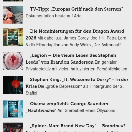
TV-Tipp: „Europas Griff nach den Sternen“
Dokumentation heute auf Arte
Die Nominierungen für den Dragon Award
Mit dabei u.a. James Corey, Joe Hill, Petra Lord
2026
& die Filmadaption von Andy Weirs „Der Astronaut“
„Legion – Die vielen Leben des Stephen
Ein genialer
Leeds“ von Brandon Sanderson
Privatdetektiv mit vielen halluzinierten Persönlichkeiten
Stephen King: „It: Welcome to Derry“ - In der
Die „große Depression“ als Hintergrund der 2.
Krise
Staffel
Obama empfiehlt: George Saunders
Am Sterbebett eines Öltycoons
„Nachtwache“
„Spider-Man: Brand New Day“ – Brandneu?