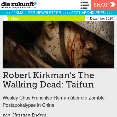
Navigation
SHOP
+++ 29KMS – DER NEWSLETTER +++ JETZT ABONNIEREN +++
News
4. Dezember 2020
Robert Kirkman’s The
Walking Dead: Taifun
Wesley Chus Franchise-Roman über die Zombie-
Postapokalypse in China
von
Christian Endres