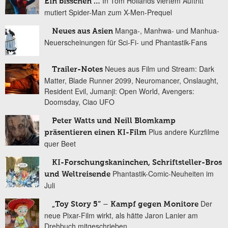
In Tom Hollands viertem Auftritt
Ein bisschen …
mutiert Spider-Man zum X-Men-Prequel
Manga-, Manhwa- und Manhua-
Neues aus Asien
Neuerscheinungen für Sci-Fi- und Phantastik-Fans
Neues aus Film und Stream: Dark
Trailer-Notes
Matter, Blade Runner 2099, Neuromancer, Onslaught,
Resident Evil, Jumanji: Open World, Avengers:
Doomsday, Ciao UFO
Peter Watts und Neill Blomkamp
Plus andere Kurzfilme
präsentieren einen KI-Film
quer Beet
KI-Forschungskaninchen, Schriftsteller-Bros
Phantastik-Comic-Neuheiten im
und Weltreisende
Juli
Der
„Toy Story 5“ – Kampf gegen Monitore
neue Pixar-Film wirkt, als hätte Jaron Lanier am
Drehbuch mitgeschrieben