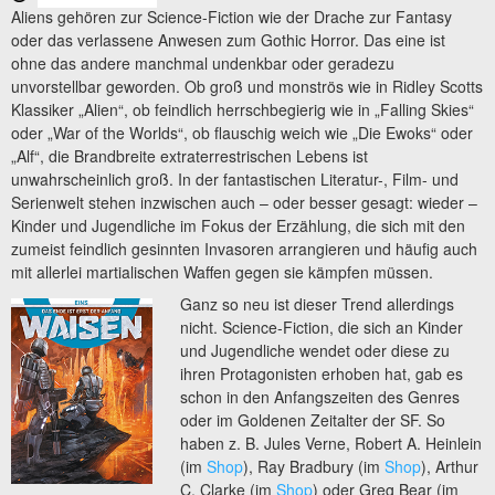
Aliens gehören zur Science-Fiction wie der Drache zur Fantasy
oder das verlassene Anwesen zum Gothic Horror. Das eine ist
ohne das andere manchmal undenkbar oder geradezu
unvorstellbar geworden. Ob groß und monströs wie in Ridley Scotts
Klassiker „Alien“, ob feindlich herrschbegierig wie in „Falling Skies“
oder „War of the Worlds“, ob flauschig weich wie „Die Ewoks“ oder
„Alf“, die Brandbreite extraterrestrischen Lebens ist
unwahrscheinlich groß. In der fantastischen Literatur-, Film- und
Serienwelt stehen inzwischen auch – oder besser gesagt: wieder –
Kinder und Jugendliche im Fokus der Erzählung, die sich mit den
zumeist feindlich gesinnten Invasoren arrangieren und häufig auch
mit allerlei martialischen Waffen gegen sie kämpfen müssen.
Ganz so neu ist dieser Trend allerdings
nicht. Science-Fiction, die sich an Kinder
und Jugendliche wendet oder diese zu
ihren Protagonisten erhoben hat, gab es
schon in den Anfangszeiten des Genres
oder im Goldenen Zeitalter der SF. So
haben z. B. Jules Verne, Robert A. Heinlein
(im
Shop
), Ray Bradbury (im
Shop
), Arthur
C. Clarke (im
Shop
) oder Greg Bear (im