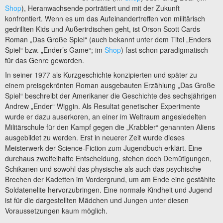
Shop
), Heranwachsende porträtiert und mit der Zukunft
konfrontiert. Wenn es um das Aufeinandertreffen von militärisch
gedrillten Kids und Außerirdischen geht, ist Orson Scott Cards
Roman „Das Große Spiel“ (auch bekannt unter dem Titel „Enders
Spiel“ bzw. „Ender’s Game“; im
Shop
) fast schon paradigmatisch
für das Genre geworden.
In seiner 1977 als Kurzgeschichte konzipierten und später zu
einem preisgekrönten Roman ausgebauten Erzählung „Das Große
Spiel“ beschreibt der Amerikaner die Geschichte des sechsjährigen
Andrew „Ender“ Wiggin. Als Resultat genetischer Experimente
wurde er dazu auserkoren, an einer im Weltraum angesiedelten
Militärschule für den Kampf gegen die „Krabbler“ genannten Aliens
ausgebildet zu werden. Erst in neuerer Zeit wurde dieses
Meisterwerk der Science-Fiction zum Jugendbuch erklärt. Eine
durchaus zweifelhafte Entscheidung, stehen doch Demütigungen,
Schikanen und sowohl das physische als auch das psychische
Brechen der Kadetten im Vordergrund, um am Ende eine gestählte
Soldatenelite hervorzubringen. Eine normale Kindheit und Jugend
ist für die dargestellten Mädchen und Jungen unter diesen
Voraussetzungen kaum möglich.