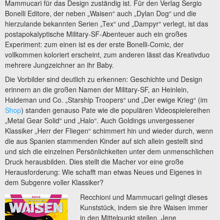
Mammucari für das Design zuständig ist. Für den Verlag Sergio
Bonelli Editore, der neben „Waisen“ auch „Dylan Dog“ und die
hierzulande bekannten Serien „Tex“ und „Dampyr“ verlegt, ist das
postapokalyptische Military-SF-Abenteuer auch ein großes
Experiment: zum einen ist es der erste Bonelli-Comic, der
vollkommen koloriert erscheint, zum anderen lässt das Kreativduo
mehrere Jungzeichner an ihr Baby.
Die Vorbilder sind deutlich zu erkennen: Geschichte und Design
erinnern an die großen Namen der Military-SF, an Heinlein,
Haldeman und Co. „Starship Troopers“ und „Der ewige Krieg“ (im
Shop
) standen genauso Pate wie die populären Videospielereihen
„Metal Gear Solid“ und „Halo“. Auch Goldings unvergessener
Klassiker „Herr der Fliegen“ schimmert hin und wieder durch, wenn
die aus Spanien stammenden Kinder auf sich allein gestellt sind
und sich die einzelnen Persönlichkeiten unter dem unmenschlichen
Druck herausbilden. Dies stellt die Macher vor eine große
Herausforderung: Wie schafft man etwas Neues und Eigenes in
dem Subgenre voller Klassiker?
Recchioni und Mammucari gelingt dieses
Kunststück, indem sie ihre Waisen immer
in den Mittelpunkt stellen. Jene