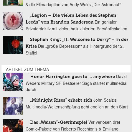
& die Filmadaption von Andy Weirs „Der Astronaut“
„Legion – Die vielen Leben des Stephen
Ein genialer
Leeds“ von Brandon Sanderson
Privatdetektiv mit vielen halluzinierten Persönlichkeiten
Stephen King: „It: Welcome to Derry“ - In der
Die „große Depression“ als Hintergrund der 2.
Krise
Staffel
ARTIKEL ZUM THEMA
David
Honor Harrington goes to … anywhere
Webers Military-SF-Bestseller-Saga startet multimedial
durch
John Scalzis
„Midnight Rises“ erhebt sich
Multimedia-Weltenschöpfung geht endlich an den Start
Wir verlosen drei
Das „Waisen“-Gewinnspiel
Comic-Pakete von Roberto Recchionis & Emiliano