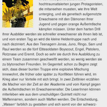
hochtraumatisierten jungen Protagonisten,
die mitansehen mussten, wie ihre Welt
unterging, und als genetisch aufgemotzte
Erwachsene mit den Dämonen ihrer
Jugend und gegen orange Außerirdische
kämpfen müssen. Unter dem harten Drill
ihrer Ausbilder werden sie schneller erwachsener als ihnen lieb ist,
und vom ersten Tag an wird die kleine Heldentruppe nach und
nach dezimiert. Aus den Teenagern Jonas, Juno, Ringo, Sam und
Raul werden so die fünf Elitesoldaten Boyscout, Engel, Pistolero,
Rotznase und Eremit. Doch so sehr sie durch ihre Ausbildung zu
einem Team zusammen geschweißt werden, so wenig werden sie
zu blytonschen Freunden. Im Gegenteil: schon zu Beginn zeigt
sich, dass dieser bunten Truppe eine explosive Mischung
innewohnt, die früher oder später zu Konflikten führen wird, im
Krieg aber nur Vorteile mit sich bringt. In zwei Zeitlinien erzählen
die Macher von der Zeit an der Akademie und vom Kampf gegen
die Außerirdischen im Erwachsenenalter. Die LeserInnen können
miterleben wie aus dem unschuldigen Quintett nicht nur
Waffennarren, sondern auch Waffen werden. Die Entscheidung,
„Waisen“ farblich zu gestalten und sich somit von der schwarz-