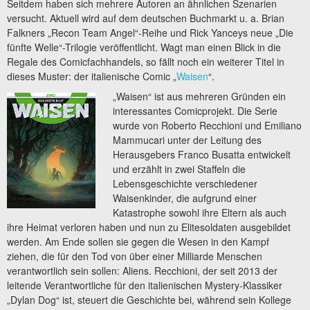
Seitdem haben sich mehrere Autoren an ähnlichen Szenarien
versucht. Aktuell wird auf dem deutschen Buchmarkt u. a. Brian
Falkners „Recon Team Angel“-Reihe und Rick Yanceys neue „Die
fünfte Welle“-Trilogie veröffentlicht. Wagt man einen Blick in die
Regale des Comicfachhandels, so fällt noch ein weiterer Titel in
dieses Muster: der italienische Comic „
Waisen
“.
„Waisen“ ist aus mehreren Gründen ein
interessantes Comicprojekt. Die Serie
wurde von Roberto Recchioni und Emiliano
Mammucari unter der Leitung des
Herausgebers Franco Busatta entwickelt
und erzählt in zwei Staffeln die
Lebensgeschichte verschiedener
Waisenkinder, die aufgrund einer
Katastrophe sowohl ihre Eltern als auch
ihre Heimat verloren haben und nun zu Elitesoldaten ausgebildet
werden. Am Ende sollen sie gegen die Wesen in den Kampf
ziehen, die für den Tod von über einer Milliarde Menschen
verantwortlich sein sollen: Aliens. Recchioni, der seit 2013 der
leitende Verantwortliche für den italienischen Mystery-Klassiker
„Dylan Dog“ ist, steuert die Geschichte bei, während sein Kollege