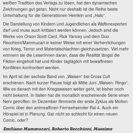
weißen Tradition des Verlags zu lösen, hat den dynamischen
Zeichnungen gut getan. Nicht nur deshalb ist die Reihe beste
Unterhaltung für die Generationen Heinlein und „Halo“.
Die Darstellung von Kindern und Jugendlichen als Waffenexperten
darf und muss auch kritisiert werden können. Jedoch sind die
Werke von Orson Scott Card, Rick Yancey und dem Duo
Recchioni/Mammucari in keiner Weise mit einer Verherrlichungen
von Krieg, Terror und Materialschlachten gleichzusetzen. Viel mehr
erinnern sie die LeserInnen daran, dass die Realität längst die
Fiktion eingeholt hat und Kinder tagtäglich mit bewaffneten
Konflikten konfrontiert werden.
Im April ist der sechste Band von „Waisen“ bei Cross Cult
erschienen. Nach kurzer Pause folgt ab Mitte Juni „Waisen: Ringo“.
Wie es danach mit den Kriegswaisen weiter geht, ist bisher noch
nicht bekannt. In Italien hat die monatlich erscheinende Serie einen
Nerv getroffen: im Dezember flimmerte der erste Zyklus als Motion
Comic über den animeaffinen Fernsehsender Rai 4. Auch ein
Hörspiel ist in Planung. Gar nicht so schlecht für einen neuen
Comic, oder?
Emiliano Mammucari, Roberto Recchioni, Massimo