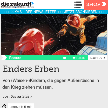
Navigation
SHOP
+++ 29KMS – DER NEWSLETTER +++ JETZT ABONNIEREN +++
Feature
1
4 Likes
1. Juni 2015
Enders Erben
Von (Waisen-)Kindern, die gegen Außerirdische in
den Krieg ziehen müssen.
von
Sonja Stöhr
Lesezeit: 5 min.