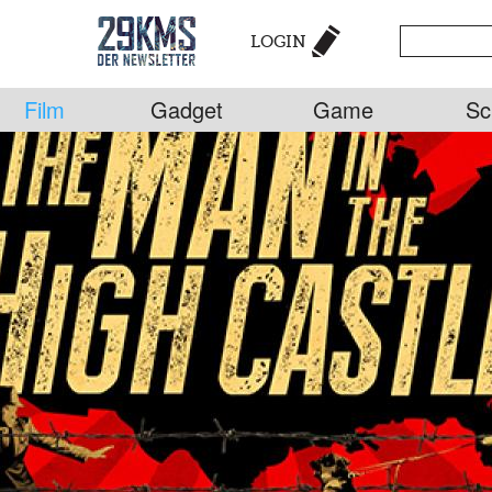
LOGIN
Film
Gadget
Game
Sc