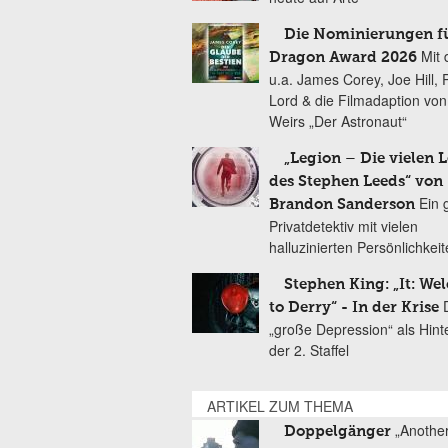
Die Nominierungen f
Mit 
Dragon Award 2026
u.a. James Corey, Joe Hill, 
Lord & die Filmadaption vo
Weirs „Der Astronaut“
„Legion – Die vielen 
des Stephen Leeds“ von
Ein 
Brandon Sanderson
Privatdetektiv mit vielen
halluzinierten Persönlichkei
Stephen King: „It: We
to Derry“ - In der Krise
„große Depression“ als Hint
der 2. Staffel
ARTIKEL ZUM THEMA
„Another
Doppelgänger