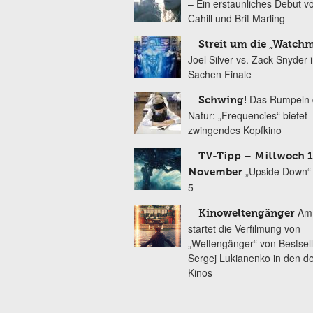
– Ein erstaunliches Debut v
Cahill und Brit Marling
Streit um die „Watch
Joel Silver vs. Zack Snyder 
Sachen Finale
Das Rumpeln 
Schwing!
Natur: „Frequencies“ bietet
zwingendes Kopfkino
TV-Tipp – Mittwoch 1
„Upside Down“ 
November
5
Am 
Kinoweltengänger
startet die Verfilmung von
„Weltengänger“ von Bestsell
Sergej Lukianenko in den d
Kinos