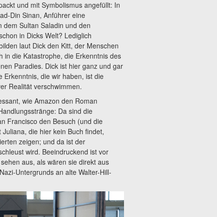
rpackt und mit Symbolismus angefüllt: In
ad-Din Sinan, Anführer eine
n dem Sultan Saladin und den
schon in Dicks Welt? Lediglich
bilden laut Dick den Kitt, der Menschen
h in die Katastrophe, die Erkenntnis des
en Paradies. Dick ist hier ganz und gar
 Erkenntnis, die wir haben, ist die
ver Realität verschwimmen.
eressant, wie Amazon den Roman
i Handlungsstränge: Da sind die
an Francisco den Besuch (und die
uliana, die hier kein Buch findet,
rten zeigen; und da ist der
chleust wird. Beeindruckend ist vor
sehen aus, als wären sie direkt aus
zi-Untergrunds an alte Walter-Hill-