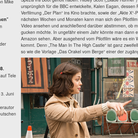
on Mike
ursprünglich für die BBC entwickelte, Kalen Eagan, dessen Fi
Verfilmung „Der Plan“ ins Kino brachte, sowie der „Akte X“-
nächsten Wochen und Monaten kann man sich den Pilotfilm 
men“
Video ansehen und anschließend darüber abstimmen, ob man
in
gucken möchte. In ungefähr einem Jahr könnte man dann ein
Amazon sehen. Aber ausgehend vom Pilotfilm wäre es ein W
der
kommt. Denn „The Man In The High Castle“ ist ganz zweifell
so wie die Vorlage „Das Orakel vom Berge“ einer der zugän
8.
auf Tele
3. Juni
erautor
eutschen