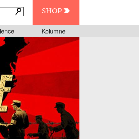
SHOP
ience
Kolumne