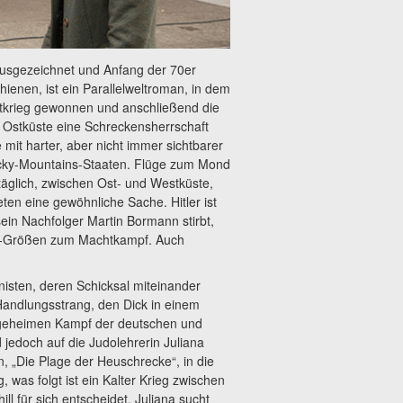
sgezeichnet und Anfang der 70er
ienen, ist ein Parallelweltroman, in dem
tkrieg gewonnen und anschließend die
 Ostküste eine Schreckensherrschaft
 mit harter, aber nicht immer sichtbarer
Rocky-Mountains-Staaten. Flüge zum Mond
täglich, zwischen Ost- und Westküste,
en eine gewöhnliche Sache. Hitler ist
sein Nachfolger Martin Bormann stirbt,
zi-Größen zum Machtkampf. Auch
nisten, deren Schicksal miteinander
 Handlungsstrang, den Dick in einem
en geheimen Kampf der deutschen und
edoch auf die Judolehrerin Juliana
, „Die Plage der Heuschrecke“, in die
, was folgt ist ein Kalter Krieg zwischen
l für sich entscheidet. Juliana sucht