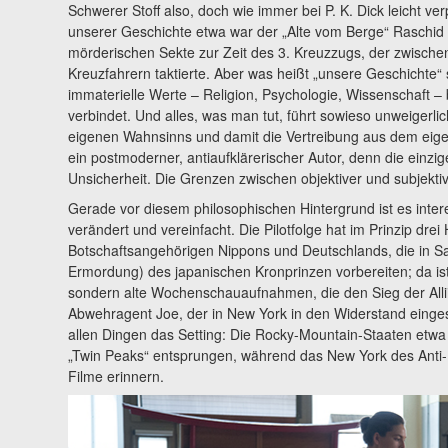
Schwerer Stoff also, doch wie immer bei P. K. Dick leicht ve
unserer Geschichte etwa war der „Alte vom Berge“ Raschid 
mörderischen Sekte zur Zeit des 3. Kreuzzugs, der zwische
Kreuzfahrern taktierte. Aber was heißt „unsere Geschichte“ 
immaterielle Werte – Religion, Psychologie, Wissenschaft – 
verbindet. Und alles, was man tut, führt sowieso unweigerlic
eigenen Wahnsinns und damit die Vertreibung aus dem eigen
ein postmoderner, antiaufklärerischer Autor, denn die einzige
Unsicherheit. Die Grenzen zwischen objektiver und subjekti
Gerade vor diesem philosophischen Hintergrund ist es int
verändert und vereinfacht. Die Pilotfolge hat im Prinzip dre
Botschaftsangehörigen Nippons und Deutschlands, die in S
Ermordung) des japanischen Kronprinzen vorbereiten; da ist J
sondern alte Wochenschauaufnahmen, die den Sieg der Alliie
Abwehragent Joe, der in New York in den Widerstand einges
allen Dingen das Setting: Die Rocky-Mountain-Staaten etwa 
„Twin Peaks“ entsprungen, während das New York des Anti-Na
Filme erinnern.