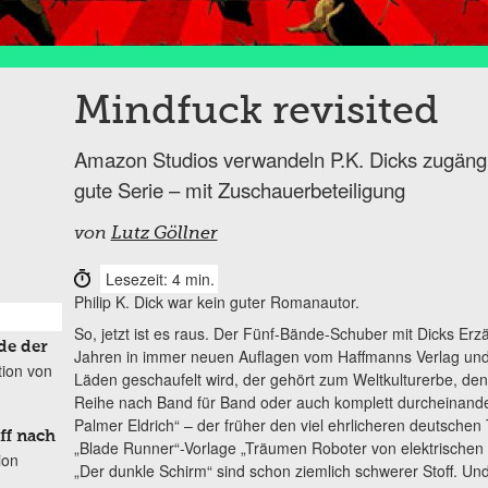
Mindfuck revisited
Amazon Studios verwandeln P.K. Dicks zugängl
gute Serie – mit Zuschauerbeteiligung
von
Lutz Göllner
Lesezeit: 4 min.
Philip K. Dick war kein guter Romanautor.
So, jetzt ist es raus. Der Fünf-Bände-Schuber mit Dicks Erz
de der
Jahren in immer neuen Auflagen vom Haffmanns Verlag und 
tion von
Läden geschaufelt wird, der gehört zum Weltkulturerbe, de
Reihe nach Band für Band oder auch komplett durcheinander
Palmer Eldrich“ – der früher den viel ehrlicheren deutschen 
ff nach
„Blade Runner“-Vorlage „Träumen Roboter von elektrische
ion
„Der dunkle Schirm“ sind schon ziemlich schwerer Stoff. Und e