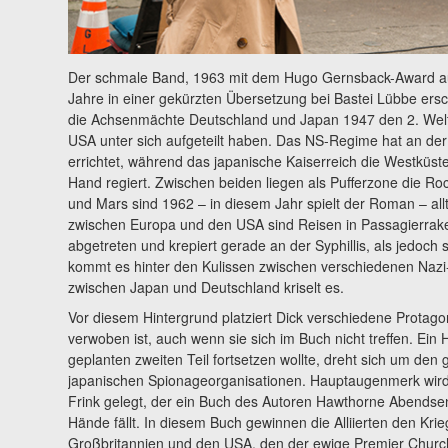
Der schmale Band, 1963 mit dem Hugo Gernsback-Award au
Jahre in einer gekürzten Übersetzung bei Bastei Lübbe ersch
die Achsenmächte Deutschland und Japan 1947 den 2. Wel
USA unter sich aufgeteilt haben. Das NS-Regime hat an der
errichtet, während das japanische Kaiserreich die Westküste
Hand regiert. Zwischen beiden liegen als Pufferzone die 
und Mars sind 1962 – in diesem Jahr spielt der Roman – all
zwischen Europa und den USA sind Reisen in Passagierraket
abgetreten und krepiert gerade an der Syphillis, als jedoch 
kommt es hinter den Kulissen zwischen verschiedenen Na
zwischen Japan und Deutschland kriselt es.
Vor diesem Hintergrund platziert Dick verschiedene Protago
verwoben ist, auch wenn sie sich im Buch nicht treffen. Ein
geplanten zweiten Teil fortsetzen wollte, dreht sich um d
japanischen Spionageorganisationen. Hauptaugenmerk wird j
Frink gelegt, der ein Buch des Autoren Hawthorne Abendsen
Hände fällt. In diesem Buch gewinnen die Alliierten den Krieg
Großbritannien und den USA, den der ewige Premier Churchil