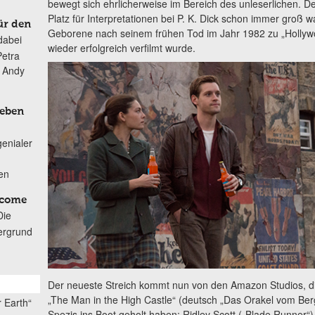
bewegt sich ehrlicherweise im Bereich des unleserlichen. De
Platz für Interpretationen bei P. K. Dick schon immer groß 
ür den
Geborene nach seinem frühen Tod im Jahr 1982 zu „Hollyw
dabei
wieder erfolgreich verfilmt wurde.
Petra
n Andy
Leben
genialer
ten
lcome
Die
ergrund
Der neueste Streich kommt nun von den Amazon Studios, die 
„The Man in the High Castle“ (deutsch „Das Orakel vom Berg
 Earth“
Spezis ins Boot geholt haben: Ridley Scott („Blade Runner“) 